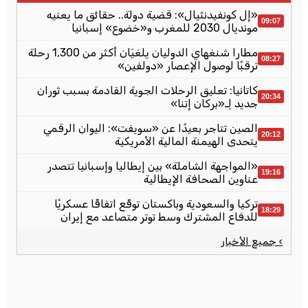
«إل كونفيدنثيال»: قضية دولة.. حقائق ما يعنيه
09:07
مونديال 2030 للمغرب و«خضوع» إسبانيا
مطارا شنغهاي الدوليان يلغيَان أكثر من 1,300 رحلة
08:27
ترقبًا لوصول الإعصار «دولفين»
كاتانيا: تعليق الرحلات الجوية القادمة بسبب ثوران
20:34
جديد لِـ«بركان إتنا»
الصين تتاجر بعيدًا عن «سويفت»: اليوان الرقمي
20:12
يتحدى الهيمنة المالية الأمريكية
«المواجهة الشاملة» بين إيطاليا وإسبانيا تتصدر
19:16
عناوين الصحافة الإيطالية
تركيا والسعودية وباكستان توقّع اتفاقًا عسكريًا
18:29
للدفاع المشترك وسط توتر متصاعد مع إيران
› جميع الأخبار