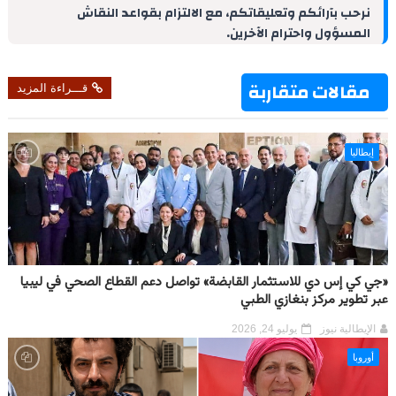
d
r
A
r
o
نرحب بآرائكم وتعليقاتكم، مع الالتزام بقواعد النقاش
I
e
p
a
o
المسؤول واحترام الآخرين.
n
s
p
m
k
t
مقالات متقاربة
قـــراءة المزيد
إيطاليا
«جي كي إس دي للاستثمار القابضة» تواصل دعم القطاع الصحي في ليبيا
عبر تطوير مركز بنغازي الطبي
الإيطالية نيوز
يوليو 24, 2026
أوروبا