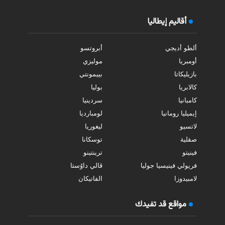
أقاليم إيطاليا
ألطو أديجي
أبروتسو
أومبريا
موليزي
بازيليكاتا
بييمونتي
كالابريا
بوليا
كامبانيا
سردينيا
إيميليا رومانيا
لومبارديا
لاتسيو
ليغوريا
صقلية
توسكانا
فينيتو
ترينتينو
فريولي فينيسيا جوليا
ڤالي داوُستا
لامبيدوزا
الفاتيكان
مواقع قد تفيدك