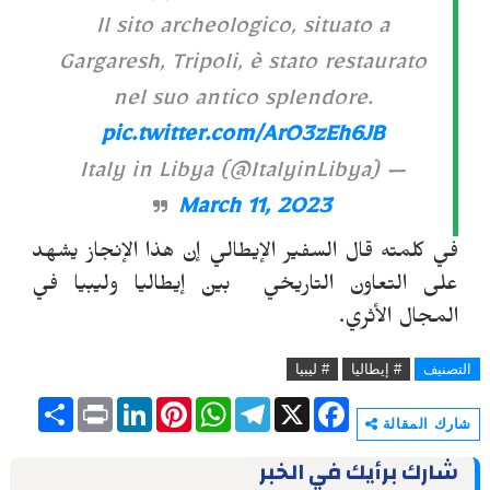
Il sito archeologico, situato a
Gargaresh, Tripoli, è stato restaurato
nel suo antico splendore.
pic.twitter.com/ArO3zEh6JB
— Italy in Libya (@ItalyinLibya)
March 11, 2023
في كلمته قال السفير الإيطالي إن هذا الإنجاز يشهد
على التعاون التاريخي بين إيطاليا وليبيا في
المجال الأثري.
التصنيف
# إيطاليا
# ليبيا
S
P
L
P
W
T
X
F
h
r
i
i
h
e
a
شارك المقالة
a
i
n
n
a
l
c
r
n
k
t
t
e
e
شارك برأيك في الخبر
e
t
e
e
s
g
b