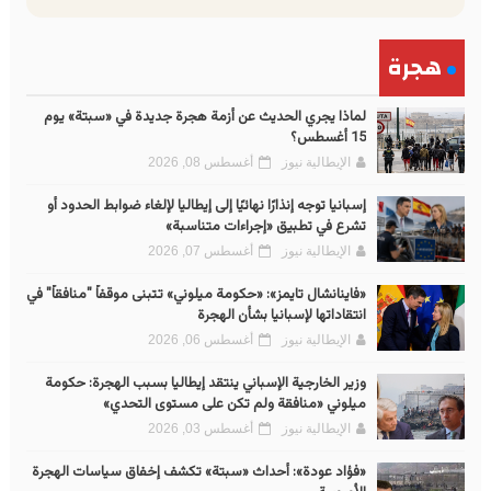
هجرة
لماذا يجري الحديث عن أزمة هجرة جديدة في «سبتة» يوم
15 أغسطس؟
الإيطالية نيوز
أغسطس 08, 2026
إسبانيا توجه إنذارًا نهائيًا إلى إيطاليا لإلغاء ضوابط الحدود أو
تشرع في تطبيق «إجراءات متناسبة»
الإيطالية نيوز
أغسطس 07, 2026
«فاينانشال تايمز»: «حكومة ميلوني» تتبنى موقفاً "منافقاً" في
انتقاداتها لإسبانيا بشأن الهجرة
الإيطالية نيوز
أغسطس 06, 2026
وزير الخارجية الإسباني ينتقد إيطاليا بسبب الهجرة: حكومة
ميلوني «منافقة ولم تكن على مستوى التحدي»
الإيطالية نيوز
أغسطس 03, 2026
«فؤاد عودة»: أحداث «سبتة» تكشف إخفاق سياسات الهجرة