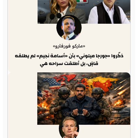
«ماركو فورفارو»
ذكّروا «جورجا ميلوني» بأن «أسامة نجيم» لم يطلقه
قاضٍ، بل أطلقت سراحه هي