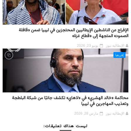
الإفراج عن الناشطين الإيطاليين المحتجزين في ليبيا ضمن «قافلة
الصمود» المتجهة إلى «قطاع غزة»
الإيطالية نيوز
يونيو 23, 2026
إفريقيا
محاكمة «خالد الهشري» في «لاهاي» تكشف جانبًا من شبكة البلطجة
وتعذيب المهاجرين في ليبيا
الإيطالية نيوز
مارس 28, 2026
ليست هناك تعليقات: