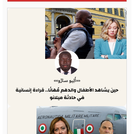
««أَلِيو سارّو»»
حين يشاهد الأطفال والدهم مُهانًا.. قراءة إنسانية
في حادثة ميلانو