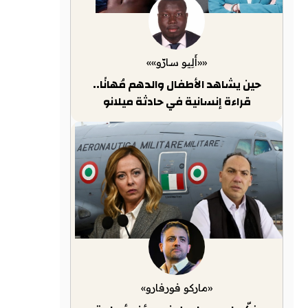
««أَلِيو سارّو»»
حين يشاهد الأطفال والدهم مُهانًا..
قراءة إنسانية في حادثة ميلانو
«ماركو فورفارو»