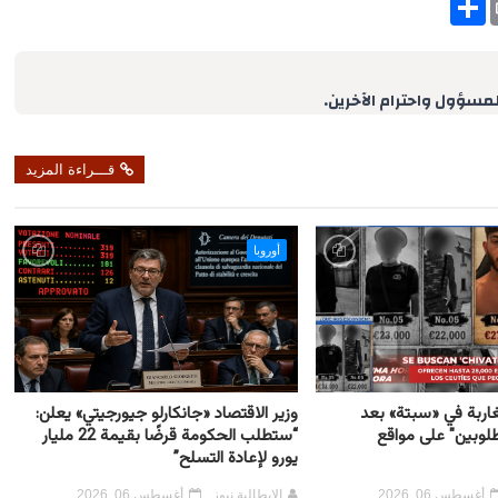
h
a
r
e
لمسؤول واحترام الآخرين.
قـــراءة المزيد
أوروبا
غاربة في «سبتة» بعد
وزير الاقتصاد «جانكارلو جيورجيتي» يعلن:
لوبين" على مواقع
“ستطلب الحكومة قرضًا بقيمة 22 مليار
يورو لإعادة التسلح”
أغسطس 06, 2026
الإيطالية نيوز
أغسطس 06, 2026