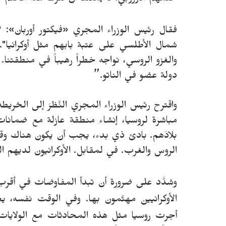
فقال رئيس الوزراء المجري «فيكتور أوربان»: 
شمال الأطلسي على عتبة بابهم مثل أوكرانيا". د
والغزو الروسي، نواجه خطراً رهيباً في منطقتنا.
”
دولة عضو في الناتو.
واقترح رئيس الوزراء المجري النَّظرَ إلى الخريطة 
مباشرة لروسيا، إنشاء منطقة عازلة مع ضمانات 
بلادَهم. بادئ ذي بدء، يجب أن يكون هناك وقف لإ
الروس والغرب. في لمقابل. الأوكرانيون لديهم ال
وشدَّد على ضرورة أن تبدأ المفاوضات في أ
الأوكرانيين مهتّمون بها. وفي الوقت نفسه، ي
أجرت روسيا مثل هذه المحادثات مع الولايات