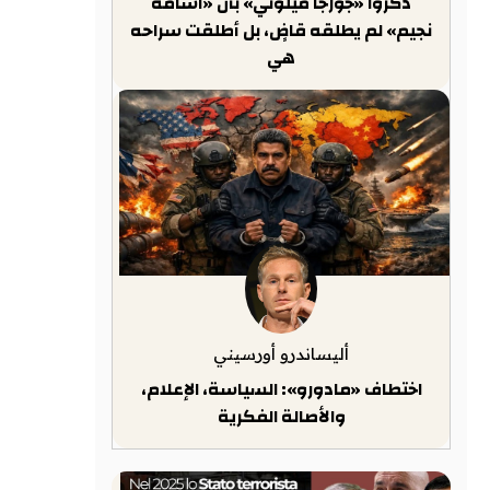
ذكّروا «جورجا ميلوني» بأن «أسامة
نجيم» لم يطلقه قاضٍ، بل أطلقت سراحه
هي
أليساندرو أورسيني
اختطاف «مادورو»: السياسة، الإعلام،
والأصالة الفكرية