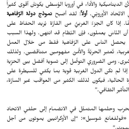
َّ الديناميكية والأداء في أوروبا الوُسطى يكونان أقوى كثيراً
ِّحاد الأوروبِّي.
أولاً
: لقد أصبح
نموذج دولة الرَّفاهية
ًا. إذا كان الجزءُ الغربيُّ من القارَّة يُريد الحفاظ على
 النَّاسَ يعملون، فإن النِّظام قد انتهى. ولهذا السبب
حصل الناس على الرَّفاهية فقط من خلال العمل
ية، تُعتبر الحريَّةُ والأَمْنُ مفهومين متناقضين. ولذلك
لكبرى. ومن الضروري التوصُّل إلى تسوية أفضل بين الحرِّية
 إذا لم تكن الدول الغربية قوية بما يكفي للسيطرة على
 الحالية، فيكون لذلك الكثير من العواقب غير السارَّة،
أثير الثقافي.
”
لحرب وحلمها المتمثِّل في الانضمام إلى حلفي الاتحاد
ق، «فولفغانغ شوسيل»: “إن الأوكرانيين يموتون من أجل
يموت.”