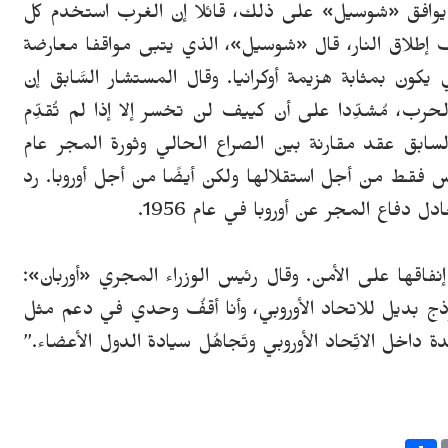
يوافق
«
شوسيل
»
على ذلك، قائلا إن الغرب استخدم كل
 إطلاق النار، قال «شوسيل»، الذي يتبى مواقفا معارضة
يكون بمثابة هزيمة أوكرانيا. وقال المستشار السَّابق إن
حرب، مُشدِّدا على أن كييف لن تخسر إلا إذا لم تُقدِّم
سابق عقد مقارنة بين الصراع الحالي وثورة المجر عام
ل ليس فقط من أجل استقلالها ولكن أيضًا من أجل أوروبا. رد
دل دفاع المجر عن أوروبا في عام 1956.
 إنفاقها على الأمن. وقال رئيس الوزراء المجري «أوربان»:
ج بديل للاتحاد الأوروبي، وأنا أقفُ وحدي في دعم مثل
 داخل الاتِّحاد الأوروبي وتَجاهُل سيادة الدول الأعضاء.”
S