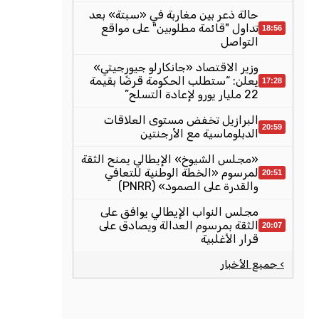
حالة ذعر بين مغاربة في «سبتة» بعد
تداول "قائمة مطلوبين" على مواقع
18:56
التواصل
وزير الاقتصاد «جانكارلو جيورجيتي»
يعلن: “ستطلب الحكومة قرضًا بقيمة
17:28
22 مليار يورو لإعادة التسلح”
البرازيل تخفض مستوى العلاقات
20:59
الدبلوماسية مع الأرجنتين
«مجلس الشيوخ» الإيطالي يمنح الثقة
لمرسوم «الخطة الوطنية للتعافي
20:51
والقدرة على الصمود» (PNRR)
مجلس النواب الإيطالي يوافق على
الثقة بمرسوم العدالة ويصادق على
20:07
قرار الأغلبية
› جميع الأخبار