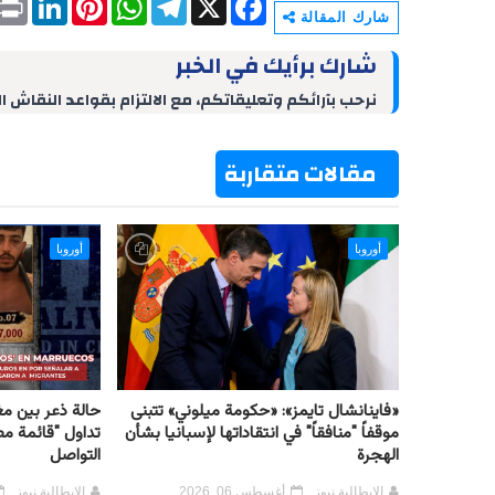
r
i
i
h
e
a
شارك المقالة
i
n
n
a
l
c
n
k
t
t
e
e
شارك برأيك في الخبر
t
e
e
s
g
b
d
r
A
r
o
نرحب بآرائكم وتعليقاتكم، مع الالتزام بقواعد النقاش ا
I
e
p
a
o
n
s
p
m
k
t
مقالات متقاربة
أوروبا
أوروبا
«فاينانشال تايمز»: «حكومة ميلوني» تتبنى
حالة ذعر بين م
موقفاً "منافقاً" في انتقاداتها لإسبانيا بشأن
تداول "قائمة مط
الهجرة
التواصل
الإيطالية نيوز
أغسطس 06, 2026
الإيطالية نيوز