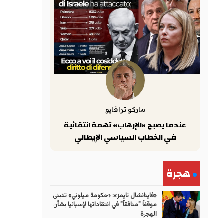
ماركو ترافايو
عندما يصبح «الإرهاب» تهمة انتقائية
في الخطاب السياسي الإيطالي
هجرة
«فاينانشال تايمز»: «حكومة ميلوني» تتبنى
موقفاً "منافقاً" في انتقاداتها لإسبانيا بشأن
الهجرة