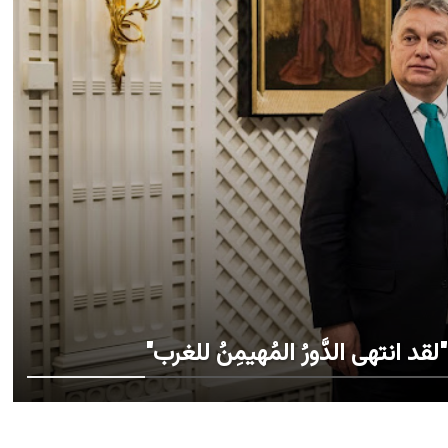
د انتهى الدَّورُ المُهيمِنُ للغرب"