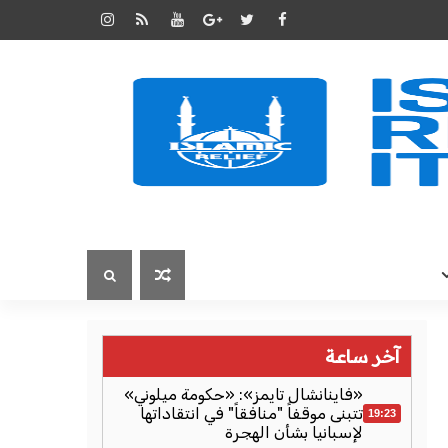
آخر ساعة
«فاينانشال تايمز»: «حكومة ميلوني»
تتبنى موقفاً "منافقاً" في انتقاداتها
19:23
لإسبانيا بشأن الهجرة