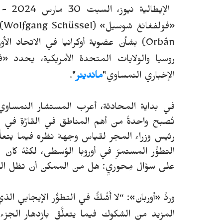
الإيطالية نيوز، السبت 30 مارس 2024 -
«فولفغانغ شوسيل» (
Wolfgang Schüssel
)
Orbán
) بشأن عضوية أوكرانيا في الاتحاد ال
روسيا والولايات المتحدة الأمريكية، يحدد «فيك
الإخباري النمساوي"
ماندينر
".
في بداية المحادثة، أعرب المستشار النمساوي ا
تُصبح واحدةً من أهم المناطق في القارَّةِ في
رئيس وزراء المجر لقياس وجهة نظره فيما يتعلَّق 
التطوُّر المستمرِّ في أوروبا الوُسطى، لكنَّهُ ك
على سؤال مِحوريٍ: هل من الممكن أن تظل القارّ
وردَّ «أوربان»: “لا أَشُكُّ في التطوُّر الإيجابي
المزيد من الشكوك فيما يتعلَّق بازدهار الجزء