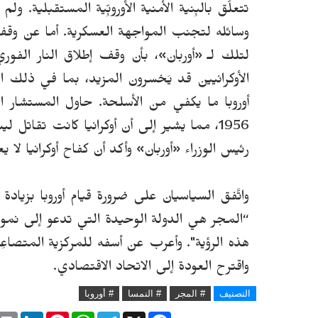
تتعلَّق بالبِنية الأَمنية الأوروبِّية المستقبلية.
ولم 
وسائله لتجنب المواجهة العسكرية.
أما عن وقف
لتلك لـ «أوربان»، بأن وقف إطلاق النار الفوري 
الأوكرانيين قد يَخسرون المزيد، بما في ذلك ال
أوروبا ما يكفي من الأسلحة.
حاول المستشار ال
1956، مما يشير إلى أن أوكرانيا كانت تقات
رئيس الوزراء
«أوربان»
وأكد أن كفاح أوكرانيا لا يعا
واتَّفق السياسيان على ضرورة قيام أوروبا بزيادة
“المجر هي الدولة الوحيدة التي تدعو إلى نموذ
هذه الرؤية". وأعرب عن أسفه للمركزية المتصاعِدة
واقترح العودة إلى الاتحاد الاقتصادي.
التصنيف
# المجر
# النمسا
# أوروبا
P
L
P
W
T
X
F