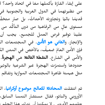
على إبقاء القارَّة بأكملها معًا في اتحاد واحد؟ لأن
من نظيرتهما في الدول الغربية والجنوبية في الات
قديمًا باليًا وتجاوزته الأحداثُ، بل صار متخلِّف
مستوى عالٍ من الرفاهية من دون التأكُّد من أن
علينا توفير فرص العمل للجميع.
يجب أن ي
والإنجاز.
و
الثاني
هو
الأَمْنُ
. في المجتمعات الغرب
فإنَّ الأَمنَ العامَّ ضعيفُُ، بالأخص في المدن ا
والأَمن في الشارع.
النقطة الثالثة
هي
الهِجرةُ
.
حدودها واستمرَّت الهجرة غير الشرعية بالوتيرة
مثل هيمنة ظاهرة المجتمعات الموازية وتفاقم الت
ثم انتقلت
المحادثة لتُعالج موضوع أوكرانيا
، ا
الأوروبي والناتو، فقال مستشار النمسا الساب
حلمهم الأوروبي.
لا يمكننا أن نترك هذا الحلم 