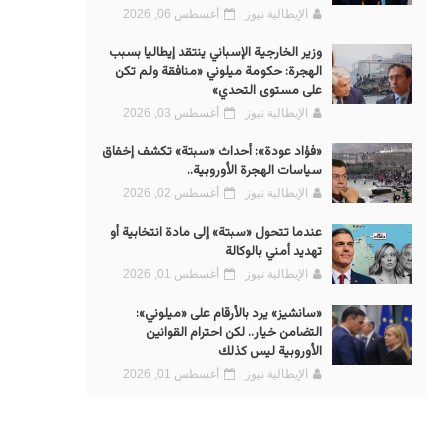
الإيطالية نيوز
أغسطس 06, 2026
وزير الخارجية الإسباني ينتقد إيطاليا بسبب
الهجرة: حكومة ميلوني «منافقة ولم تكن
على مستوى التحدي»
الإيطالية نيوز
أغسطس 03, 2026
«فؤاد عودة»: أحداث «سبتة» تكشف إخفاق
سياسات الهجرة الأوروبية..
الإيطالية نيوز
أغسطس 02, 2026
عندما تتحول «سبتة» إلى مادة انتخابية أو
تهديد أمني بالوكالة
الإيطالية نيوز
أغسطس 01, 2026
«سانشيز» يرد بالأرقام على «ميلوني»:
التضامن خيار.. لكن احترام القوانين
الأوروبية ليس كذلك
الإيطالية نيوز
أغسطس 01, 2026