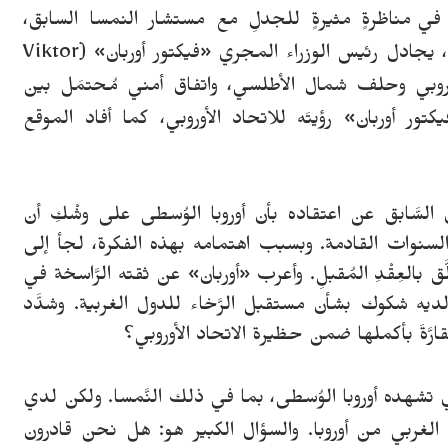
في مناظرةٍ مثيرةٍ للجدلِ مع مستشار النمسا السابق،
، يجادل رئيس الوزراء المجري «فيكتور أوربان» (
Viktor
أوروبي وحلف شمال الأطلسي، واتفاق أمني مُحتمَل بين
تور أوربان» رؤيتَه للاتحاد الأوروبي، كما أفاد الموقع
لسَّابق عن اعتقاده بأن أوروبا الوُسطى على وشْكِ أن
 السنوات القادمة. وبسبب اهتمامه بهذه الفكرة، لجأ إلى
بالعِقْدِ المُقبلِ. وأعرب «أوربان» عن ثقته الرَّاسخة في
ان لديه شكوك بشأن مستقبل الرَّخاء للدول الغربية. وشدَّد
َةَ بأكملها ضمن حظيرة الاتحاد الأوروبي؟
 الذي تشهده أوروبا الوُسطى، بما في ذلك النَّمسا. ولكن لدي
 الغربي من أوروبا. والسؤال الكبير هو: هل نحن قادرون