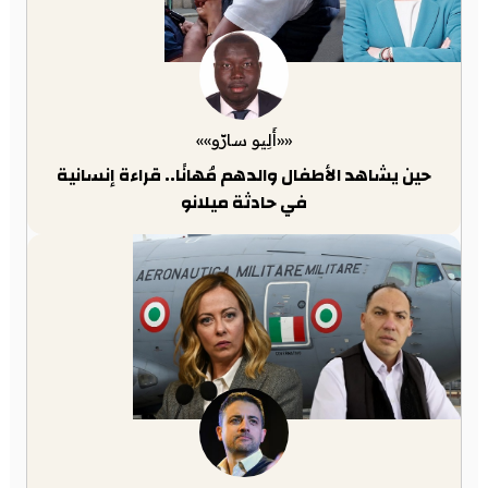
««أَلِيو سارّو»»
حين يشاهد الأطفال والدهم مُهانًا.. قراءة إنسانية
في حادثة ميلانو