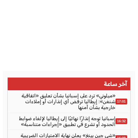
آخر ساعة
«ميلوني» ترد على إسبانيا بشأن تعليق «اتفاقية
شنغن»: إيطاليا ترفض أي إنذارات أو إملاءات
17:01
خارجية بشأن أمنها
إسبانيا توجه إنذارًا نهائيًا إلى إيطاليا لإلغاء ضوابط
16:32
الحدود أو تشرع في تطبيق «إجراءات متناسبة»
«شي جين بينغ» يعلن نهاية الامتيازات الضريبية