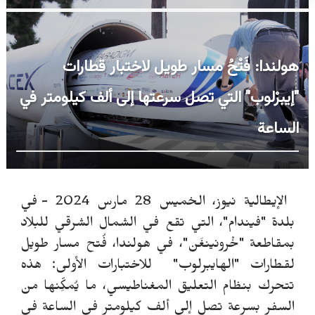
هولندا: فَتْحُ مسار طويل لاختبار قطارات
"إيبرْلوب" التي تصل سرعتها إلى ألف كيلومتر في
الساعة
الإيطالية نيوز، الخميس 28 مارس 2024 -
في
بلدة "فيندام"، التي تقع في الشمال الشرقي للبلاد
بمقاطعة "خْرونينغَن"، في هولندا، فُتح مسار طويل
لقطارات "الهايبرلوب" للاختبارات الأولى: هذه
تتحرك بنظام التعليق المغناطيسي، ما يُمكِّنها من
السفر بسرعة تصل إلى ألف كيلومتر في الساعة في