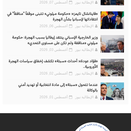
الإيطالية نيوز
أغسطس 07, 2026
«فاينانشال تايمز»: «حكومة ميلوني» تتبنى موقفاً "منافقاً" في
انتقاداتها لإسبانيا بشأن الهجرة
الإيطالية نيوز
أغسطس 06, 2026
وزير الخارجية الإسباني ينتقد إيطاليا بسبب الهجرة: حكومة
ميلوني «منافقة ولم تكن على مستوى التحدي»
الإيطالية نيوز
أغسطس 03, 2026
«فؤاد عودة»: أحداث «سبتة» تكشف إخفاق سياسات الهجرة
الأوروبية..
الإيطالية نيوز
أغسطس 02, 2026
عندما تتحول «سبتة» إلى مادة انتخابية أو تهديد أمني
بالوكالة
الإيطالية نيوز
أغسطس 01, 2026