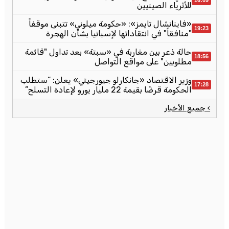
16:09
للأثرياء الصينيين
«فاينانشال تايمز»: «حكومة ميلوني» تتبنى موقفاً
19:23
"منافقاً" في انتقاداتها لإسبانيا بشأن الهجرة
حالة ذعر بين مغاربة في «سبتة» بعد تداول "قائمة
18:56
مطلوبين" على مواقع التواصل
وزير الاقتصاد «جانكارلو جيورجيتي» يعلن: “ستطلب
17:28
الحكومة قرضًا بقيمة 22 مليار يورو لإعادة التسلح”
› جميع الأخبار