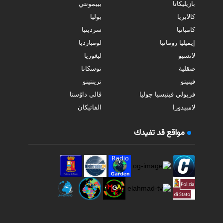
بازيليكاتا
بييمونتي
كالابريا
بوليا
كامبانيا
سردينيا
إيميليا رومانيا
لومبارديا
لاتسيو
ليغوريا
صقلية
توسكانا
فينيتو
ترينتينو
فريولي فينيسيا جوليا
ڤالي داوُستا
لامبيدوزا
الفاتيكان
مواقع قد تفيدك