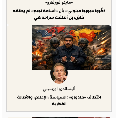
«ماركو فورفارو»
ذكّروا «جورجا ميلوني» بأن «أسامة نجيم» لم يطلقه
قاضٍ، بل أطلقت سراحه هي
أليساندرو أورسيني
اختطاف «مادورو»: السياسة، الإعلام، والأصالة
الفكرية