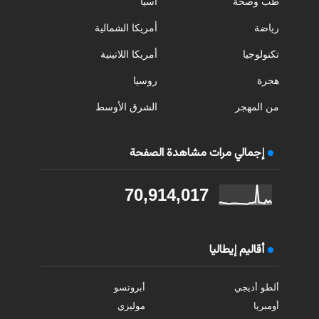
طب وصحة
آسيا
رياضة
أمريكا الشمالية
تكنولوجيا
أمريكا اللاتينية
هجرة
روسيا
من المهجر
الشرق الأوسط
إجمالي مرات مشاهدة الصفحة
70,914,017
أقاليم إيطاليا
ألطو أديجي
أبروتسو
أومبريا
موليزي