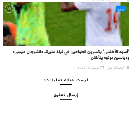
أوروبا
"أسود الأطلس" يكسرون الطواحين في ليلة مثيرة.. «الشرجان عيسى»
و«ياسين بونو» يتألقان
الإيطالية نيوز
يونيو 30, 2026
ليست هناك تعليقات:
إرسال تعليق