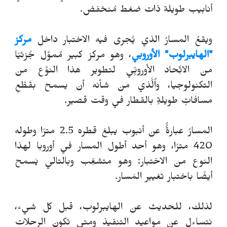
أنابيب طويلة ذات ضغط مُنخفض.
ويقعُ المسارُ الذي يُجرى فيه الاختبار داخل
مركز
"الهايبرلوب" الأوروبي
، وهو مركز كبير مُموَّل جُزئيًا
من الاتِّحاد الأوروبِّي لتطوير هذا النوَّع من
التكنولوجيا، واٌلَّذي من شأنه أن يسمح بقَطْعِ
مسافاتٍ طويلةٍ بالقطار في وقت قصير.
المسارُ عبارةُُ عن أنبوب يبلغ قطره 2.5 مترًا وطوله
420 مترًا، وهو أحد أطول المسار في أوروبا لهذا
النوع من الاختبار: وهو متشعِّب وبالتالي يَسمح
أيضًا باختبار تغيير المَسار.
لذلك، للحديث عن الهايبرلوب، قبل كل شيء،
نتساءل عن مواعيد التنفيذ ومتى تكون الرحلات