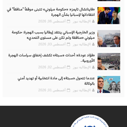
«فاينانشال تايمز»: «حكومة ميلوني» تتبنى موقفاً "منافقاً" في
انتقاداتها لإسبانيا بشأن الهجرة
الإيطالية نيوز
أغسطس 06, 2026
وزير الخارجية الإسباني ينتقد إيطاليا بسبب الهجرة: حكومة
ميلوني «منافقة ولم تكن على مستوى التحدي»
الإيطالية نيوز
أغسطس 03, 2026
«فؤاد عودة»: أحداث «سبتة» تكشف إخفاق سياسات الهجرة
الأوروبية..
الإيطالية نيوز
أغسطس 02, 2026
عندما تتحول «سبتة» إلى مادة انتخابية أو تهديد أمني
بالوكالة
الإيطالية نيوز
أغسطس 01, 2026