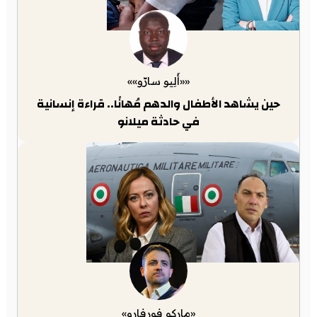
««أَلِيو سارّو»»
حين يشاهد الأطفال والدهم مُهانًا.. قراءة إنسانية
في حادثة ميلانو
«ماركو فورفارو»