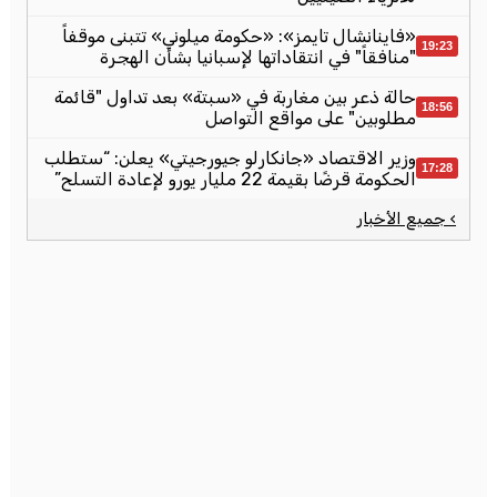
«فاينانشال تايمز»: «حكومة ميلوني» تتبنى موقفاً
19:23
"منافقاً" في انتقاداتها لإسبانيا بشأن الهجرة
حالة ذعر بين مغاربة في «سبتة» بعد تداول "قائمة
18:56
مطلوبين" على مواقع التواصل
وزير الاقتصاد «جانكارلو جيورجيتي» يعلن: “ستطلب
17:28
الحكومة قرضًا بقيمة 22 مليار يورو لإعادة التسلح”
› جميع الأخبار