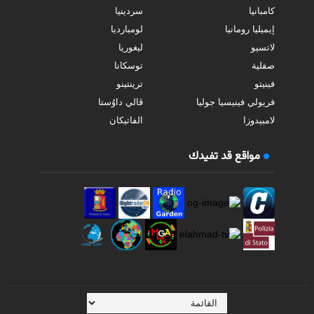
كامبانيا
سردينيا
إيميليا رومانيا
لومبارديا
لاتسيو
ليغوريا
صقلية
توسكانا
فينيتو
ترينتينو
فريولي فينيسيا جوليا
ڤالي داوُستا
لامبيدوزا
الفاتيكان
مواقع قد تفيدك