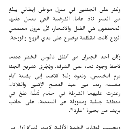
وعُثر على الجثتين في منزل مواطن إيطالي يبلغ
من العمر 50 عاما. الفرضية التي يعمل عليها
المحققون هي القَتل والانتحار
،
لأن عروق معصمي
الزوج كانت مُقطَّعة بوضوح على يدي الزوج والزوجة.
وكان أحد الجيران من
أطلق ناقوس الخطر عندما
لاحظ وجود دماء على الشرفة. ويُجْرى تشريح الجثة
يوم الخميس.
وتعود وفاة كلاهما إلى بضعة أيام
مضت، ربما بين عيد الفصح الإثنين والثلاثاء.
وعثرت عليهما الشرطة في حمَّام شُقَّة تقعُ في
منطقة جبلية ومعزولة عن المدينة، على جانب
بريشا من بحيرة "غاردا".
وبحسب التقارير الطبِّية الأوَّلية، كانت المرأة أول من