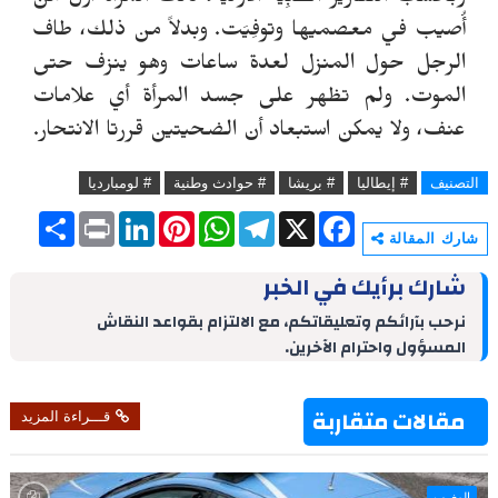
أُصيب في معصميها وتوفِيَت. وبدلاً من ذلك، طاف
الرجل حول المنزل لعدة ساعات وهو ينزف حتى
الموت. ولم تظهر على جسد المرأة أي علامات
عنف، ولا يمكن استبعاد أن الضحيتين قررتا الانتحار.
التصنيف
# إيطاليا
# بريشا
# حوادث وطنية
# لومبارديا
S
P
L
P
W
T
X
F
h
r
i
i
h
e
a
شارك المقالة
a
i
n
n
a
l
c
r
n
k
t
t
e
e
شارك برأيك في الخبر
e
t
e
e
s
g
b
d
r
A
r
o
نرحب بآرائكم وتعليقاتكم، مع الالتزام بقواعد النقاش
I
e
p
a
o
المسؤول واحترام الآخرين.
n
s
p
m
k
t
مقالات متقاربة
قـــراءة المزيد
المغرب