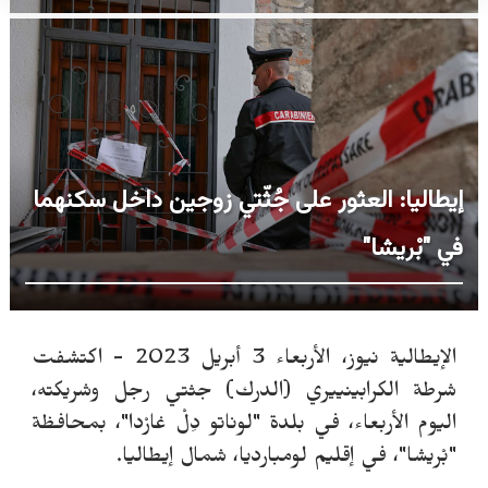
إيطاليا: العثور على جُثّتي زوجين داخل سكنهما
في "بْريشا"
الإيطالية نيوز، الأربعاء 3 أبريل 2023 - اكتشفت
شرطة الكرابينييري (الدرك) جثتي رجل وشريكته،
اليوم الأربعاء، في بلدة "لوناتو دِلْ غارْدا"، بمحافظة
"بْريشا"، في إقليم لومبارديا، شمال إيطاليا.