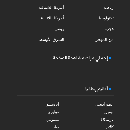
رياضة
أمريكا الشمالية
تكنولوجيا
أمريكا اللاتينية
هجرة
روسيا
من المهجر
الشرق الأوسط
إجمالي مرات مشاهدة الصفحة
أقاليم إيطاليا
ألطو أديجي
أبروتسو
أومبريا
موليزي
بازيليكاتا
بييمونتي
كالابريا
بوليا