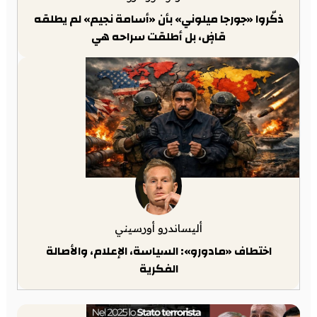
ذكّروا «جورجا ميلوني» بأن «أسامة نجيم» لم يطلقه
قاضٍ، بل أطلقت سراحه هي
أليساندرو أورسيني
اختطاف «مادورو»: السياسة، الإعلام، والأصالة
الفكرية