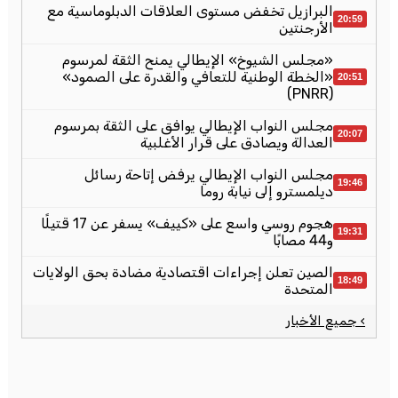
البرازيل تخفض مستوى العلاقات الدبلوماسية مع
20:59
الأرجنتين
«مجلس الشيوخ» الإيطالي يمنح الثقة لمرسوم
«الخطة الوطنية للتعافي والقدرة على الصمود»
20:51
(PNRR)
مجلس النواب الإيطالي يوافق على الثقة بمرسوم
20:07
العدالة ويصادق على قرار الأغلبية
مجلس النواب الإيطالي يرفض إتاحة رسائل
19:46
ديلمسترو إلى نيابة روما
هجوم روسي واسع على «كييف» يسفر عن 17 قتيلًا
19:31
و44 مصابًا
الصين تعلن إجراءات اقتصادية مضادة بحق الولايات
18:49
المتحدة
› جميع الأخبار