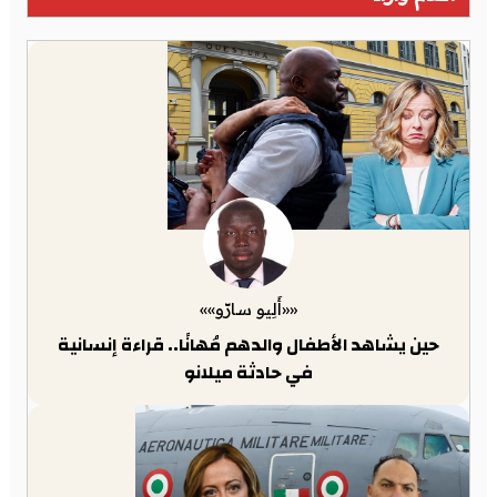
««أَلِيو سارّو»»
حين يشاهد الأطفال والدهم مُهانًا.. قراءة إنسانية
في حادثة ميلانو