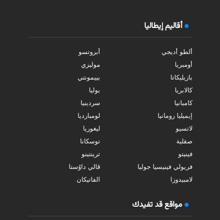
أقاليم إيطاليا
ألطو أديجي
أبروتسو
أومبريا
موليزي
بازيليكاتا
بييمونتي
كالابريا
بوليا
كامبانيا
سردينيا
إيميليا رومانيا
لومبارديا
لاتسيو
ليغوريا
صقلية
توسكانا
فينيتو
ترينتينو
فريولي فينيسيا جوليا
ڤالي داوُستا
لامبيدوزا
الفاتيكان
مواقع قد تفيدك