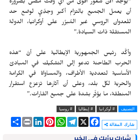
“يوجد الآن شعور أقوى من أي وقت مضى بضرورة
أن يعمل الجميع بالتزام أكبر وجدِّيٍ لوضع حد
للعدوان الروسي غير المُبرَّر على أوكرانيا، الدولة
المستقلة ذات السيادة.
”
وأكَّد رئيس الجمهورية الإيطالية على أنَّ “هذه
الحرب الطاحنة تدعو إلى التشكيك في المبادئ
الأساسية لتعددية الأطراف، والمساواة في الكرامة
والحرية لكل بلد، وعلى أن آثارها تزعزع استقرار
المنطقة، ما يؤثِّر بشدة على جميع القارات.”
التصنيف
# أوكرانيا
# إيطاليا
# روسيا
S
P
L
P
W
T
X
F
h
r
i
i
h
e
a
شارك المقالة
a
i
n
n
a
l
c
r
n
k
t
t
e
e
شارك برأيك في الخبر
e
t
e
e
s
g
b