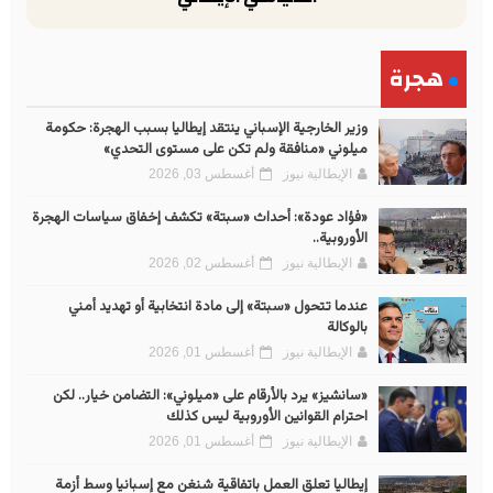
هجرة
وزير الخارجية الإسباني ينتقد إيطاليا بسبب الهجرة: حكومة
ميلوني «منافقة ولم تكن على مستوى التحدي»
الإيطالية نيوز
أغسطس 03, 2026
«فؤاد عودة»: أحداث «سبتة» تكشف إخفاق سياسات الهجرة
الأوروبية..
الإيطالية نيوز
أغسطس 02, 2026
عندما تتحول «سبتة» إلى مادة انتخابية أو تهديد أمني
بالوكالة
الإيطالية نيوز
أغسطس 01, 2026
«سانشيز» يرد بالأرقام على «ميلوني»: التضامن خيار.. لكن
احترام القوانين الأوروبية ليس كذلك
الإيطالية نيوز
أغسطس 01, 2026
إيطاليا تعلق العمل باتفاقية شنغن مع إسبانيا وسط أزمة