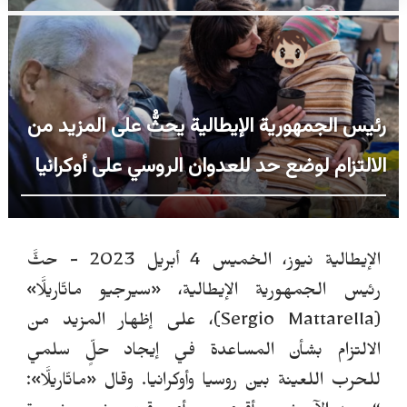
رئيس الجمهورية الإيطالية يحثُّ على المزيد من
الالتزام لوضع حد للعدوان الروسي على أوكرانيا
الإيطالية نيوز، الخميس 4 أبريل 2023 -
حثَّ
رئيس الجمهورية الإيطالية، «سيرجيو ماتّاريلَّا»
(
Sergio Mattarella
)، على إظهار المزيد من
الالتزام بشأن المساعدة في إيجاد حلٍّ سلمي
للحرب اللعينة بين روسيا وأوكرانيا. وقال «ماتّاريلَّا»: