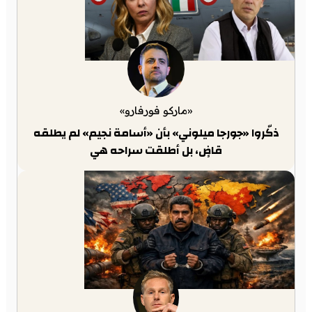
«ماركو فورفارو»
ذكّروا «جورجا ميلوني» بأن «أسامة نجيم» لم يطلقه
قاضٍ، بل أطلقت سراحه هي