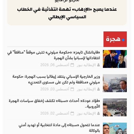
عندما يصبح «الإرهاب» تهمة انتقائية في الخطاب
السياسي الإيطالي
هجرة
«فاينانشال تايمز»: «حكومة ميلوني» تتبنى موقفاً "منافقاً" في
انتقاداتها لإسبانيا بشأن الهجرة
الإيطالية نيوز
أغسطس 06, 2026
وزير الخارجية الإسباني ينتقد إيطاليا بسبب الهجرة: حكومة
ميلوني «منافقة ولم تكن على مستوى التحدي»
الإيطالية نيوز
أغسطس 03, 2026
«فؤاد عودة»: أحداث «سبتة» تكشف إخفاق سياسات الهجرة
الأوروبية..
الإيطالية نيوز
أغسطس 02, 2026
عندما تتحول «سبتة» إلى مادة انتخابية أو تهديد أمني
بالوكالة