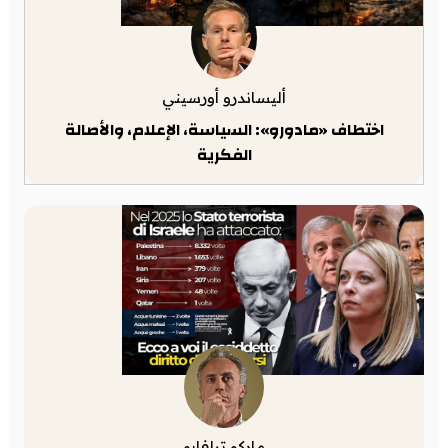
أليساندرو أورسيني
اختطاف «مادورو»: السياسة، الإعلام، والأصالة
الفكرية
ماركو ترافايو