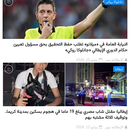
جانلوكا روكي
النيابة العامة في «ميلانو» تطلب حفظ التحقيق بحق مسؤول تعيين
حكام الدوري الإيطالي «جانلوكا روكي»
الإيطالية نيوز
يوليو 15, 2026
إيطاليا
إيطاليا: مقتل شاب مصري يبلغ 19 عاما في هجوم بسكين بمدينة كريما..
وتوقيف ثلاثة مشتبه بهم
الإيطالية نيوز
يوليو 12, 2026