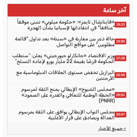
آخر ساعة
«فاينانشال تايمز»: «حكومة ميلوني» تتبنى موقفاً
19:23
"منافقاً" في انتقاداتها لإسبانيا بشأن الهجرة
حالة ذعر بين مغاربة في «سبتة» بعد تداول "قائمة
18:56
مطلوبين" على مواقع التواصل
وزير الاقتصاد «جانكارلو جيورجيتي» يعلن: “ستطلب
17:28
الحكومة قرضًا بقيمة 22 مليار يورو لإعادة التسلح”
البرازيل تخفض مستوى العلاقات الدبلوماسية مع
20:59
الأرجنتين
«مجلس الشيوخ» الإيطالي يمنح الثقة لمرسوم
«الخطة الوطنية للتعافي والقدرة على الصمود»
20:51
(PNRR)
مجلس النواب الإيطالي يوافق على الثقة بمرسوم
20:07
العدالة ويصادق على قرار الأغلبية
› جميع الأخبار