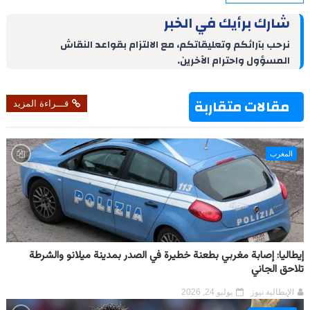
a
i
n
n
a
l
c
r
n
k
t
t
e
e
شارك برأيك في الخبر
e
t
e
e
s
g
b
d
r
A
r
o
نرحب بآرائكم وتعليقاتكم، مع الالتزام بقواعد النقاش
I
e
p
a
o
المسؤول واحترام الآخرين.
n
s
p
m
k
t
مقالات متقاربة
قـــراءة المزيد
المغرب
إيطاليا: إصابة مغربي بطعنة خطيرة في الصدر بمدينة ميلانو والشرطة
تلاحق الجاني
الإيطالية نيوز
يوليو 24, 2026