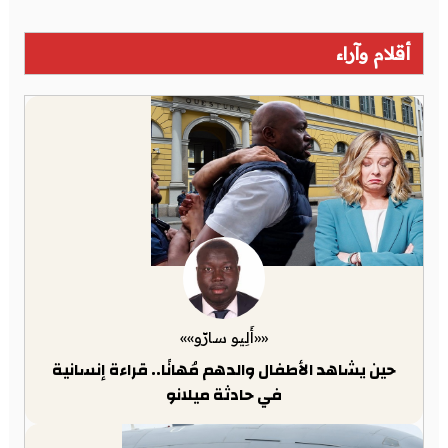
أقلام وآراء
««أَلِيو سارّو»»
حين يشاهد الأطفال والدهم مُهانًا.. قراءة إنسانية
في حادثة ميلانو