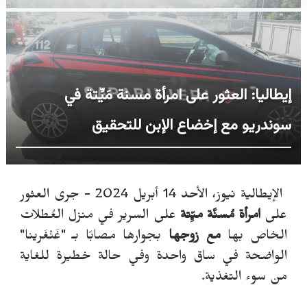
إيطاليا: العثور على امرأة مسنة مَيِّتة في
سوندريو مع إخضاع الإبن للتحقيق
الإيطالية نيوز، الأحد 14 أبريل 2024 - جرى العثور
على
امرأة مُسنَّة ميِّتة
على السرير في منزل العُطلات
الخاص بها
مع زوجها
بجوارها مصابًا بـ "غَنْغَرينا"
الواضحة في ساق واحدة وفي حالة خطيرة للغاية
من سوء التغذية.