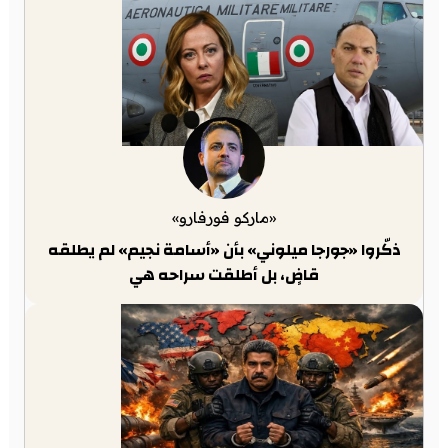
«ماركو فورفارو»
ذكّروا «جورجا ميلوني» بأن «أسامة نجيم» لم يطلقه
قاضٍ، بل أطلقت سراحه هي