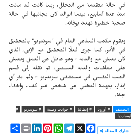
في حالة متقدمة من التحلل، ربما كانت قد ماتت
منذ عدة أسابيع، بينما الوالد كان بجانبها في حالة
صحية خطيرة تهدد بوفاته.
ويقوم مكتب المدَّعي العام في "سوندريو" بالتحقيق
في الأمر. كما جرى فعلًا التحقيق مع الإبن، الذي
كان يعيش مع والديه - وهو عاطل عن العمل ويعيش
على معاشات والديه المسنين، تم نقله إلى قسم
الطب النفسي في مستشفى سوندريو - ولم يثر أي
إنذار، بتهمة التخلي عن شخص غير كفء وإخفاء
جثة.
التصنيف
# أوروبا
# إيطاليا
# حوادث وطنية
# سوندريو
#
لومبارديا
S
P
L
P
W
T
X
F
h
r
i
i
h
e
a
شارك المقالة