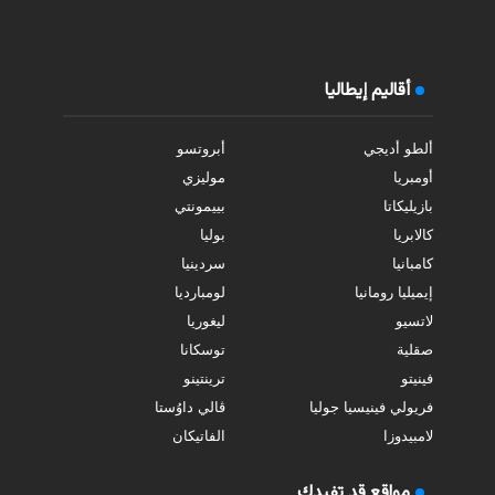
أقاليم إيطاليا
ألطو أديجي
أبروتسو
أومبريا
موليزي
بازيليكاتا
بييمونتي
كالابريا
بوليا
كامبانيا
سردينيا
إيميليا رومانيا
لومبارديا
لاتسيو
ليغوريا
صقلية
توسكانا
فينيتو
ترينتينو
فريولي فينيسيا جوليا
ڤالي داوُستا
لامبيدوزا
الفاتيكان
مواقع قد تفيدك