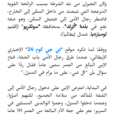
وكان الجيران من نبَّه الشرطة بسبب الرائحة القوية
المزعجة التي تنبعث من داخل السكن إلى الخارج،
فاضطر رجال الأمن إلى تفتيش السكن، وهو شقة
تقع في
بلدة "أَبْرِكَ"
، بمحافظة
"سونْدْرِيو
" (إقليم
لومبارديا
، شمال إيطاليا).
ووفقًا لما ذكره موقع "
تي جي كوم 24
" الإخباري
الإيطالي، عندما طرق رجال الأمن باب الشقة، فتح
الإبن البالغ من العمر ستين عاماً فقال ردًّا على
سؤال بأن “كل شيء على ما يرام في المنزل.”
في البداية، اعترض الإبن على دخول رجال الأمن إلى
الشقة للتأكد من سلامة الجميع، لكنهم أصرُّوا،
وعندما دخلوا المنزل، وجدوا الوالدين المسنَّيْنِ في
السرير: عثر على جثة الأم البالغة من العمر 91 عامًا