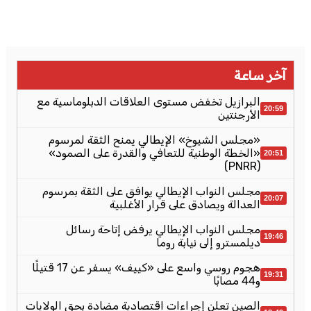
آخر ساعة
البرازيل تخفض مستوى العلاقات الدبلوماسية مع
20:59
الأرجنتين
«مجلس الشيوخ» الإيطالي يمنح الثقة لمرسوم
«الخطة الوطنية للتعافي والقدرة على الصمود»
20:51
(PNRR)
مجلس النواب الإيطالي يوافق على الثقة بمرسوم
20:07
العدالة ويصادق على قرار الأغلبية
مجلس النواب الإيطالي يرفض إتاحة رسائل
19:46
ديلمسترو إلى نيابة روما
هجوم روسي واسع على «كييف» يسفر عن 17 قتيلًا
19:31
و44 مصابًا
الصين تعلن إجراءات اقتصادية مضادة بحق الولايات