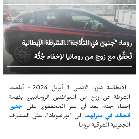
روما: "جنين في الثلَّاجة"..الشرطة الإيطالية
تُحقِّق مع زوج من رومانيا لإخفاء جُثَّة
الإيطالية نيوز، الإثنين 1 أبريل 2024 - أبلغت
الشرطة عن زوج من المواطنين الرومانيين بتُهمة
إخفاء جثَّة، بعد أن عثر المحققون على
جنين
مُجمَّد في منزلهما
في "بورغيزيانا"، على المشارف
الجنوبية الشرقية لروما.