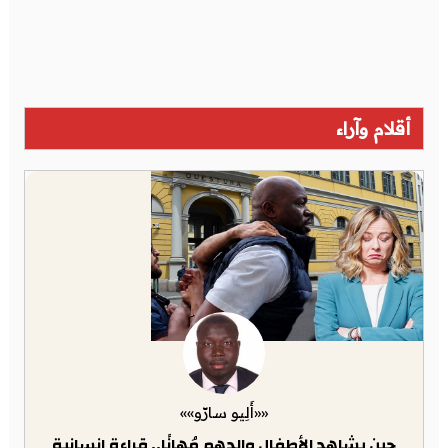
أقلام وآراء
««أَلِيو سارّو»»
حين يشاهد الأطفال والدهم مُهانًا.. قراءة إنسانية