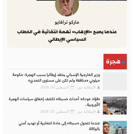
ماركو ترافايو
عندما يصبح «الإرهاب» تهمة انتقائية في الخطاب
السياسي الإيطالي
هجرة
وزير الخارجية الإسباني ينتقد إيطاليا بسبب الهجرة: حكومة
ميلوني «منافقة ولم تكن على مستوى التحدي»
الإيطالية نيوز
أغسطس 03, 2026
«فؤاد عودة»: أحداث «سبتة» تكشف إخفاق سياسات الهجرة
الأوروبية..
الإيطالية نيوز
أغسطس 02, 2026
عندما تتحول «سبتة» إلى مادة انتخابية أو تهديد أمني
بالوكالة