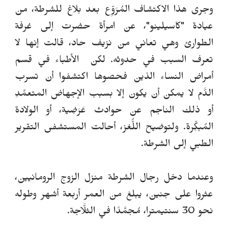
وجرى هذا الاكتشاف المُرَوِّع بعد بلاغ للشرطة، من
عيادة "كاسيلينو"، عن امرأة حضرت إلى غرفة
الطوارئ وهي تعاني من نزيف حاد، قالت إنها لا
تعرف السبب في حدوثه.
لكن
الأطباء في قسم
أمراض النساء الذين فحصوها
اكتشفوا
أن تسرب
الدَّم لا يمكن أن يكون إلا بسبب الإجهاض المتعمَّدِ
أو ذلك الناجم عن حوادث عَرَضِية، أو الولادة
المُبكِّرة. ولتوضيح اللُّغز، أحالت المستشفى التقرير
الطبي إلى الشرطة.
وعندما دخل رجال الشرطة منزل الزوج الروماني
ي
ن،
عثروا على جنين، يبلغ من العمر أربعة أشهر وطوله
نحو 30 سنتيمترا، مُجمَّدًا في الثلَّاجة.