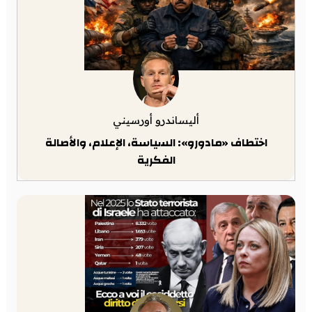
أليساندرو أورسيني
اختطاف «مادورو»: السياسة، الإعلام، والأصالة
الفكرية