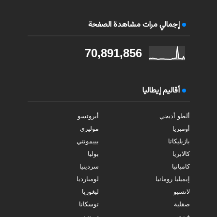
إجمالي مرات مشاهدة الصفحة
70,891,856
أقاليم إيطاليا
ألطو أديجي
أبروتسو
أومبريا
موليزي
بازيليكاتا
بييمونتي
كالابريا
بوليا
كامبانيا
سردينيا
إيميليا رومانيا
لومبارديا
لاتسيو
ليغوريا
صقلية
توسكانا
فينيتو
ترينتينو