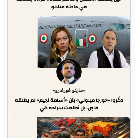
في حادثة ميلانو
«ماركو فورفارو»
ذكّروا «جورجا ميلوني» بأن «أسامة نجيم» لم يطلقه
قاضٍ، بل أطلقت سراحه هي