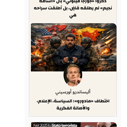
ذكّروا «جورجا ميلوني» بأن «أسامة
نجيم» لم يطلقه قاضٍ، بل أطلقت سراحه
هي
أليساندرو أورسيني
اختطاف «مادورو»: السياسة، الإعلام،
والأصالة الفكرية