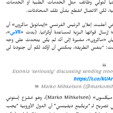
ا لتولِّي وظائف مثل الخدمات الطبية أو الخدمات
ربية، لكن الاتصال انقطع بشأن تلك المحادثات.
تي أعقبت إعلان الرئيس الفرنسي «إيمانويل ماكرون» أن
رسال قواتها البرِّية لمساعدة أوكرانيا. (بدت «
كالاس
»،
بيان «ماكرون»، مشيرة إلى أنَّه لم يكن يتحدث على وجه
لت: “بنفس الطريقة، يمكنني أن أؤكد لكم أن جنودنا لن
Estonia ‘seriously’ discussing sending troop
https://t.co/kU
 ميكلسون» (
Marko Mihkelson
)، وهو مُشرِّع إستوني
 تصريح لـ "بريكينع ديفينسي" أن الدول الأوروبية "يجب