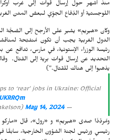
منذ أشهر حول إرسال قوات إلى غرب أوكراني
اللوجستية أو الدِّفاع الجوِّي لـبعض المدن الغ
وكان «هيريم» يشير على الأرجح إلى الضجَّة ال
الدول الغربية يجب أن تكون مُنفتِحة لمناقشة إ
رئيسة الوزراء الإستونية، في مارس، تدافع عن 
التحديد عن إرسال قوات برية إلى القتال. وقا
يذهبوا إلى هناك للقتال.”)
s to ‘rear’ jobs in Ukraine: Official
ArUKRRQm
May 14, 2024
— Marko Mihkelson (@markomihkelson)
ومُردِّدًا صدى «هيريم» و «رول»، قال «ماركو
رئيسي ورئيس لجنة الشؤون الخارجية، سابقًا في