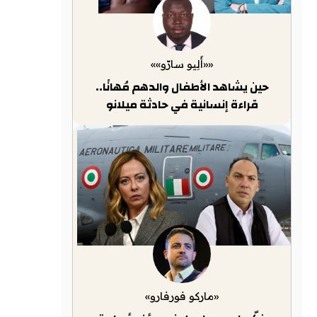
««أَلِيو سارّو»»
حين يشاهد الأطفال والدهم مُهانًا..
قراءة إنسانية في حادثة ميلانو
«ماركو فورفارو»