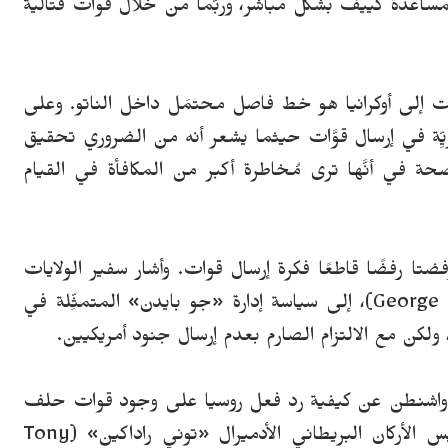
ساعدة كييف بشكل مباشر، وربَّما من خلال قوات قتالية
ت إلى أوكرانيا هو خط فاصل محتمَل داخل الناتو. وعلى
ريِّة في إرسال قوَّات حيثما يشعر أنه من الضروري تحقيق
ضحة في أنَّها ترى مُخاطرة أكبر من المكافأة في القيام
 رفضتا رفضًا قاطعًا فكرة إرسال قوات. وأشار سفير الولايات
المتحدة لدى إستونيا، «جورج كينت» (George Kent)، إلى سياسة إدارة «جو بايدن» المتمثِّلة في
ولكن مع الالتزام الصارم بعدم إرسال جنود أمريكيين.
ن طرف صحفي في 9 مايو في واشنطن عن كيفية رد فعل روسيا على وجود قوات حلف
شمال الأطلسي (الناتو) في أوكرانيا، أجاب رئيس الأركان البريطاني الأدميرال «توني راداكين» (Tony