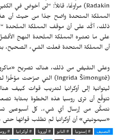
Radakin) مراوغًا، قائلاً: “لن أخوض في
المملكة المتحدة واضح جدًا من حيث أن هذا 
ذلك، أكَّد على أنَّ موقف المملكة المتَّحدة “
على ما تعتبره المملكة المتَّحدة النهج الأفض
أن المملكة المتحدة فعلت الشيء الصحيح، بنا
وعلى النقيض من ذلك، هناك تصريح «ماكرون»، 
(Ingrida Šimonytė) التي صرَّح
ليتوانية إلى أوكرانيا لتدريب قوات كييف هن
تتوقَّع أن ترى روسيا هذه الخطوة بمثابة تصعي
نتمكَّن من إرسال أي شيء. كل أسبوعين 
«سيمونيتي» أنَّ أوكرانيا لم تطلب قواتها حتى 
التصنيف
# إستونيا
# الناتو
# أوروبا
# أوكرانيا
# روسي