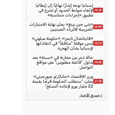
إسبانيا توجه إنذارًا نهائيًا إلى إيطاليا
لإلغاء ضوابط الحدود أو تشرع في
16:32
تطبيق «إجراءات متناسبة»
«شي جين بينغ» يعلن نهاية الامتيازات
16:09
الضريبية للأثرياء الصينيين
«فاينانشال تايمز»: «حكومة ميلوني»
تتبنى موقفاً "منافقاً" في انتقاداتها
19:23
لإسبانيا بشأن الهجرة
حالة ذعر بين مغاربة في «سبتة» بعد
تداول "قائمة مطلوبين" على مواقع
18:56
التواصل
وزير الاقتصاد «جانكارلو جيورجيتي»
يعلن: “ستطلب الحكومة قرضًا بقيمة
17:28
22 مليار يورو لإعادة التسلح”
› جميع الأخبار