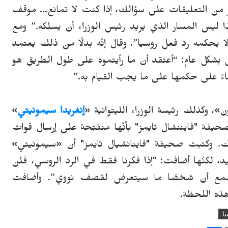
 الكثير من التعليقات على سؤالك، إذا كنت لا تمانع... موقف
ليس المسار الذي يريد رئيس الوزراء أن يسلكه.” ومع
لا يحكمه رد فعل روسيا”. وقال إنَّه بدلًا من ذلك يعتمد
ل بشكل عام: “أعتقد أن ما رأيتموه على طول الطريق هو
ءً على حكمها على ما يجب القيام به.”
وكذلك رئيسة الوزراء الليتوانية «
إنغريدا سيمونيتي
»
ت مؤخَّرًا لصحيفة "فايننشال تايمز" بأنَّها منفتِحة على إرسال قوات
اك. وكتبت صحيفة "فاينانشيال تايمز" أن «سيمونيتي»
د، لكنَّها أضافت: "إذا فكرنا فقط في الرد الروسي، فلن
تسمع أن شخصًا ما سيتعرض لقصف نووي”. وأضافت
هذه اللحظة.
ا