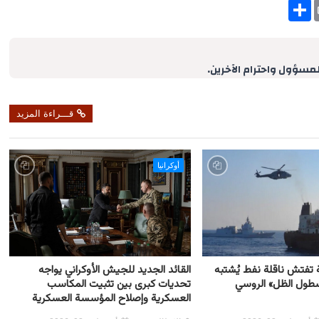
S
h
a
r
e
لمسؤول واحترام الآخرين.
قـــراءة المزيد
أوكرانيا
ية تفتش ناقلة نفط يُشتبه
القائد الجديد للجيش الأوكراني يواجه
أسطول الظل» الروسي
تحديات كبرى بين تثبيت المكاسب
العسكرية وإصلاح المؤسسة العسكرية