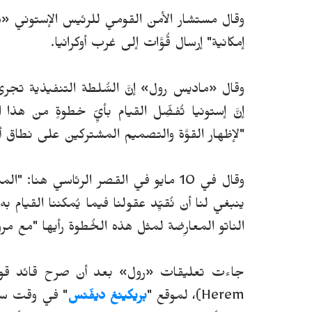
وقال مستشار الأمن القومي للرئيس الإستوني «
إمكانية" إرسال قُوَّات إلى غرب أوكرانيا.
وقال «ماديس رول» إنَّ السُّلطة التنفيذية تجري 
إنَّ إستونيا تُفضِّل القيام بأيِّ خطوةٍ من ه
"لإظهار القوَّة والتصميم المشتركين على نطاق أ
وقال في 10 مايو في القصر الرئاسي هنا
ينبغي لنا أن نُقيِّد عقولنا فيما يُمكننا القيام به
الناتو المعارِضة لمثل هذه الخُطوة رأيها "مع مر
Herem)، لموقع "
بريكينغ ديفَنس
" في وقت سا