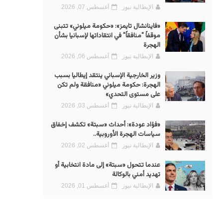
الإيطالية نيوز
أغسطس 07, 2026
«فاينانشال تايمز»: «حكومة ميلوني» تتبنى
موقفاً "منافقاً" في انتقاداتها لإسبانيا بشأن
الهجرة
الإيطالية نيوز
أغسطس 06, 2026
وزير الخارجية الإسباني ينتقد إيطاليا بسبب
الهجرة: حكومة ميلوني «منافقة ولم تكن
على مستوى التحدي»
الإيطالية نيوز
أغسطس 03, 2026
«فؤاد عودة»: أحداث «سبتة» تكشف إخفاق
سياسات الهجرة الأوروبية..
الإيطالية نيوز
أغسطس 02, 2026
عندما تتحول «سبتة» إلى مادة انتخابية أو
تهديد أمني بالوكالة
الإيطالية نيوز
أغسطس 01, 2026