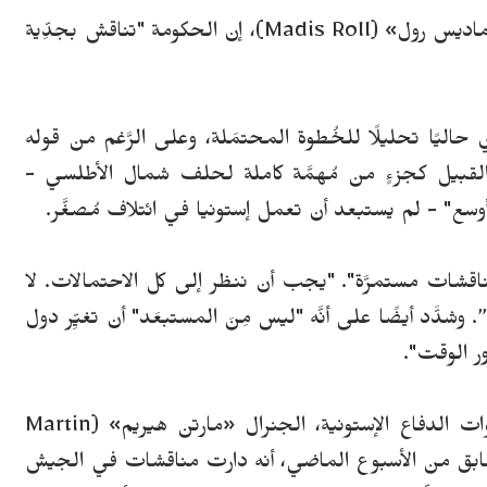
ماديس رول» (
Madis Roll
)، إن الحكومة "تناقش بجدِّية
حاليًا تحليلًا للخُطوة المحتمَلة، وعلى الرَّغم من قوله
ذا القبيل كجزءٍ من مُهمَّة كاملة لحلف شمال الأطلسي -
وسع" - لم يستبعد أن تعمل إستونيا في ائتلاف مُصغَّر.
: "المناقشات مستمرَّة". "يجب أن ننظر إلى كل الاحتمالات. لا
”.
وشدَّد أيضًا على أنَّه "ليس مِنَ المستبعَد" أن تغيِّر دول
ور الوقت".
جاءت تعليقات «رول» بعد أن صرح قائد قوات الدفاع الإستونية، الجنرال «مارتن هيريم» (Martin
بق من الأسبوع الماضي، أنه دارت مناقشات في الجيش