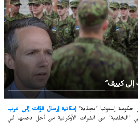
ت إلى كييف”
حكومة إستونيا "بجدِّية"
إمكانية إرسال قوَّات إلى غرب
 في "الخلفية" من القوات الأوكرانية من أجل دعمها في