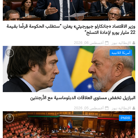
وزير الاقتصاد «جانكارلو جيورجيتي» يعلن: “ستطلب الحكومة قرضًا بقيمة
22 مليار يورو لإعادة التسلح”
الإيطالية نيوز
أغسطس 06, 2026
أمريكا اللاتينية
البرازيل تخفض مستوى العلاقات الدبلوماسية مع الأرجنتين
الإيطالية نيوز
أغسطس 05, 2026
PNRR