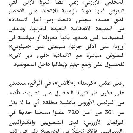
المجلس الأوروبي، وهي أيضًا المرة الأولى التي
تعترض فيها دولة مؤسِّسة للاتحاد على الاختيار
الذي اعتمده مجلس الاتحاد. ومن أجل الاستفادة
من النتيجة الانتخابية الجيِّدة لحزبها، ودحض
التعليقات التي تصفها بأنها معزولة أو مهمَّشة في
أوروبا، على الأقل جزئيًا، سيتعيَّن على «ميلوني»
التفاوض مباشرة مع الألمانية «فون دير لاين»
للحصول على وضعٍ جيِّدٍ لإيطاليا داخل المفوضية.
و
على عكس «كوستا» و«كالاس»، في الواقع، سيتعيَّن
على «فون دير لاين» الحصول على تصويت تأكيد
من البرلمان الأوروبي بأغلبية مطلقة، أي ما لا يقل
عن 361 من أصل 720 عضوًا منتخبًا حديثًا في
البرلمان الأوروبي:
لدى الشعبويين والاشتراكيين
والليبراليين 399 مُمثلًِّا في الجمعية؛ لكن في كثير