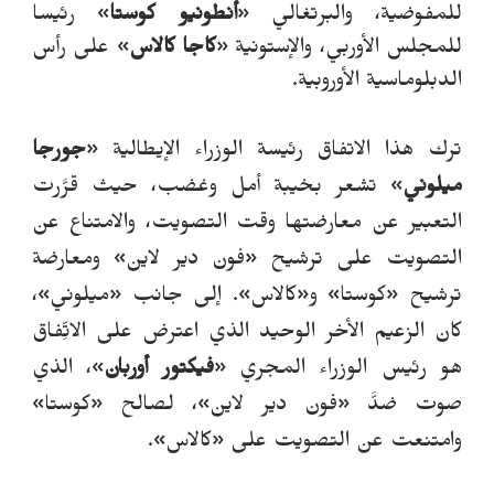
للمفوضية، والبرتغالي «
أنطونيو كوستا
» رئيسا
للمجلس الأوربي، والإستونية «
كاجا كالاس
» على رأس
الدبلوماسية الأوروبية.
ترك هذ
ا
الاتفاق رئيسة الوزراء الإيطالية «
جورجا
ميلوني
» تشعر بخيبة أمل وغضب، حيث قرَّرت
التعبير عن معارضتها وقت التصويت، والامتناع عن
التصويت على ترشيح «فون دير لاين» ومعارضة
ترشيح «كوستا
»
و
«
كالاس».
إلى جانب «ميلوني»،
كان الزعيم الأخر الوحيد الذي اعترض على الاتِّفاق
هو رئيس الوزراء المجري «
فيكتور أوربان
»، الذي
صوت ضدَّ «فون دير لاين»، لصالح «كوستا»
وامتنعت عن التصويت على «كالاس».