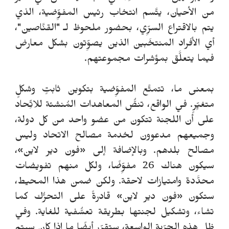
من الأحيان، يتَّسم انتخاب رئيس المفوِّضية، الذي
يتم بالاقتراع السرِّي، بحضور ملحوظ لـ "القنَّاصين"،
أي الأفراد المنتخَبين الذين يصوِّتون بشكل معارض
فيما يتعلَّق بمؤشرات مجموعتهم.
بمعنى ما، تتمتَّع المفوِّضية بتكوين ثابتٍ وشكلٍ
متغيِّرٍ. في الواقع، تنصُّ المعاهدات المُنشئة للاتِّحاد
على أن اللجنة تتكون من عضو واحد من كل دولة،
وجميعهم مدعوون لخدمة مصالح الاتحاد وليس
مصالح بلدهم. وبالإضافة إلى «فون دير لاين»،
سيكون هناك 26 مفوِّضًا، ولكل منهم تفويضات
محدَّدة وامتيازات لاحقة. ولكن ضمن هذا المحيط،
ستكون «فون دير لاين» قادرةً على التحرُّك كما
تشاء، وتشكيل لجنتها بطريقة تعسُّفية للغاية. وفي
ظل هذه الحرِّية الواسعة، ستقرِّر أيضًا ما إذا كان سيتم