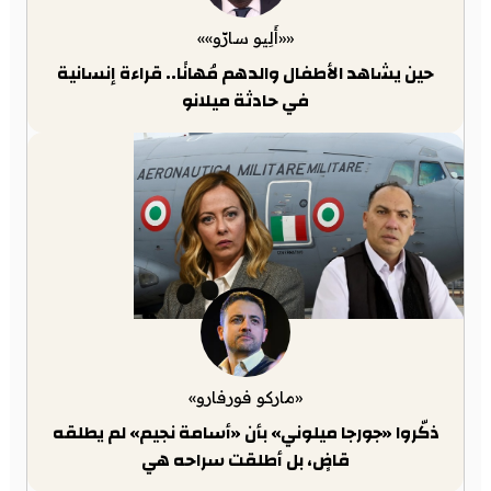
««أَلِيو سارّو»»
حين يشاهد الأطفال والدهم مُهانًا.. قراءة إنسانية
في حادثة ميلانو
«ماركو فورفارو»
ذكّروا «جورجا ميلوني» بأن «أسامة نجيم» لم يطلقه
قاضٍ، بل أطلقت سراحه هي