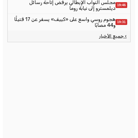
مجلس النواب الإيطالي يرفض إتاحة رسائل
19:46
ديلمسترو إلى نيابة روما
هجوم روسي واسع على «كييف» يسفر عن 17 قتيلًا
19:31
و44 مصابًا
› جميع الأخبار