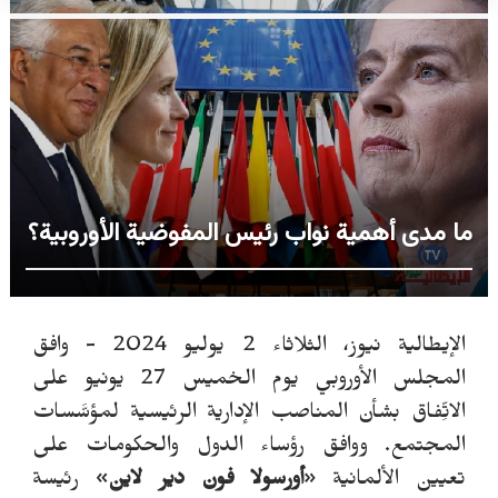
ما مدى أهمية نواب رئيس المفوضية الأوروبية؟
الإيطالية نيوز، الثلاثاء 2 يوليو 2024 - وافق
المجلس الأوروبي يوم الخميس 27 يونيو على
الاتِّفاق بشأن المناصب الإدارية الرئيسية لمؤسَّسات
المجتمع. ووافق رؤساء الدول والحكومات على
تعيين الألمانية «
أورسولا فون دير لاين
» رئيسة