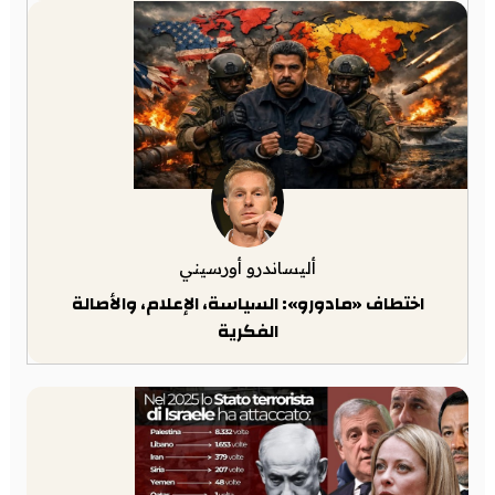
أليساندرو أورسيني
اختطاف «مادورو»: السياسة، الإعلام، والأصالة
الفكرية