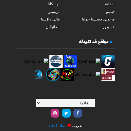
صقلية
توسكانا
فينيتو
ترينتينو
فريولي فينيسيا جوليا
ڤالي داوُستا
لامبيدوزا
الفاتيكان
مواقع قد تفيدك
تعريب
مداد الجليد