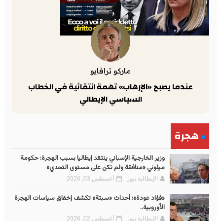
ماركو ترافايو
عندما يصبح «الإرهاب» تهمة انتقائية في الخطاب
السياسي الإيطالي
هجرة
وزير الخارجية الإسباني ينتقد إيطاليا بسبب الهجرة: حكومة
ميلوني «منافقة ولم تكن على مستوى التحدي»
الإيطالية نيوز
أغسطس 03, 2026
«فؤاد عودة»: أحداث «سبتة» تكشف إخفاق سياسات الهجرة
الأوروبية..
الإيطالية نيوز
أغسطس 02, 2026