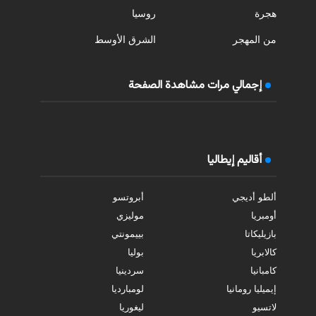
هجرة
روسيا
من المهجر
الشرق الأوسط
إجمالي مرات مشاهدة الصفحة
أقاليم إيطاليا
ألطو أديجي
أبروتسو
أومبريا
موليزي
بازيليكاتا
بييمونتي
كالابريا
بوليا
كامبانيا
سردينيا
إيميليا رومانيا
لومبارديا
لاتسيو
ليغوريا