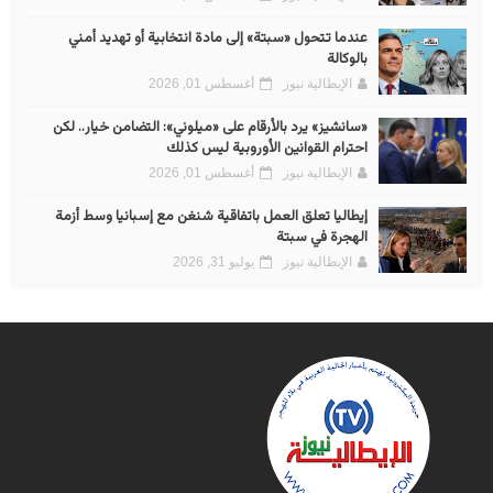
عندما تتحول «سبتة» إلى مادة انتخابية أو تهديد أمني
بالوكالة
الإيطالية نيوز
أغسطس 01, 2026
«سانشيز» يرد بالأرقام على «ميلوني»: التضامن خيار.. لكن
احترام القوانين الأوروبية ليس كذلك
الإيطالية نيوز
أغسطس 01, 2026
إيطاليا تعلق العمل باتفاقية شنغن مع إسبانيا وسط أزمة
الهجرة في سبتة
الإيطالية نيوز
يوليو 31, 2026