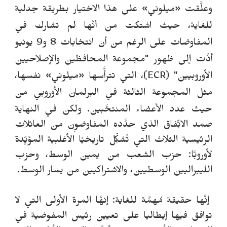
وعلَّقت «ميلوني» على هذا الاختيار بطريقة جدلية
للغاية، حيث اشتكت من أنَّها لم تشارك في
المفاوضات على الرغم من أن انتخابات 8 و9 يونيو
أدَّت إلى ظهور "مجموعة المحافظين والإصلاحيين
الأوروبيين" (ECR)، التي تترأَّسها «ميلوني» نفسها،
مثل المجموعة الثالثة في البرلمان الأوروبي من
حيث عدد الأعضاء المنتخَبين.
ولكن في النهاية
صمد الاتِّفاق الذي حدَّده المفاوضوِن من العائلات
الرئيسية الثلاث التي تُشكِّل تاريخيًا الأغلبية المؤيِّدة
لأوروبَّا: حزب الشعب من يمين الوسط، وحزب
الليبراليين الوسطيين، والاشتراكيين من يسار الوسط.
إنَّها حقيقة مُهمَّة للغاية: إنهَّا المرة الأولى التي لا
توافق فيها إيطاليا على تعيين رئيس المفوضية في