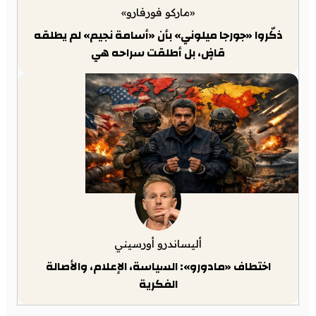
«ماركو فورفارو»
ذكّروا «جورجا ميلوني» بأن «أسامة نجيم» لم يطلقه
قاضٍ، بل أطلقت سراحه هي
أليساندرو أورسيني
اختطاف «مادورو»: السياسة، الإعلام، والأصالة
الفكرية