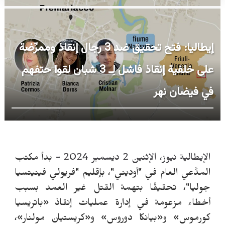
إيطاليا: فتح تحقيق ضد 3 رجال إنقاذ وممرِّضة
على خلفية إنقاذ فاشل لِـ 3 شبان لقوا حتفهم
في فيضان نهر
الإيطالية نيوز، الإثنين 2 ديسمبر 2024 -
بدأ مكتب
المدَّعي العام في "أوديني"، بإقليم "فريولي فينيتسيا
جوليا"، تحقيقًا بتهمة القتل غير العمد بسبب
أخطاء مزعومة في إدارة عمليات إنقاذ «باتريسيا
كورموس» و«بيانكا دوروس» و«كريستيان مولنار»،