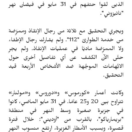
الذين لقوا حتفهم في 31 مايو في فيضان نهر
"ناتيزوني".
ويجري التحقيق مع ثلاثة من رجال الإنقاذ وممرِّضة
من خدمة الطوارئ "112". ولم يشارك رجال الإطفاء
ولا الممرِّضة ماديًا في عمليات الإنقاذ. ولم يجرِ
حتَّى الآن الكشف عن أي تفاصيل أخرى حول
الاتِّهامات الموجَّهة ضد الأشخاص الأربعة قيد
التحقيق.
وكانت أعمار «كورموس» و«دوروس» و«مولنار»
تتراوح بين 20 و25 عامًا. في 31 مايو الماضي، كانوا
في جزيرة صغيرة وسط النهر في منطقة
"بريمارياكو"، بالقرب من "أوديني": خلال فترة
قصيرة، وبسبب الأمطار الغزيرة، ارتفع منسوب النهر