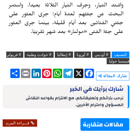
واشتد التيار، وجرف التيار الثلاثة بعيدا. واستمر
البحث عن جثثهم لعدة أيام: جرى العثور على
جثتي الفتاتين بعد أيام قليلة، بينما جرى العثور
على جثة الفتى «مولنار» بعد شهر تقريبًا.
التصنيف
# أوديني
# أوروبا
# إيطاليا
# حوادث وطنية
# فريولي
فينيسيا جوليا
S
P
L
P
W
T
X
F
h
r
i
i
h
e
a
شارك المقالة
a
i
n
n
a
l
c
r
n
k
t
t
e
e
شارك برأيك في الخبر
e
t
e
e
s
g
b
d
r
A
r
o
نرحب بآرائكم وتعليقاتكم، مع الالتزام بقواعد النقاش
I
e
p
a
o
المسؤول واحترام الآخرين.
n
s
p
m
k
t
مقالات متقاربة
قـــراءة المزيد