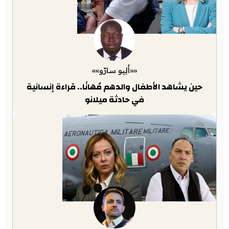
««أَلِيو سارّو»»
حين يشاهد الأطفال والدهم مُهانًا.. قراءة إنسانية
في حادثة ميلانو