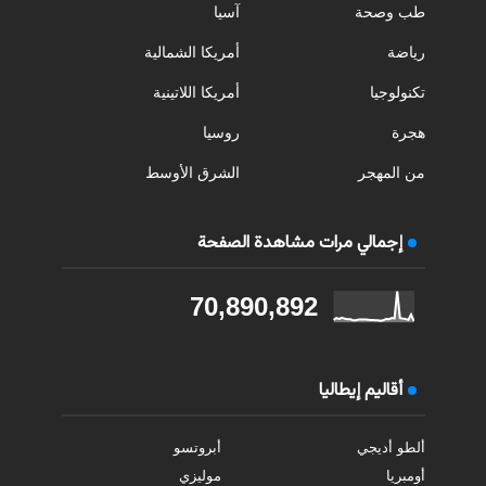
طب وصحة
آسيا
رياضة
أمريكا الشمالية
تكنولوجيا
أمريكا اللاتينية
هجرة
روسيا
من المهجر
الشرق الأوسط
إجمالي مرات مشاهدة الصفحة
70,890,892
أقاليم إيطاليا
ألطو أديجي
أبروتسو
أومبريا
موليزي