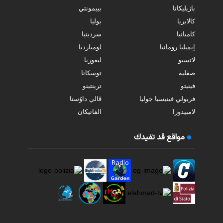
بازيليكاتا
بييمونتي
كالابريا
بوليا
كامبانيا
سردينيا
إيميليا رومانيا
لومبارديا
لاتسيو
ليغوريا
صقلية
توسكانا
فينيتو
ترينتينو
فريولي فينيسيا جوليا
ڤالي داوُستا
لامبيدوزا
الفاتيكان
مواقع قد تفيدك