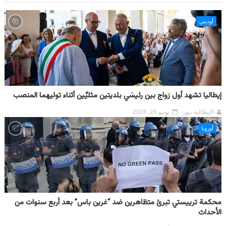
أوديني
إيطاليا تشهد أول زواج بين رئيسَي بلديتين مثليَّين أثناء توليهما المنصب
الإيطالية نيوز
يونيو 28, 2026
أوروبا
محكمة ترييستي تبرئ متظاهرين ضد “غرين باس” بعد أربع سنوات من
الأحداث