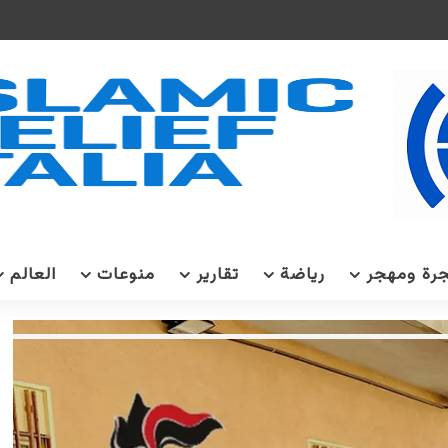
رة ومهجر
رياضة
تقارير
منوعات
العالم