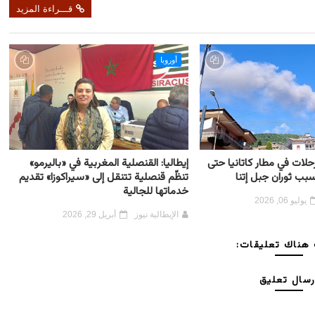
قـــراءة المزيد
أوروبا
حلات في مطار كاتانيا حتى
إيطاليا: القنصلية المغربية في «باليرمو»
تنظّم قنصلية تتنقل إلى «سيراكوزا» تقديم
خدماتها للجالية
يوليو 06, 2026
الإيطالية نيوز
أبريل 29, 2026
هناك تعليقات:
رسال تعليق