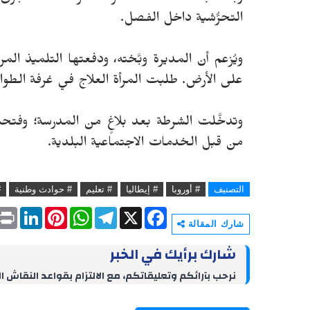
التحرُّشية داخل الفصل.
ويُزعم أن المديرة وبَّخته، ودفعتها التلميذ 
على الأرض. طلبت المرأة العلاج في غرفة الطو
وتدخَّلت الشرطة بعد بلاغٍ من المدرسة؛ وفتحت
من قبل الخدمات الاجتماعية البلدية.
التصنيف
# أوروبا
# إيطاليا
# تعليم
# حوادث وطنية
#
P
L
P
W
T
X
F
r
i
i
h
e
a
شارك المقالة
i
n
n
a
l
c
n
k
t
t
e
e
شارك برأيك في الخبر
t
e
e
s
g
b
d
r
A
r
o
نرحب بآرائكم وتعليقاتكم، مع الالتزام بقواعد النقاش ا
I
e
p
a
o
n
s
p
m
k
t