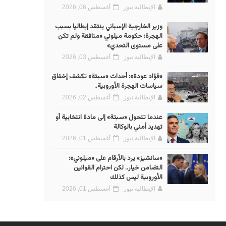
الإيطالية نيوز
أغسطس 06, 2026
وزير الخارجية الإسباني ينتقد إيطاليا بسبب
الهجرة: حكومة ميلوني «منافقة ولم تكن
على مستوى التحدي»
الإيطالية نيوز
أغسطس 03, 2026
«فؤاد عودة»: أحداث «سبتة» تكشف إخفاق
سياسات الهجرة الأوروبية..
الإيطالية نيوز
أغسطس 02, 2026
عندما تتحول «سبتة» إلى مادة انتخابية أو
تهديد أمني بالوكالة
الإيطالية نيوز
أغسطس 01, 2026
«سانشيز» يرد بالأرقام على «ميلوني»:
التضامن خيار.. لكن احترام القوانين
الأوروبية ليس كذلك
الإيطالية نيوز
أغسطس 01, 2026