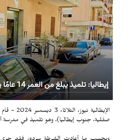
إيطاليا: تلميذ يبلغ من العمر 14 عامًا يهاجم مديرة مدرسة في "سيراكوزا"
صقلية، جنوب إيطاليا)، وهو تلميذ في مدرسة أ
وبحسب ما أعادت الشرطة سرده، فقد جرى است