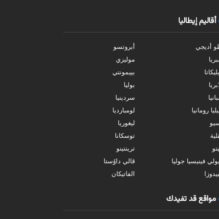
أقاليم إيطاليا
و أديجي
أبروتسو
بريا
موليزي
ليكاتا
بييمونتي
بريا
بوليا
انيا
سردينيا
ليا رومانيا
لومبارديا
سيو
ليغوريا
ية
توسكانا
تو
ترينتينو
ولي فينيسيا جوليا
ڤالي داوُستا
يدوزا
الفاتيكان
مواقع قد تفيدك