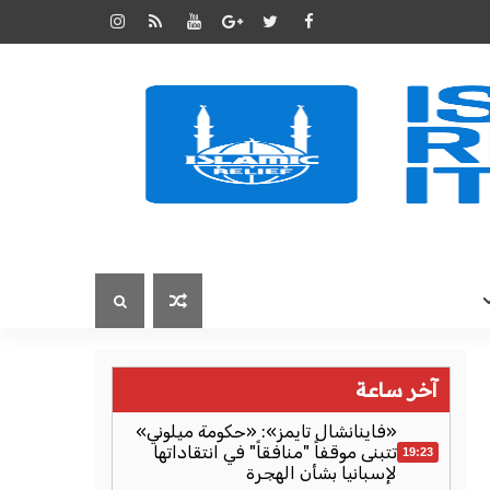
آخر ساعة
«فاينانشال تايمز»: «حكومة ميلوني»
تتبنى موقفاً "منافقاً" في انتقاداتها
19:23
لإسبانيا بشأن الهجرة