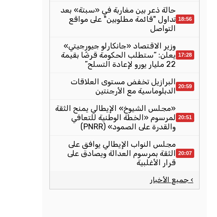
حالة ذعر بين مغاربة في «سبتة» بعد
تداول "قائمة مطلوبين" على مواقع
18:56
التواصل
وزير الاقتصاد «جانكارلو جيورجيتي»
يعلن: “ستطلب الحكومة قرضًا بقيمة
17:28
22 مليار يورو لإعادة التسلح”
البرازيل تخفض مستوى العلاقات
20:59
الدبلوماسية مع الأرجنتين
«مجلس الشيوخ» الإيطالي يمنح الثقة
لمرسوم «الخطة الوطنية للتعافي
20:51
والقدرة على الصمود» (PNRR)
مجلس النواب الإيطالي يوافق على
الثقة بمرسوم العدالة ويصادق على
20:07
قرار الأغلبية
› جميع الأخبار