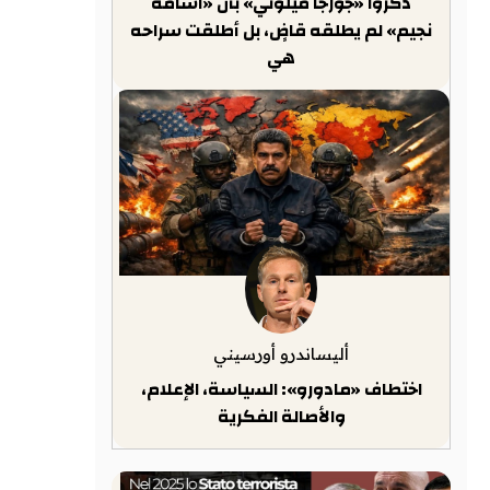
ذكّروا «جورجا ميلوني» بأن «أسامة
نجيم» لم يطلقه قاضٍ، بل أطلقت سراحه
هي
أليساندرو أورسيني
اختطاف «مادورو»: السياسة، الإعلام،
والأصالة الفكرية