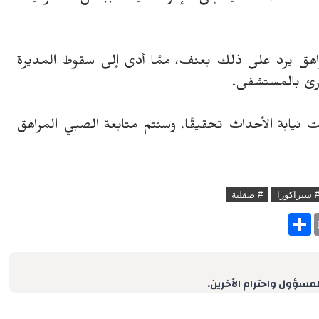
المراهق يرد على ذلك بعنف، ممَّا أدى إلى سقوط المديرة
ارئ بالمستشفى.
 نيابة الأحداث تحقيقًا. وستتم متابعة الصبي المراهق
 سيراكوزا
# صقلية
S
h
a
r
e
لمسؤول واحترام الآخرين.