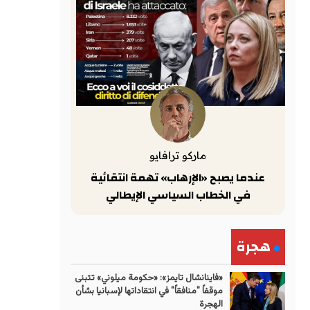
ماركو ترافايو
عندما يصبح «الإرهاب» تهمة انتقائية
في الخطاب السياسي الإيطالي
هجرة
«فاينانشال تايمز»: «حكومة ميلوني» تتبنى
موقفاً "منافقاً" في انتقاداتها لإسبانيا بشأن
الهجرة