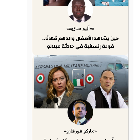
««أَلِيو سارّو»»
حين يشاهد الأطفال والدهم مُهانًا..
قراءة إنسانية في حادثة ميلانو
«ماركو فورفارو»