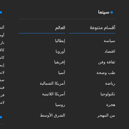
سينما
أقسام متنوعة
العالم
ألط
أوم
سياسة
إيطاليا
بازي
كالا
اقتصاد
أوروبا
كامب
ثقافة وفن
إفريقيا
إيمي
طب وصحة
آسيا
لات
صقل
رياضة
أمريكا الشمالية
فيني
تكنولوجيا
أمريكا اللاتينية
فري
لامب
هجرة
روسيا
من المهجر
الشرق الأوسط