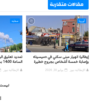
مقالات متقاربة
أوروبا
صقلية
إيطاليا: انهيار مبنى سكني في «ميسينا»
تمديد تعليق الر
وإصابة خمسة أشخاص بجروح خطيرة
الساعة 14:00 بسبب ثوران جبل إتنا
الإيطالية نيوز
يوليو 30, 2026
الإيطالية نيوز
ليست 
إ