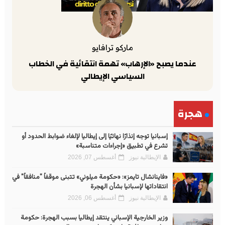
ماركو ترافايو
عندما يصبح «الإرهاب» تهمة انتقائية في الخطاب
السياسي الإيطالي
هجرة
إسبانيا توجه إنذارًا نهائيًا إلى إيطاليا لإلغاء ضوابط الحدود أو
تشرع في تطبيق «إجراءات متناسبة»
الإيطالية نيوز
أغسطس 07, 2026
«فاينانشال تايمز»: «حكومة ميلوني» تتبنى موقفاً "منافقاً" في
انتقاداتها لإسبانيا بشأن الهجرة
الإيطالية نيوز
أغسطس 06, 2026
وزير الخارجية الإسباني ينتقد إيطاليا بسبب الهجرة: حكومة