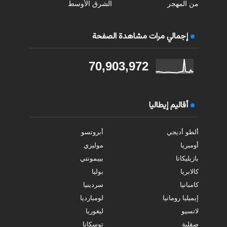
من المهجر
الشرق الأوسط
إجمالي مرات مشاهدة الصفحة
70,903,972
أقاليم إيطاليا
ألطو أديجي
أبروتسو
أومبريا
موليزي
بازيليكاتا
بييمونتي
كالابريا
بوليا
كامبانيا
سردينيا
إيميليا رومانيا
لومبارديا
لاتسيو
ليغوريا
صقلية
توسكانا