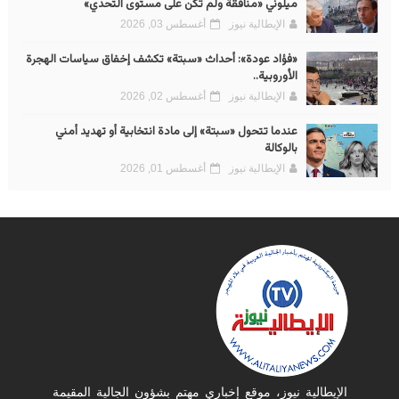
ميلوني «منافقة ولم تكن على مستوى التحدي»
الإيطالية نيوز
أغسطس 03, 2026
«فؤاد عودة»: أحداث «سبتة» تكشف إخفاق سياسات الهجرة
الأوروبية..
الإيطالية نيوز
أغسطس 02, 2026
عندما تتحول «سبتة» إلى مادة انتخابية أو تهديد أمني
بالوكالة
الإيطالية نيوز
أغسطس 01, 2026
الإيطالية نيوز، موقع إخباري مهتم بشؤون الجالية المقيمة