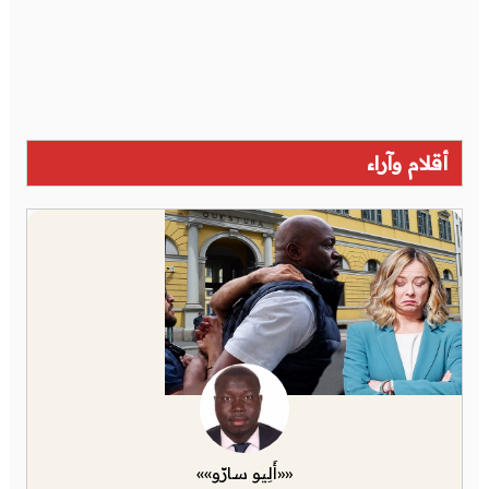
أقلام وآراء
««أَلِيو سارّو»»