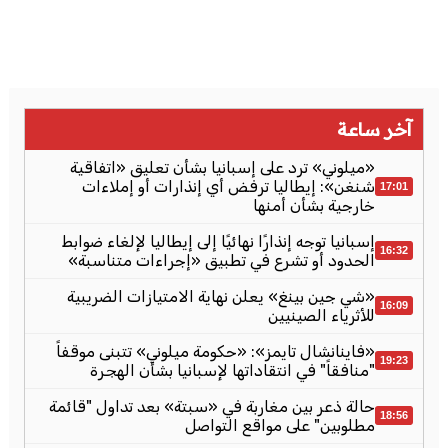
آخر ساعة
«ميلوني» ترد على إسبانيا بشأن تعليق «اتفاقية
شنغن»: إيطاليا ترفض أي إنذارات أو إملاءات
17:01
خارجية بشأن أمنها
إسبانيا توجه إنذارًا نهائيًا إلى إيطاليا لإلغاء ضوابط
16:32
الحدود أو تشرع في تطبيق «إجراءات متناسبة»
«شي جين بينغ» يعلن نهاية الامتيازات الضريبية
16:09
للأثرياء الصينيين
«فاينانشال تايمز»: «حكومة ميلوني» تتبنى موقفاً
19:23
"منافقاً" في انتقاداتها لإسبانيا بشأن الهجرة
حالة ذعر بين مغاربة في «سبتة» بعد تداول "قائمة
18:56
مطلوبين" على مواقع التواصل