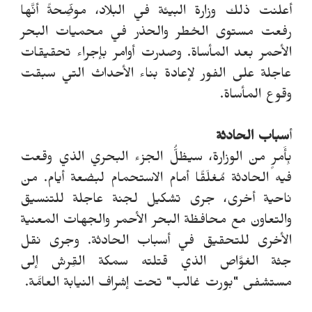
أعلنت ذلك وزارة البيئة في البلاد، موضِّحةً أنَّها
رفعت مستوى الخطر والحذر في محميات البحر
الأحمر بعد المأساة. وصدرت أوامر بإجراء تحقيقات
عاجلة على الفور لإعادة بناء الأحداث التي سبقت
وقوع المأساة.
أ
سباب الحادثة
بِأَمرٍ من الوزارة، سيظلُّ الجزء البحري الذي وقعت
فيه الحادثة مُغلَقًا أمام الاستحمام لبضعة أيام. من
ناحية أخرى، جرى تشكيل لجنة عاجلة للتنسيق
والتعاون مع محافظة البحر الأحمر والجهات المعنية
الأخرى للتحقيق في أسباب الحادثة. وجرى نقل
جثة الغوَّاص الذي قتلته سمكة القِرش إلى
مستشفى "بورت غالب" تحت إشراف النيابة العامَّة.