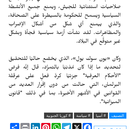
صلاحيات استثنائية للجيش، ويمنع جميع الأنشطة
السياسية ويسمح للحكومة بالسيطرة على الصحافة،
والذي ييمنع أي شكل من أشكال الإضراب
والمظاهرات.
لقد نشأت أزمة سياسية فجأة وبشكل
غير متوقَّع في البلاد.
وكان «يون سوك يول»، الذي يخضع حاليًا للتحقيق
لتحديد ما إذا كان مُذنِبًا بالتمرُّد، قال إنَّه فرض
"الأحكام العرفية" جزئيًا كردِّ فعلٍ على عرقلة
البرلمان، التي حالت من دون إقرار العديد من
القوانين في الأشهر الأخيرة، بما في ذلك "قانون
الميزانية".
التصنيف
# آسيا
# سياسة
# كوريا الجنوبية
S
P
L
P
W
T
X
F