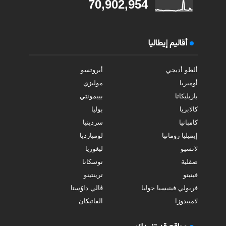
70,902,954
أقاليم إيطاليا
ألطو أديجي
أبروتسو
أومبريا
موليزي
بازيليكاتا
بييمونتي
كالابريا
بوليا
كامبانيا
سردينيا
إيميليا رومانيا
لومبارديا
لاتسيو
ليغوريا
صقلية
توسكانا
فينيتو
ترينتينو
فريولي فينيسيا جوليا
ڤالي داوُستا
لامبيدوزا
الفاتيكان