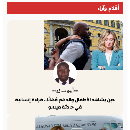
أقلام وآراء
««أَلِيو سارّو»»
حين يشاهد الأطفال والدهم مُهانًا.. قراءة إنسانية
في حادثة ميلانو