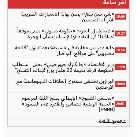
آخر ساعة
«شي جين بينغ» يعلن نهاية الامتيازات الضريبية
16:09
للأثرياء الصينيين
«فاينانشال تايمز»: «حكومة ميلوني» تتبنى موقفاً
19:23
"منافقاً" في انتقاداتها لإسبانيا بشأن الهجرة
حالة ذعر بين مغاربة في «سبتة» بعد تداول "قائمة
18:56
مطلوبين" على مواقع التواصل
وزير الاقتصاد «جانكارلو جيورجيتي» يعلن: “ستطلب
17:28
الحكومة قرضًا بقيمة 22 مليار يورو لإعادة التسلح”
البرازيل تخفض مستوى العلاقات الدبلوماسية مع
20:59
الأرجنتين
«مجلس الشيوخ» الإيطالي يمنح الثقة لمرسوم
«الخطة الوطنية للتعافي والقدرة على الصمود»
20:51
(PNRR)
› جميع الأخبار