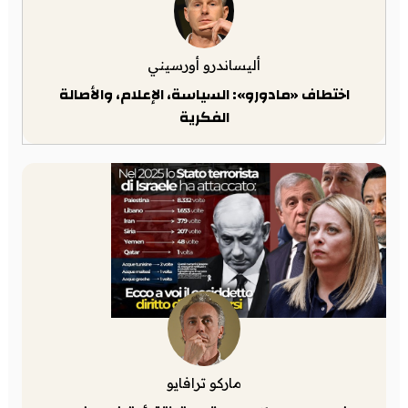
أليساندرو أورسيني
اختطاف «مادورو»: السياسة، الإعلام، والأصالة
الفكرية
ماركو ترافايو