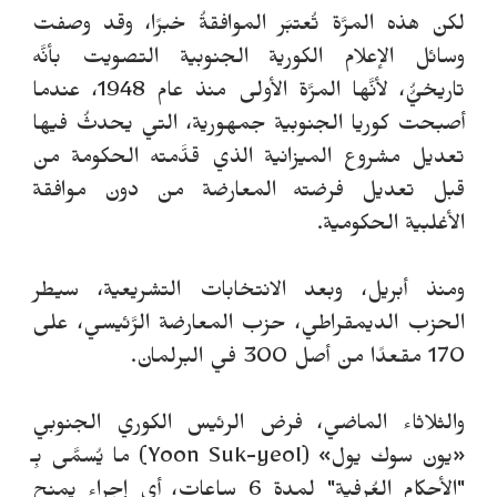
لكن هذه المرَّة تُعتبَر الموافقةُ خبرًا، وقد وصفت
وسائل الإعلام الكورية الجنوبية التصويت بأنَّه
تاريخيُُ، لأنَّها المرَّة الأولى منذ عام 1948، عندما
أصبحت كوريا الجنوبية جمهورية، التي يحدثُ فيها
تعديل مشروع الميزانية الذي قدَّمته الحكومة من
قبل تعديل فرضته المعارضة من دون موافقة
الأغلبية الحكومية.
ومنذ أبريل، وبعد الانتخابات التشريعية، سيطر
الحزب الديمقراطي، حزب المعارضة الرَّئيسي، على
170 مقعدًا من أصل 300 في البرلمان.
والثلاثاء الماضي، فرض الرئيس الكوري الجنوبي
«يون سوك يول» (
Yoon Suk-yeol
) ما يُسمَّى بِـ
"الأحكام العُرفية" لمدة 6 ساعات، أي إجراء يمنح