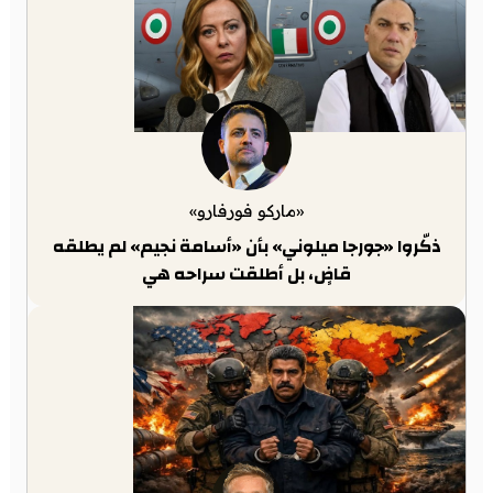
«ماركو فورفارو»
ذكّروا «جورجا ميلوني» بأن «أسامة نجيم» لم يطلقه
قاضٍ، بل أطلقت سراحه هي