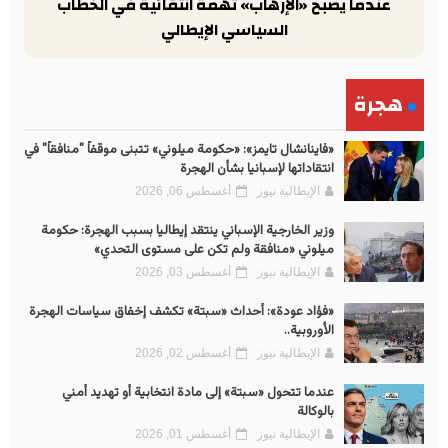
عندما يصبح «الإرهاب» تهمة انتقائية في الخطاب
السياسي الإيطالي
هجرة
«فاينانشال تايمز»: «حكومة ميلوني» تتبنى موقفاً "منافقاً" في
انتقاداتها لإسبانيا بشأن الهجرة
الإيطالية نيوز
أغسطس 06, 2026
وزير الخارجية الإسباني ينتقد إيطاليا بسبب الهجرة: حكومة
ميلوني «منافقة ولم تكن على مستوى التحدي»
الإيطالية نيوز
أغسطس 03, 2026
«فؤاد عودة»: أحداث «سبتة» تكشف إخفاق سياسات الهجرة
الأوروبية..
الإيطالية نيوز
أغسطس 02, 2026
عندما تتحول «سبتة» إلى مادة انتخابية أو تهديد أمني
بالوكالة
الإيطالية نيوز
أغسطس 01, 2026