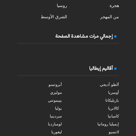
هجرة
روسيا
من المهجر
الشرق الأوسط
إجمالي مرات مشاهدة الصفحة
أقاليم إيطاليا
ألطو أديجي
أبروتسو
أومبريا
موليزي
بازيليكاتا
بييمونتي
كالابريا
بوليا
كامبانيا
سردينيا
إيميليا رومانيا
لومبارديا
لاتسيو
ليغوريا