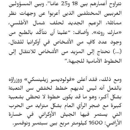
تتراوح أعمارهم بين 18 و25 عامًا”.
وبين المسؤولين
الغربيين المختلفين الذين أعربوا عن وجهات نظر
مماثلة، الزعيم الجديد لحلف شمال الأطلسي،
«مارك روته». وأضاف: “علينا أن نتأكَّد بالطبع من
وجود عدد كافٍ من الأشخاص في أوكرانيا للقتال.
(...) نحتاج إلى المزيد من الأشخاص للانتقال إلى
الخطوط الأمامية للجبهة.”
ومع ذلك، فقد أعلن «فولوديمير زيلينسكي» ووزراؤه
بالفعل أنه ليس لديهم خطط لخفض سن التعبئة
بشكل أكبر، وهو ما قد يكون خطوة لا تحظى بشعبية
كبيرة مع ضجر الرأي العام بشكل متزايد من الحرب
التي يستمر فيها الجيش الأوكراني في خسارة
الأراضي: 1600 كيلومتر مربع بين سبتمبر ونوفمبر.