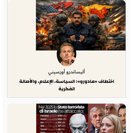
أليساندرو أورسيني
اختطاف «مادورو»: السياسة، الإعلام، والأصالة
الفكرية