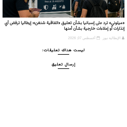
«ميلوني» ترد على إسبانيا بشأن تعليق «اتفاقية شنغن»: إيطاليا ترفض أي
إنذارات أو إملاءات خارجية بشأن أمنها
الإيطالية نيوز
أغسطس 07, 2026
ليست هناك تعليقات:
إرسال تعليق