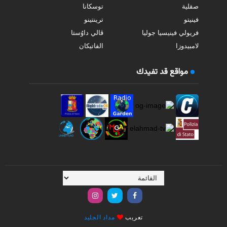
صقلية
توسكانا
فينيتو
ترينتينو
فريولي فينيسيا جوليا
ڤالي داوُستا
لامبيدوزا
الفاتيكان
مواقع قد تفيدك
تعريب
مداد الجليد