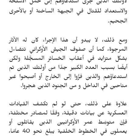
لأولئك الذين جرى استدعاؤهم إلى حمل الأسلحة
والاستعداد للقتال في الجبهة الساخنة أو بالأحرى
الجحيم.
ومع ذلك، لا يبدو أن هذا الإجراء كان له الآثار
المرجوة، كما أن صفوف الجيش الأوكراني تتضاءل
بشكل متزايد في أعقاب الخسائر المسجَّلة ولكن
أيضًا بسبب العدد الكبير جدًا من أولئك الذين تم
استدعاؤهم والذين فرُّوا إلى الخارج أو أصبحوا غير
متاحين في الداخل و من الجنود الذين هجروا.
علاوة على ذلك، حتى لو لم تكشف القيادات
العسكرية عن بيانات دقيقة، وفقًا لمصادر مختلفة،
فإنَّ متوسِّط ​​عمر الأوكرانيين الذين يقاتلون أو
يعملون في الخطوط الخلفية يبلغ نحو 40 عامًا،