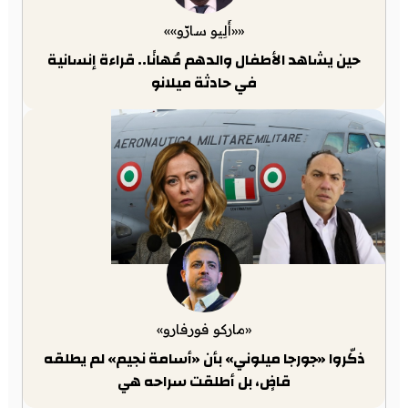
««أَلِيو سارّو»»
حين يشاهد الأطفال والدهم مُهانًا.. قراءة إنسانية
في حادثة ميلانو
«ماركو فورفارو»
ذكّروا «جورجا ميلوني» بأن «أسامة نجيم» لم يطلقه
قاضٍ، بل أطلقت سراحه هي