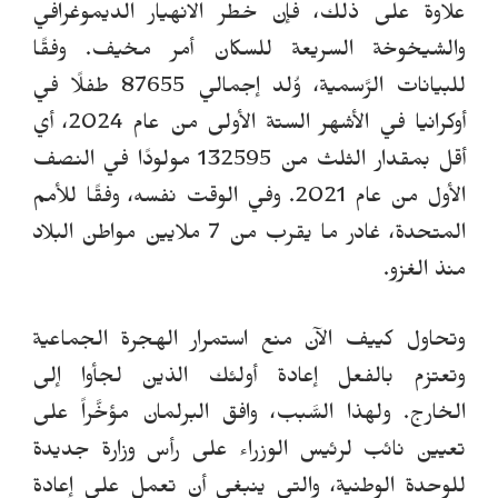
علاوة على ذلك، فإن خطر الانهيار الديموغرافي
والشيخوخة السريعة للسكان أمر مخيف.
وفقًا
للبيانات الرَّسمية، وُلد إجمالي 87655 طفلًا في
أوكرانيا في الأشهر الستة الأولى من عام 2024، أي
أقل بمقدار الثلث من 132595 مولودًا في النصف
الأول من عام 2021.
وفي الوقت نفسه، وفقًا للأمم
المتحدة، غادر ما يقرب من 7 ملايين مواطن البلاد
منذ الغزو.
وتحاول كييف الآن منع استمرار الهجرة الجماعية
وتعتزم بالفعل إعادة أولئك الذين لجأوا إلى
الخارج.
ولهذا السَّبب، وافق البرلمان مؤخَّراً على
تعيين نائب لرئيس الوزراء على رأس وزارة جديدة
للوحدة الوطنية، والتي ينبغي أن تعمل على إعادة