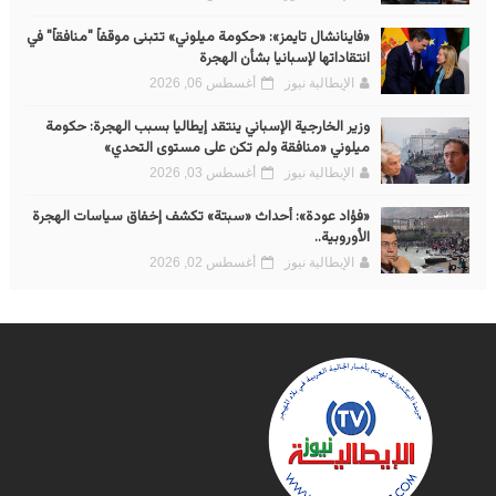
«فاينانشال تايمز»: «حكومة ميلوني» تتبنى موقفاً "منافقاً" في
انتقاداتها لإسبانيا بشأن الهجرة
الإيطالية نيوز
أغسطس 06, 2026
وزير الخارجية الإسباني ينتقد إيطاليا بسبب الهجرة: حكومة
ميلوني «منافقة ولم تكن على مستوى التحدي»
الإيطالية نيوز
أغسطس 03, 2026
«فؤاد عودة»: أحداث «سبتة» تكشف إخفاق سياسات الهجرة
الأوروبية..
الإيطالية نيوز
أغسطس 02, 2026