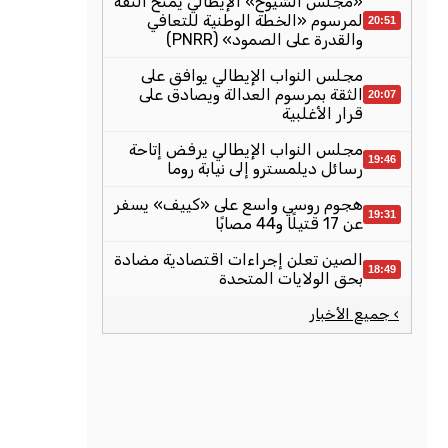
«مجلس الشيوخ» الإيطالي يمنح الثقة
لمرسوم «الخطة الوطنية للتعافي
20:51
والقدرة على الصمود» (PNRR)
مجلس النواب الإيطالي يوافق على
الثقة بمرسوم العدالة ويصادق على
20:07
قرار الأغلبية
مجلس النواب الإيطالي يرفض إتاحة
19:46
رسائل ديلمسترو إلى نيابة روما
هجوم روسي واسع على «كييف» يسفر
19:31
عن 17 قتيلًا و44 مصابًا
الصين تعلن إجراءات اقتصادية مضادة
18:49
بحق الولايات المتحدة
› جميع الأخبار