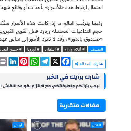
احتمال ارتباط هذه «الأسرار» بأحداث أو وقائع شهدت
وفيما يترقَّب العالم ما إذا كانت هذه الأسرار ستُك
حجم التداعيات المحتملة وردود فعل القوى الكبرى.
«صندوق باندورا»، وقد لا تعود الأمور إلى سابق عهد
التصنيف
# أقلام وآراء
# البلقان
# أوروبا
# حسن أمحا
P
L
P
W
T
X
F
r
i
i
h
e
a
شارك المقالة
i
n
n
a
l
c
n
k
t
t
e
e
شارك برأيك في الخبر
t
e
e
s
g
b
d
r
A
r
o
نرحب بآرائكم وتعليقاتكم، مع الالتزام بقواعد النقاش ا
I
e
p
a
o
n
s
p
m
k
t
مقالات متقاربة
البلقان
أوربان