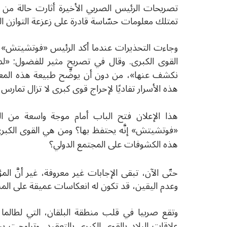
تصريحات الرئيس الصربي الأخيرة أثارت حالة من الارت
تمتلك معلومات حسّاسة قادرة على زعزعة التوازن ا
وجاءت التحذيرات عندما أكد الرئيس «فوتشيتش» 
القوى الكبرى. وقال في تصريح مثير للفضول: «لد
نكشف عنها»، من دون أن يوضِّح طبيعة هذه المعل
هذه الأسرار تفاديًا لإحراج قوى كبرى لا تزال تمارس
هذا الإعلان فتح الباب أمام موجة واسعة من الت
«فوتشيتش» إنَّه يحتفظ بها؟ ومن هي القوى الكبرى 
هذه الكشوفات على المجتمع الدولي؟
حتّى الآن، تبقى الإجابات غير معروفة، غير أنَّ الم
وعدم اليقين، قد تكون له انعكاسات عميقة على الم
وتقع صربيا في قلب منطقة البلقان، التي لطالما كا
علاقات البلاد بالقوى الكبرى بالتعقيد، وتراوحت بي