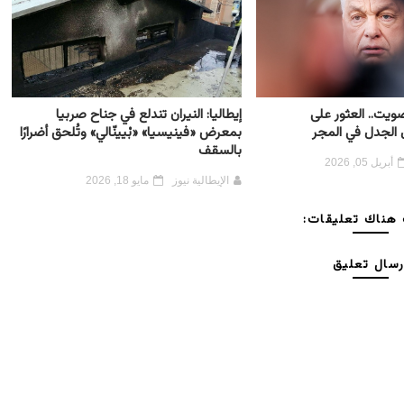
صويت.. العثور على
إيطاليا: النيران تندلع في جناح صربيا
الجدل في المجر
بمعرض «فينيسيا» «بْيينّالي» وتُلحق أضرارًا
بالسقف
أبريل 05, 2026
الإيطالية نيوز
مايو 18, 2026
هناك تعليقات:
رسال تعليق