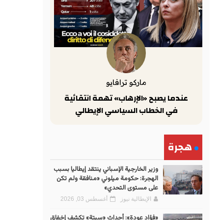
ماركو ترافايو
عندما يصبح «الإرهاب» تهمة انتقائية
في الخطاب السياسي الإيطالي
هجرة
وزير الخارجية الإسباني ينتقد إيطاليا بسبب
الهجرة: حكومة ميلوني «منافقة ولم تكن
على مستوى التحدي»
الإيطالية نيوز
أغسطس 03, 2026
«فؤاد عودة»: أحداث «سبتة» تكشف إخفاق