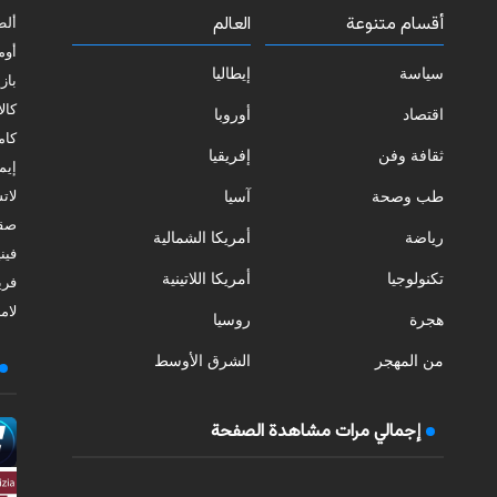
أقسام متنوعة
العالم
ألط
أوم
سياسة
إيطاليا
بازي
كالا
اقتصاد
أوروبا
كامب
ثقافة وفن
إفريقيا
إيمي
طب وصحة
آسيا
لات
صقل
رياضة
أمريكا الشمالية
فيني
تكنولوجيا
أمريكا اللاتينية
فري
لامب
هجرة
روسيا
من المهجر
الشرق الأوسط
إجمالي مرات مشاهدة الصفحة