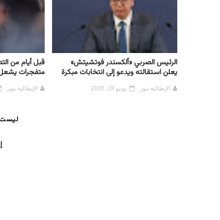
الرئيس الصربي «ألكسندر فوتشيتش»
قبل أيام من الت
يعلن استقالته ويدعو إلى انتخابات مبكرة
متفجرات يشعل 
الإيطالية نيوز
يونيو 28, 2026
الإيطالية نيوز
ليست 
إ