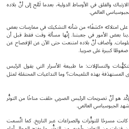
باك والقلق في الأوساط الدولية، بعدما لَمَّح إلى أنَّ بلاده
لجيوسياسي العالمي.
على امتلاكه «كشفًا» من شأنه التشكيك في ممارسات بعض
ينا بعض الأمور في جعبتنا. إنَّها مسألة وقت فقط قبل أن
ومات. وأضاف أنَّ بلاده امتنعت حتى الآن عن الإفصاح عن
 ضغوطًا كبيرة على صربيا.
كهُّنات والتساؤلات: ما طبيعة الأسرار التي يقول الرئيس
المستهدَفة بهذه التلميحات؟ وما التداعيات المحتمَلة لمثل
ؤكَّد هو أنَّ تصريحات الرئيس الصربي خلقت مناخًا من التوتُّر
شهد الجيوسياسي العالمي.
نت مسرحًا للتوتُّرات والصراعات عبر التاريخ. كما اتَّسمت
ن فترات من التعاون وأخرى من التوتُّر، ما يفتح المجال أمام