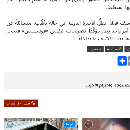
ها المنطقة.
شَف فعلاً، تظلُّ الأسرة الدولية في حالة تأهُّب، متسائلةً عن
 أمر واحد يبدو مؤكَّدًا: تصريحات الرئيس «فوتشيتش» فتحت
ها بعد انكشاف ما بداخله.
ش
# سياسة
# صربيا
S
h
a
r
e
لمسؤول واحترام الآخرين.
قـــراءة المزيد
أوروبا