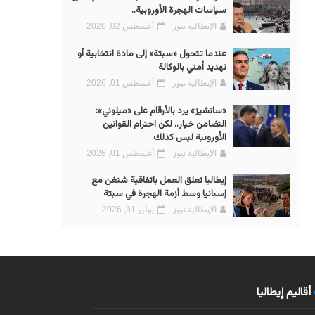
سياسات الهجرة الأوروبية..
الإيطالية نيوز
أغسطس 02, 2026
عندما تتحول «سبتة» إلى مادة انتخابية أو
تهديد أمني بالوكالة
الإيطالية نيوز
أغسطس 01, 2026
«سانشيز» يرد بالأرقام على «ميلوني»:
التضامن خيار.. لكن احترام القوانين
الأوروبية ليس كذلك
الإيطالية نيوز
أغسطس 01, 2026
إيطاليا تعلق العمل باتفاقية شنغن مع
إسبانيا وسط أزمة الهجرة في سبتة
الإيطالية نيوز
يوليو 31, 2026
أقاليم إيطاليا