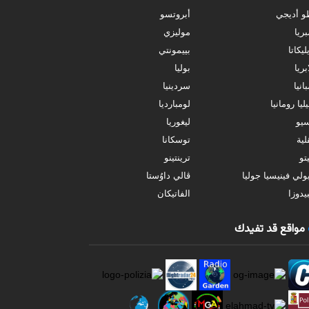
و أديجي
أبروتسو
بريا
موليزي
ليكاتا
بييمونتي
بريا
بوليا
انيا
سردينيا
ليا رومانيا
لومبارديا
سيو
ليغوريا
ية
توسكانا
تو
ترينتينو
ولي فينيسيا جوليا
ڤالي داوُستا
يدوزا
الفاتيكان
مواقع قد تفيدك