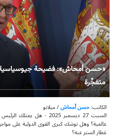
«حسن أمحاش»: فضيحة جيوسياسية عا
متفجِّرة
الكاتب:
حسن أمحاش
/ ميلانو
السبت 27 ديسمبر 2025 - ه
عالمية؟ وهل توشك كبرى القوى الدولية على مواجهة
غطار الستر عنه؟