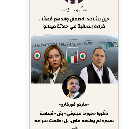
««أَلِيو سارّو»»
حين يشاهد الأطفال والدهم مُهانًا..
قراءة إنسانية في حادثة ميلانو
«ماركو فورفارو»
ذكّروا «جورجا ميلوني» بأن «أسامة
نجيم» لم يطلقه قاضٍ، بل أطلقت سراحه
هي