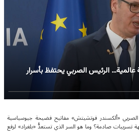
لمية… الرئيس الصربي يحتفظ بأسرار
ل يمتلك الرئيس الصربي «ألكسندر فوتشيتش» مفاتيح فضيحة جيوسياسية
 تسريبات صادمة؟ وما هو السر الذي تستعدُّ «بلغراد» لرفع