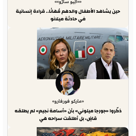
««أَلِيو سارّو»»
حين يشاهد الأطفال والدهم مُهانًا.. قراءة إنسانية
في حادثة ميلانو
«ماركو فورفارو»
ذكّروا «جورجا ميلوني» بأن «أسامة نجيم» لم يطلقه
قاضٍ، بل أطلقت سراحه هي