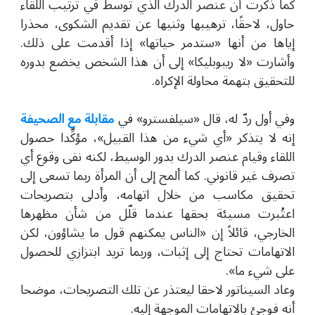
كما ذكرت أن عنصر الدرك الذي توسط في ترتيب اللقاء
حاول، لاحقًا، ترهيبها وثنيها عن تقديم الشكوى، محذرا
إياها من أنها «ستدمر حياتها» إذا أقدمت على ذلك.
وأشارت «لا ريبوبليكا» إلى أن هذا الشخص يخضع بدوره
للتحقيق بتهمة محاولة الإكراه.
وفي أول ردّ له، قال «سيلفسترو
»
في
مقابلة مع الصحيفة
إنه لا يتذكر «أي شيء من هذا القبيل»، مؤكِّدا حصول
اللقاء وقيام عنصر الدرك بدور الوسيط، لكنه نفى وقوع أي
تصرف غير قانوني. كما ألمح إلى أن المرأة ربما تسعى إلى
تحقيق مكاسب من خلال اتهامه، وأدلى بتصريحات
اعتُبرت مسيئة بحقها عندما قلّل من شأن مظهرها
الخارجي، قائلاً إن «الناس يمكنهم قول ما يشاؤون، لكن
الاتهامات تحتاج إلى إثبات، وربما تريد ابتزازي للحصول
على شيء ما».
وعاد السيناتور لاحقا ليعتذر عن تلك التصريحات، موضحا
أنه فوجئ بالاتهامات الموجهة إليه.