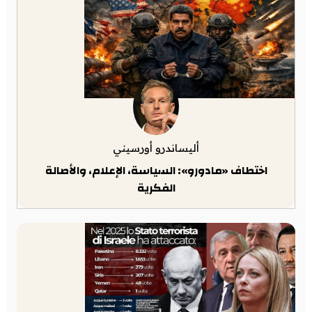
أليساندرو أورسيني
اختطاف «مادورو»: السياسة، الإعلام، والأصالة
الفكرية