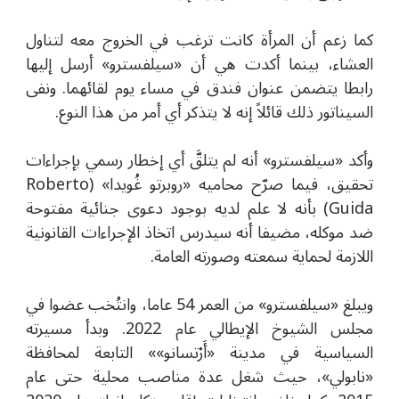
كما زعم أن المرأة كانت ترغب في الخروج معه لتناول
العشاء، بينما أكدت هي أن «سيلفسترو» أرسل إليها
رابطا يتضمن عنوان فندق في مساء يوم لقائهما. ونفى
السيناتور ذلك قائلاً إنه لا يتذكر أي أمر من هذا النوع.
وأكد
«سيلفسترو
»
أنه لم يتلقَّ أي إخطار رسمي بإجراءات
تحقيق، فيما صرّح محاميه «روبرتو غُويدا» (
Roberto
Guida)
بأنه لا علم لديه بوجود دعوى جنائية مفتوحة
ضد موكله، مضيفا أنه سيدرس اتخاذ الإجراءات القانونية
اللازمة لحماية سمعته وصورته العامة.
ويبلغ
«سيلفسترو
»
من العمر 54 عاما، وانتُخب عضوا في
مجلس الشيوخ الإيطالي عام 2022. وبدأ مسيرته
السياسية في مدينة
«أَرْتسانو»»
التابعة لمحافظة
«نابولي»
، حيث شغل عدة مناصب محلية حتى عام