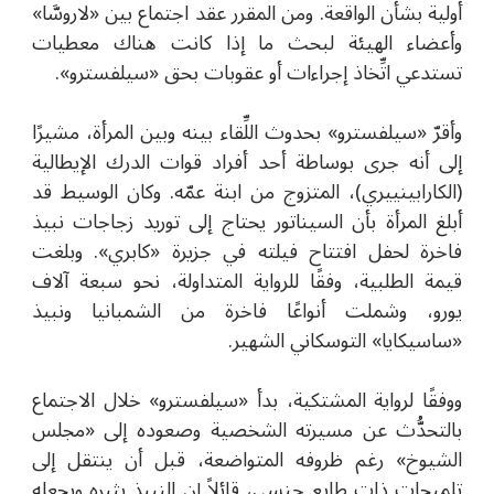
أولية بشأن الواقعة. ومن المقرر عقد اجتماع بين «لاروسَّا»
وأعضاء الهيئة لبحث ما إذا كانت هناك معطيات
تستدعي اتِّخاذ إجراءات أو عقوبات بحق «سيلفسترو».
وأقرّ «سيلفسترو» بحدوث اللِّقاء بينه وبين المرأة، مشيرًا
إلى أنه جرى بوساطة أحد أفراد قوات الدرك الإيطالية
(الكارابينييري)، المتزوج من ابنة عمّه. وكان الوسيط قد
أبلغ المرأة بأن السيناتور يحتاج إلى توريد زجاجات نبيذ
فاخرة لحفل افتتاح فيلته في جزيرة
«كابري»
. وبلغت
قيمة الطلبية، وفقًا للرواية المتداولة، نحو سبعة آلاف
يورو، وشملت أنواعًا فاخرة من الشمبانيا ونبيذ
«ساسيكايا» التوسكاني الشهير.
ووفقًا لرواية المشتكية، بدأ «سيلفسترو» خلال الاجتماع
بالتحدُّث عن مسيرته الشخصية وصعوده إلى «مجلس
الشيوخ» رغم ظروفه المتواضعة، قبل أن ينتقل إلى
تلميحات ذات طابع جنسي، قائلاً إن النبيذ يثيره ويجعله