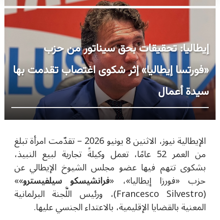
إيطاليا: تحقيقات بحق سيناتور من حزب
«فورتسا إيطاليا» إثر شكوى اغتصاب تقدمت بها
سيدة أعمال
الإيطالية نيوز، الاثنين 8 يونيو 2026 –
تقدّمت امرأة تبلغ
من العمر 52 عامًا، تعمل وكيلةً تجارية لبيع النبيذ،
بشكوى تتهم فيها عضو مجلس الشيوخ الإيطالي عن
حزب «فورزا إيطاليا»، «
فرانشيسكو سيلفيسترو
»»
(
Francesco Silvestro)
، ورئيس اللَّجنة البرلمانية
المعنية بالقضايا الإقليمية، بالاعتداء الجنسي عليها.