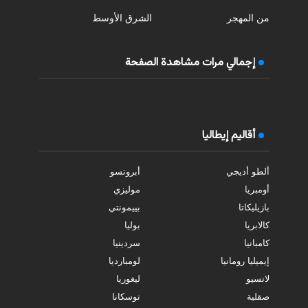
من المهجر
الشرق الأوسط
إجمالي مرات مشاهدة الصفحة
أقاليم إيطاليا
ألطو أديجي
أبروتسو
أومبريا
موليزي
بازيليكاتا
بييمونتي
كالابريا
بوليا
كامبانيا
سردينيا
إيميليا رومانيا
لومبارديا
لاتسيو
ليغوريا
صقلية
توسكانا