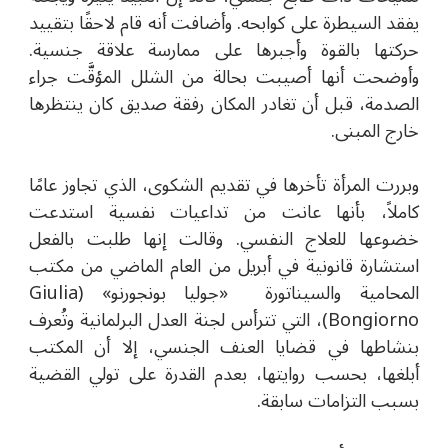
يفقد السيطرة على كوابحه. وأضافت أنه قام لاحقًا بتقييد
حركتها بالقوة وأجبرها على ممارسة علاقة جنسية.
وأوضحت أنها أصيبت بحالة من الشلل المؤقَّت جراء
الصدمة، قبل أن تغادر المكان رفقة صديق كان ينتظرها
خارج المبنى.
وبررت المرأة تأخرها في تقديم الشكوى، الذي تجاوز عامًا
كاملاً، بأنها عانت من تداعيات نفسية استدعت
خضوعها للعلاج النفسي. وقالت إنها طلبت بالفعل
استشارة قانونية في أبريل من العام الماضي من مكتب
المحامية والسيناتورة «جوليا بونجورنو» (
Giulia
Bongiorno)
، التي تترأس لجنة العدل البرلمانية وتُعرف
بنشاطها في قضايا العنف الجنسي، إلا أن المكتب
أبلغها، بحسب روايتها، بعدم القدرة على تولي القضية
بسبب التزامات سابقة.