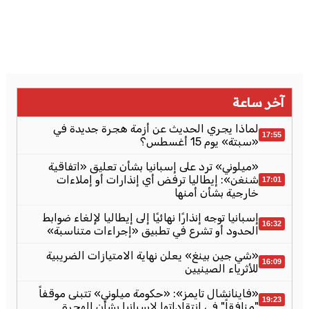
آخر ساعة
لماذا يجري الحديث عن أزمة هجرة جديدة في
17:55
«سبتة» يوم 15 أغسطس؟
«ميلوني» ترد على إسبانيا بشأن تعليق «اتفاقية
شنغن»: إيطاليا ترفض أي إنذارات أو إملاءات
17:01
خارجية بشأن أمنها
إسبانيا توجه إنذارًا نهائيًا إلى إيطاليا لإلغاء ضوابط
16:32
الحدود أو تشرع في تطبيق «إجراءات متناسبة»
«شي جين بينغ» يعلن نهاية الامتيازات الضريبية
16:09
للأثرياء الصينيين
«فاينانشال تايمز»: «حكومة ميلوني» تتبنى موقفاً
19:23
"منافقاً" في انتقاداتها لإسبانيا بشأن الهجرة