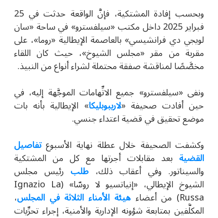
وبحسب إفادة المشتكية، فإنَّ الواقعة حدثت في 25
فبراير 2025 داخل مكتب «سيلفسترو» في ساحة «سان
لويجي دي فرانشيسي» بالعاصمة الإيطالية
«روما»
، على
مقربة من مقر «مجلس الشيوخ»، حيث كان اللقاء
مخصَّصًا لمناقشة صفقة محتملة لشراء أنواع من النبيذ.
ونفى «سيلفسترو» جميع الاتِّهامات الموجَّهة إليه، في
حين أفادت صحيفة «
لاريبوبليكا
» الإيطالية بأنه بات
موضع تحقيق في قضية اعتداء جنسي.
وكشفت الصحيفة خلال عطلة نهاية الأسبوع
تفاصيل
القضية
بعد مقابلات أجرتها مع كل من المشتكية
والسيناتور. وفي أعقاب ذلك،
طلب
رئيس مجلس
الشيوخ الإيطالي، «إنياتسيو لا روسّا» (
Ignazio La
Russa)
من أعضاء
هيئة الأمناء الثلاثة في المجلس
،
المكلَّفين بمتابعة شؤونه الإدارية والأمنية، إجراء تحرِّيات