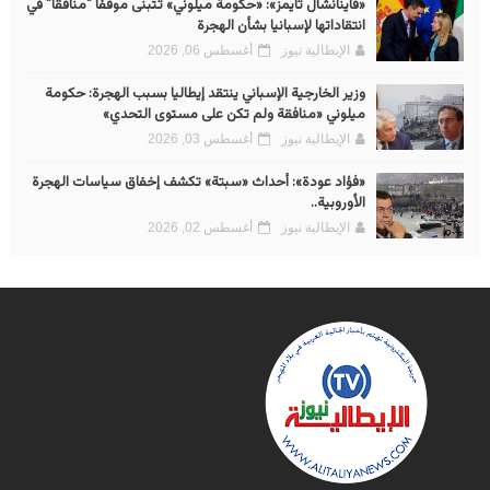
«فاينانشال تايمز»: «حكومة ميلوني» تتبنى موقفاً "منافقاً" في
انتقاداتها لإسبانيا بشأن الهجرة
الإيطالية نيوز
أغسطس 06, 2026
وزير الخارجية الإسباني ينتقد إيطاليا بسبب الهجرة: حكومة
ميلوني «منافقة ولم تكن على مستوى التحدي»
الإيطالية نيوز
أغسطس 03, 2026
«فؤاد عودة»: أحداث «سبتة» تكشف إخفاق سياسات الهجرة
الأوروبية..
الإيطالية نيوز
أغسطس 02, 2026