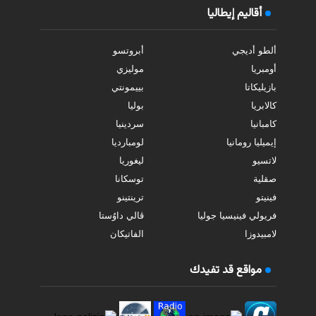
أقاليم إيطاليا
ألطو أديجي
أبروتسو
أومبريا
موليزي
بازيليكاتا
بييمونتي
كالابريا
بوليا
كامبانيا
سردينيا
إيميليا رومانيا
لومبارديا
لاتسيو
ليغوريا
صقلية
توسكانا
فينيتو
ترينتينو
فريولي فينيسيا جوليا
ڤالي داوُستا
لامبيدوزا
الفاتيكان
مواقع قد تفيدك