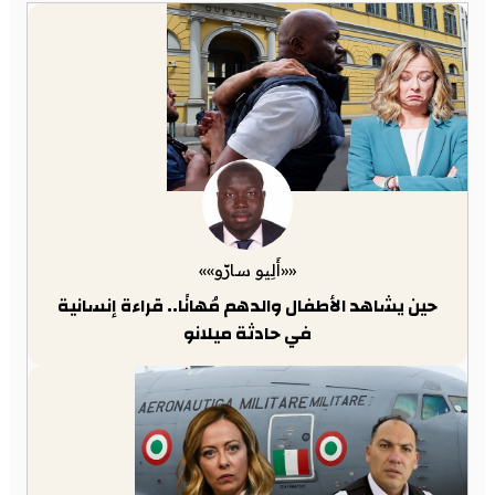
««أَلِيو سارّو»»
حين يشاهد الأطفال والدهم مُهانًا.. قراءة إنسانية
في حادثة ميلانو