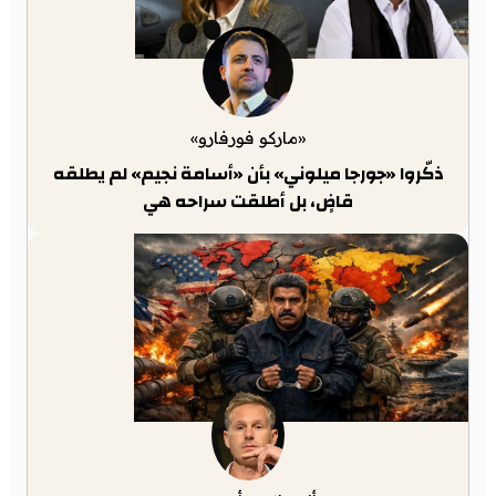
«ماركو فورفارو»
ذكّروا «جورجا ميلوني» بأن «أسامة نجيم» لم يطلقه
قاضٍ، بل أطلقت سراحه هي