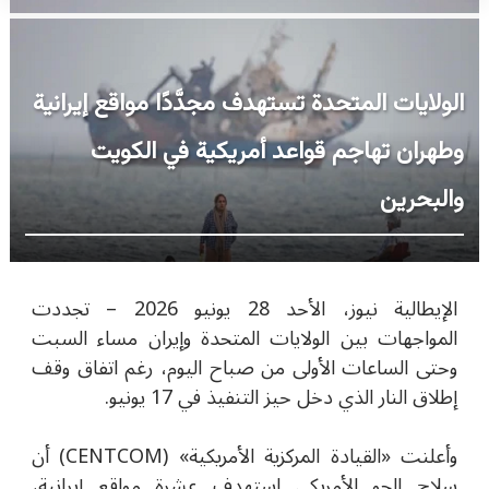
الولايات المتحدة تستهدف مجدَّدًا مواقع إيرانية
وطهران تهاجم قواعد أمريكية في الكويت
والبحرين
الإيطالية نيوز، الأحد 28 يونيو 2026 –
تجددت
المواجهات بين الولايات المتحدة وإيران مساء السبت
وحتى الساعات الأولى من صباح اليوم، رغم اتفاق وقف
إطلاق النار الذي دخل حيز التنفيذ في 17 يونيو.
وأعلنت
«
القيادة المركزية الأمريكية
»
(CENTCOM) أن
سلاح الجو الأمريكي استهدف عشرة مواقع إيرانية،