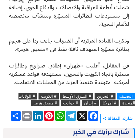
شملت أنظمة للمراقبة والاتصالات والدفاع الجوي، إضافة
إلى مستودعات للطائرات المسيّرة ومنشآت مخصصة
للألغام البحرية.
وذكرت القيادة المركزية أن الضربات جاءت ردا على هجوم
بطائرة مسيّرة استهدف ناقلة نفط في
«
مضيق هرمز
»
.
في المقابل، أعلنت
«
طهران
»
إطلاق صواريخ وطائرات
مسيّرة باتجاه الكويت والبحرين، مستهدفة قواعد عسكرية
أمريكية، متوعدة بتنفيذ المزيد من العمليات الانتقامية.
التصنيف
# البحرين
# الشرق الأوسط
# الكويت
# الولايات
المتحدة
# أمريكا
# إيران
# حوادث
# مضيق هرمز
S
P
L
P
W
T
X
F
h
r
i
i
h
e
a
شارك المقالة
a
i
n
n
a
l
c
r
n
k
t
t
e
e
شارك برأيك في الخبر
e
t
e
e
s
g
b
d
r
A
r
o