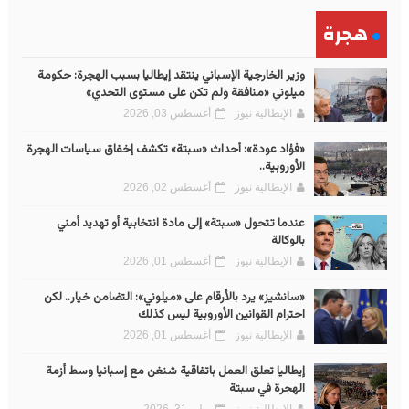
هجرة
وزير الخارجية الإسباني ينتقد إيطاليا بسبب الهجرة: حكومة
ميلوني «منافقة ولم تكن على مستوى التحدي»
الإيطالية نيوز
أغسطس 03, 2026
«فؤاد عودة»: أحداث «سبتة» تكشف إخفاق سياسات الهجرة
الأوروبية..
الإيطالية نيوز
أغسطس 02, 2026
عندما تتحول «سبتة» إلى مادة انتخابية أو تهديد أمني
بالوكالة
الإيطالية نيوز
أغسطس 01, 2026
«سانشيز» يرد بالأرقام على «ميلوني»: التضامن خيار.. لكن
احترام القوانين الأوروبية ليس كذلك
الإيطالية نيوز
أغسطس 01, 2026
إيطاليا تعلق العمل باتفاقية شنغن مع إسبانيا وسط أزمة
الهجرة في سبتة
الإيطالية نيوز
يوليو 31, 2026