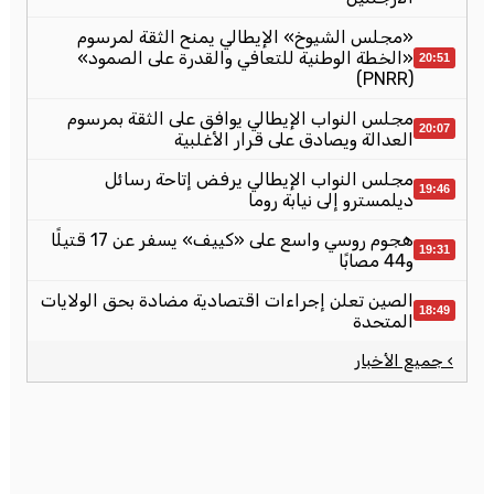
«مجلس الشيوخ» الإيطالي يمنح الثقة لمرسوم
«الخطة الوطنية للتعافي والقدرة على الصمود»
20:51
(PNRR)
مجلس النواب الإيطالي يوافق على الثقة بمرسوم
20:07
العدالة ويصادق على قرار الأغلبية
مجلس النواب الإيطالي يرفض إتاحة رسائل
19:46
ديلمسترو إلى نيابة روما
هجوم روسي واسع على «كييف» يسفر عن 17 قتيلًا
19:31
و44 مصابًا
الصين تعلن إجراءات اقتصادية مضادة بحق الولايات
18:49
المتحدة
› جميع الأخبار