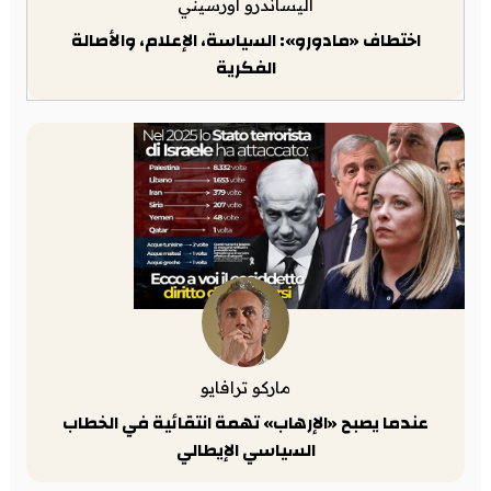
أليساندرو أورسيني
اختطاف «مادورو»: السياسة، الإعلام، والأصالة
الفكرية
ماركو ترافايو
عندما يصبح «الإرهاب» تهمة انتقائية في الخطاب
السياسي الإيطالي