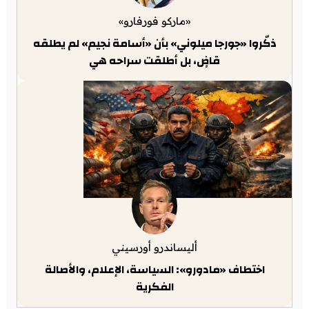
«ماركو فورفارو»
ذكّروا «جورجا ميلوني» بأن «أسامة نجيم» لم يطلقه
قاضٍ، بل أطلقت سراحه هي
أليساندرو أورسيني
اختطاف «مادورو»: السياسة، الإعلام، والأصالة
الفكرية