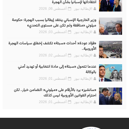
انتقاداتها لإسبانيا بشأن الهجرة
الإيطالية نيوز
أغسطس 06, 2026
وزير الخارجية الإسباني ينتقد إيطاليا بسبب الهجرة: حكومة
ميلوني «منافقة ولم تكن على مستوى التحدي»
الإيطالية نيوز
أغسطس 03, 2026
«فؤاد عودة»: أحداث «سبتة» تكشف إخفاق سياسات الهجرة
الأوروبية..
الإيطالية نيوز
أغسطس 02, 2026
عندما تتحول «سبتة» إلى مادة انتخابية أو تهديد أمني
بالوكالة
الإيطالية نيوز
أغسطس 01, 2026
«سانشيز» يرد بالأرقام على «ميلوني»: التضامن خيار.. لكن
احترام القوانين الأوروبية ليس كذلك
الإيطالية نيوز
أغسطس 01, 2026