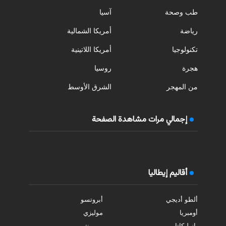
طب وصحة
آسيا
رياضة
أمريكا الشمالية
تكنولوجيا
أمريكا اللاتينية
هجرة
روسيا
من المهجر
الشرق الأوسط
إجمالي مرات مشاهدة الصفحة
أقاليم إيطاليا
ألطو أديجي
أبروتسو
أومبريا
موليزي
بازيليكاتا
بييمونتي