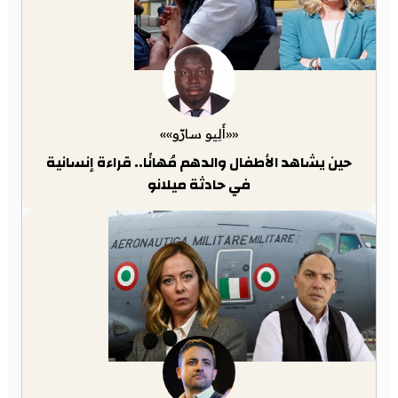
««أَلِيو سارّو»»
حين يشاهد الأطفال والدهم مُهانًا.. قراءة إنسانية
في حادثة ميلانو