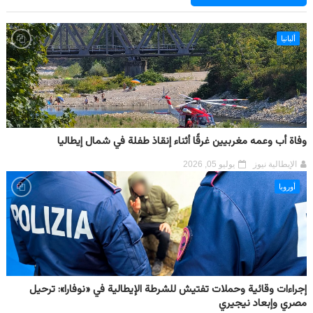
ألبانيا
وفاة أب وعمه مغربيين غرقًا أثناء إنقاذ طفلة في شمال إيطاليا
الإيطالية نيوز
يوليو 05, 2026
أوروبا
إجراءات وقائية وحملات تفتيش للشرطة الإيطالية في «نوفارا»: ترحيل
مصري وإبعاد نيجيري