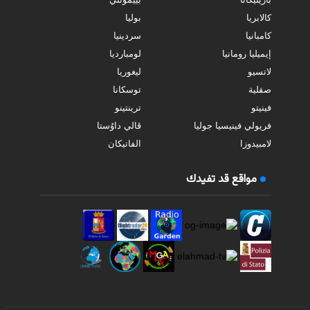
كالابريا
بوليا
كامبانيا
سردينيا
إيميليا رومانيا
لومبارديا
لاتسيو
ليغوريا
صقلية
توسكانا
فينيتو
ترينتينو
فريولي فينيسيا جوليا
ڤالي داوُستا
لامبيدوزا
الفاتيكان
مواقع قد تفيدك