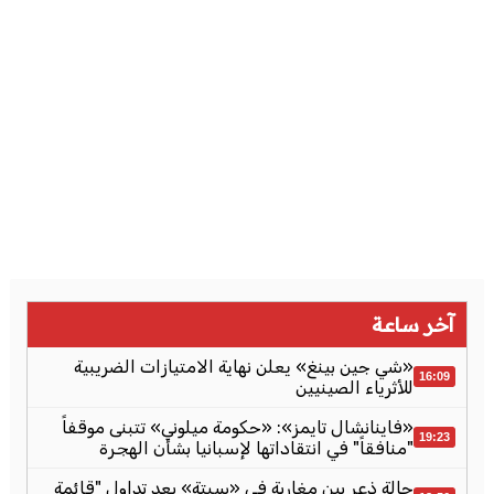
آخر ساعة
«شي جين بينغ» يعلن نهاية الامتيازات الضريبية
16:09
للأثرياء الصينيين
«فاينانشال تايمز»: «حكومة ميلوني» تتبنى موقفاً
19:23
"منافقاً" في انتقاداتها لإسبانيا بشأن الهجرة
حالة ذعر بين مغاربة في «سبتة» بعد تداول "قائمة