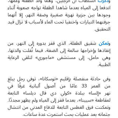
و
ذكرت
السلطات أن الرجلين، وهما والد الطفلة وعمها،
اندفعا إلى المياه بعدما شاهدا الطفلة تواجه صعوبة أثناء
وجودها بين جزيرة نهرية صغيرة وضفة النهر، إلا أنهما
جرفتهما التيارات واختفيا تحت الماء لأسباب لا تزال قيد
التحقيق.
و
تمكن
شقيق الطفلة، الذي قفز بدوره إلى النهر، من
إنقاذها وإخراجها سالمة إلى الضفة، فيما نُقلت والدتها،
وهي حامل، إلى مستشفى «ماجوري» لتلقي الرعاية
الطبية.
وفي حادث
ة
منفصل
ة
بإقليم
«
توسكانا
»
، توفي رجل يبلغ
من العمر 33 عامًا من أصول ألبانية غرقًا في
نهر
«
إلسا
»
ببلدة
«
كولي دي فال ديلسا
»
التابعة
لمقاطعة
«
سيينا
»
، بعدما قفز إلى المياه ولم يظهر مجددًا.
وتمكنت فرق الغطس التابعة للدفاع المدني من انتشال
جثمانه بعد عمليات بحث استمرت عدة ساعات.