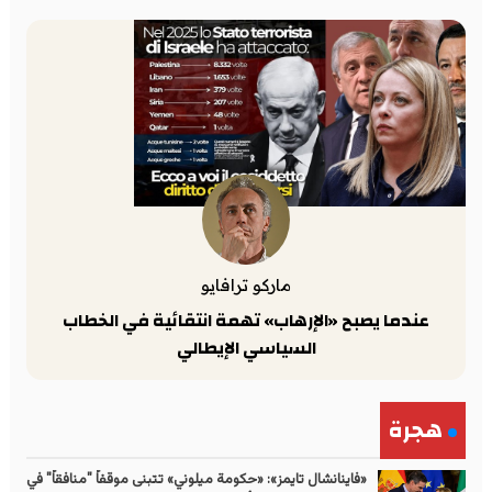
ماركو ترافايو
عندما يصبح «الإرهاب» تهمة انتقائية في الخطاب
السياسي الإيطالي
هجرة
«فاينانشال تايمز»: «حكومة ميلوني» تتبنى موقفاً "منافقاً" في