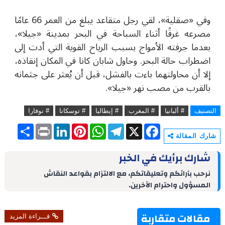
وفي
«
صقلية
»
، لقي رجل متقاعد يبلغ من العمر 66 عامًا
مصرعه غرقًا أثناء السباحة في البحر بمدينة
«
جيلا
»
،
بعدما جرفته الأمواج بسبب الرياح القوية التي أدت إلى
اضطراب حالة البحر. وحاول شابان كانا في المكان إنقاذه،
إلا أن محاولتهما باءت بالفشل، قبل أن يُعثر على جثمانه
بالقرب من مصب نهر
«
جيلا
»
.
التصنيف
# ألبانيا
# المغرب
# إيطاليا
# توسكانا
# نوفارا
S
P
L
P
W
T
X
F
h
r
i
i
h
e
a
شارك المقالة
a
i
n
n
a
l
c
r
n
k
t
t
e
e
شارك برأيك في الخبر
e
t
e
e
s
g
b
d
r
A
r
o
نرحب بآرائكم وتعليقاتكم، مع الالتزام بقواعد النقاش
I
e
p
a
o
المسؤول واحترام الآخرين.
n
s
p
m
k
t
مقالات متقاربة
قـــراءة المزيد