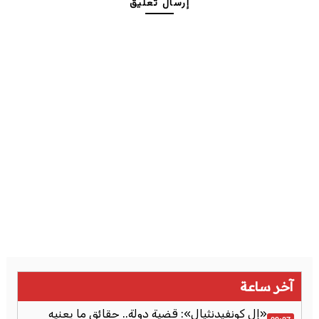
إرسال تعليق
آخر ساعة
«إل كونفيدنثيال»: قضية دولة.. حقائق ما يعنيه