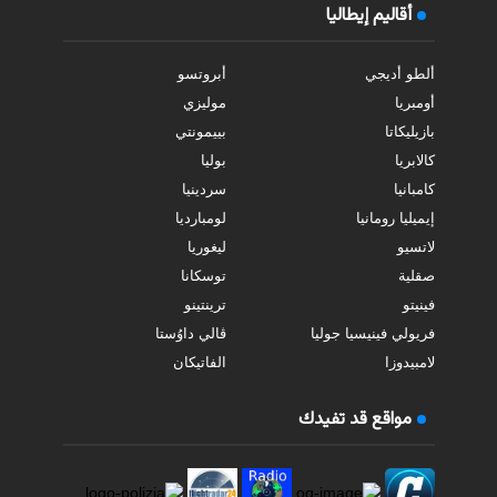
أقاليم إيطاليا
ألطو أديجي
أبروتسو
أومبريا
موليزي
بازيليكاتا
بييمونتي
كالابريا
بوليا
كامبانيا
سردينيا
إيميليا رومانيا
لومبارديا
لاتسيو
ليغوريا
صقلية
توسكانا
فينيتو
ترينتينو
فريولي فينيسيا جوليا
ڤالي داوُستا
لامبيدوزا
الفاتيكان
مواقع قد تفيدك