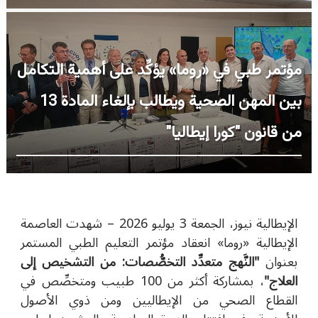
مؤتمر طبي في «روما» يؤكِّد على أهمية التكامل
بين المهن الصحية ويطالب بإلغاء المادة 13
من قانون "كورا إيطاليا"
الإيطالية نيوز، الجمعة 3 يوليو 2026 – شهدت العاصمة
الإيطالية «روما» انعقاد مؤتمر التعليم الطبي المستمر
بعنوان
"النَّهج متعدِّد التخصُّصات: من التشخيص إلى
العلاج"
، بمشاركة أكثر من 100 طبيب ومتخصِّص في
القطاع الصحي من الإيطاليين ومن ذوي الأصول