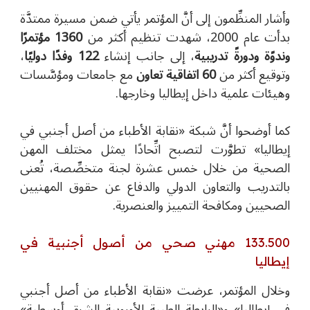
وأشار المنظِّمون إلى أنَّ المؤتمر يأتي ضمن مسيرة ممتدَّة
بدأت عام 2000، شهدت تنظيم أكثر من
1360 مؤتمرًا
وندوًة ودورةً تدريبية
، إلى جانب إنشاء
122 وفدًا دوليًا
،
وتوقيع أكثر من
60 اتفاقية تعاون
مع جامعات ومؤسَّسات
وهيئات علمية داخل إيطاليا وخارجها.
كما أوضحوا أنَّ شبكة «نقابة الأطباء من أصل أجنبي في
إيطاليا» تطوَّرت لتصبح اتِّحادًا يمثل مختلف المهن
الصحية من خلال خمس عشرة لجنة متخصِّصة، تُعنى
بالتدريب والتعاون الدولي والدفاع عن حقوق المهنيين
الصحيين ومكافحة التمييز والعنصرية.
133.500 مهني صحي من أصول أجنبية في
إيطاليا
وخلال المؤتمر، عرضت «نقابة الأطباء من أصل أجنبي
في إيطاليا» و«الرابطة الطبية الأوروبية الشرق أوسطية»