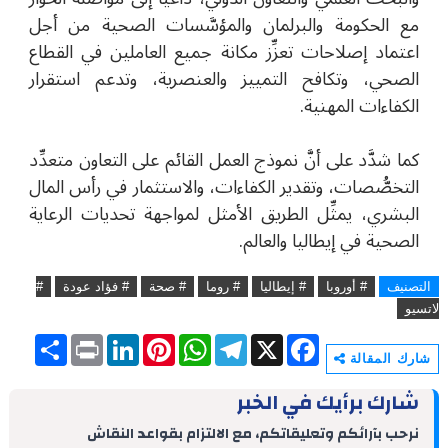
مع الحكومة والبرلمان والمؤسَّسات الصحية من أجل
اعتماد إصلاحات تعزِّز مكانة جميع العاملين في القطاع
الصحي، وتكافح التمييز والعنصرية، وتدعم استقرار
الكفاءات المهنية.
كما شدَّد على أنَّ نموذج العمل القائم على التعاون متعدِّد
التخصُّصات، وتقدير الكفاءات، والاستثمار في رأس المال
البشري، يمثِّل الطريق الأمثل لمواجهة تحديات الرعاية
الصحية في إيطاليا والعالم.
التصنيف
# أوروبا
# إيطاليا
# روما
# صحة
# فؤاد عودة
#
لاتسيو
S
P
L
P
W
T
X
F
h
r
i
i
h
e
a
شارك المقالة
a
i
n
n
a
l
c
r
n
k
t
t
e
e
شارك برأيك في الخبر
e
t
e
e
s
g
b
d
r
A
r
o
نرحب بآرائكم وتعليقاتكم، مع الالتزام بقواعد النقاش
I
e
p
a
o