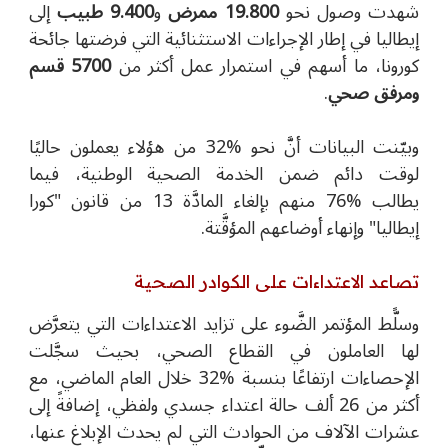
شهدت وصول نحو
19.800 ممرض
و
9.400 طبيب
إلى
إيطاليا في إطار الإجراءات الاستثنائية التي فرضتها جائحة
كورونا، ما أسهم في استمرار عمل أكثر من
5700 قسم
ومرفق صحي
.
وبيّنت البيانات أنَّ نحو
%
32 من هؤلاء يعملون حاليًا
لوقت دائم ضمن الخدمة الصحية الوطنية، فيما
يطالب
%
76 منهم بإلغاء المادَّة 13 من قانون "كورا
إيطاليا" وإنهاء أوضاعهم المؤقَّتة.
تصاعد الاعتداءات على الكوادر الصحية
وسلًّط المؤتمر الضَّوء على تزايد الاعتداءات التي يتعرَّض
لها العاملون في القطاع الصحي، بحيث سجَّلت
الإحصاءات ارتفاعًا بنسبة
%
32 خلال العام الماضي، مع
أكثر من 26 ألف حالة اعتداء جسدي ولفظي، إضافةً إلى
عشرات الآلاف من الحوادث التي لم يحدث الإبلاغ عنها،