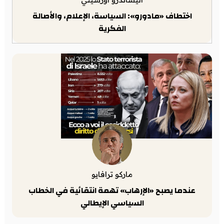
اختطاف «مادورو»: السياسة، الإعلام، والأصالة
الفكرية
ماركو ترافايو
عندما يصبح «الإرهاب» تهمة انتقائية في الخطاب
السياسي الإيطالي