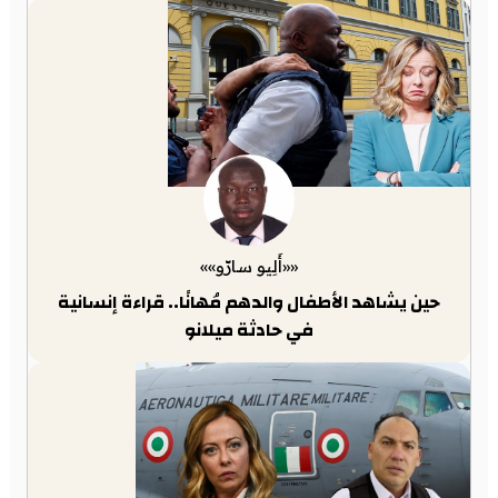
««أَلِيو سارّو»»
حين يشاهد الأطفال والدهم مُهانًا.. قراءة إنسانية
في حادثة ميلانو