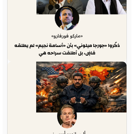
«ماركو فورفارو»
ذكّروا «جورجا ميلوني» بأن «أسامة نجيم» لم يطلقه
قاضٍ، بل أطلقت سراحه هي
أليساندرو أورسيني