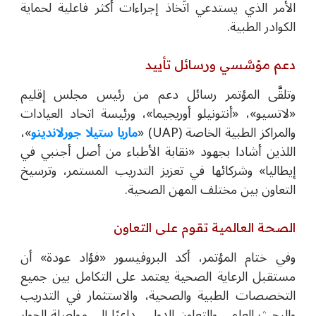
الأمر الذي يستدعي اتِّخاذ إجراءات أكثر فاعلية لحماية
الكوادر الطبية.
دعم مؤسَّسي ورسائل تأييد
وتلقَّى المؤتمر رسائل دعم من رئيس مجلس إقليم
«لاتسيو»، «أنتونيلو أوريجيما»، ورئيسة اتحاد العيادات
والمراكز الطبية الخاصة (UAP) «
ماريا ستيلا جورلاندينو
»،
اللذين أشادا بجهود «نقابة الأطباء من أصل أجنبي في
إيطاليا» وشركائها في تعزيز التدريب المستمر، وترسيخ
التعاون بين مختلف المهن الصحية.
الصحة العالمية تقوم على التعاون
وفي ختام المؤتمر، أكد البروفيسور «فؤاد عودة» أن
مستقبل الرعاية الصحية يعتمد على التكامل بين جميع
التخصصات الطبية والصحية، والاستثمار في التدريب
والبحث العلمي والتعاون الدولي، داعيًا إلى مواصلة الحوار