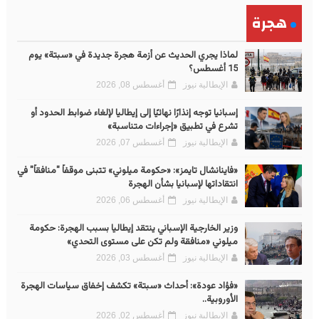
هجرة
لماذا يجري الحديث عن أزمة هجرة جديدة في «سبتة» يوم
15 أغسطس؟
الإيطالية نيوز
أغسطس 08, 2026
إسبانيا توجه إنذارًا نهائيًا إلى إيطاليا لإلغاء ضوابط الحدود أو
تشرع في تطبيق «إجراءات متناسبة»
الإيطالية نيوز
أغسطس 07, 2026
«فاينانشال تايمز»: «حكومة ميلوني» تتبنى موقفاً "منافقاً" في
انتقاداتها لإسبانيا بشأن الهجرة
الإيطالية نيوز
أغسطس 06, 2026
وزير الخارجية الإسباني ينتقد إيطاليا بسبب الهجرة: حكومة
ميلوني «منافقة ولم تكن على مستوى التحدي»
الإيطالية نيوز
أغسطس 03, 2026
«فؤاد عودة»: أحداث «سبتة» تكشف إخفاق سياسات الهجرة
الأوروبية..
الإيطالية نيوز
أغسطس 02, 2026