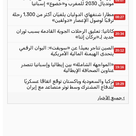
09:07
مونديال 2030 للمغرب و«خضوع» إسبانيا
مطارا شنغهاي الدوليان يلغيَان أكثر من 1,300 رحلة
08:27
ترقبًا لوصول الإعصار «دولفين»
كاتانيا: تعليق الرحلات الجوية القادمة بسبب ثوران
20:34
جديد لِـ«بركان إتنا»
الصين تتاجر بعيدًا عن «سويفت»: اليوان الرقمي
20:12
يتحدى الهيمنة المالية الأمريكية
«المواجهة الشاملة» بين إيطاليا وإسبانيا تتصدر
19:16
عناوين الصحافة الإيطالية
تركيا والسعودية وباكستان توقّع اتفاقًا عسكريًا
18:29
للدفاع المشترك وسط توتر متصاعد مع إيران
› جميع الأخبار