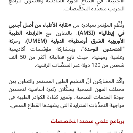
الأجنبية، في افتتاح الدورة السادسة والعشرين لبرامج
التدريب متعدِّدة التخصُّصات.
ونُظِّم المؤتمر بمبادرة من
«
نقابة الأطباء من أصل أجنبي
في إيطاليا
»
(AMSI)
، بالتعاون مع
«
الرابطة الطبية
الأوروبية الشرق أوسطية
»
الدولية (UMEM)
، وحركة
"المتحدون للوحدة"
، وبمشاركة مؤسَّسات أكاديمية
وعلمية ومهنية، حيث تابع فعالياته أكثر من 50 ألف
شخص من 120 دولة عبر المنصًّات الرقمية.
وأكَّد المشاركون أنَّ التعليم الطبي المستمر والتعاون بين
مختلف المهن الصحية يشكِّلان ركيزة أساسية لتحسين
جودة الخدمات الصحية، وتعزيز كفاءة الكوادر الطبية في
مواجهة التحدِّيات المتزايدة التي يشهدها القطاع الصحي.
برنامج علمي متعدد التخصصات