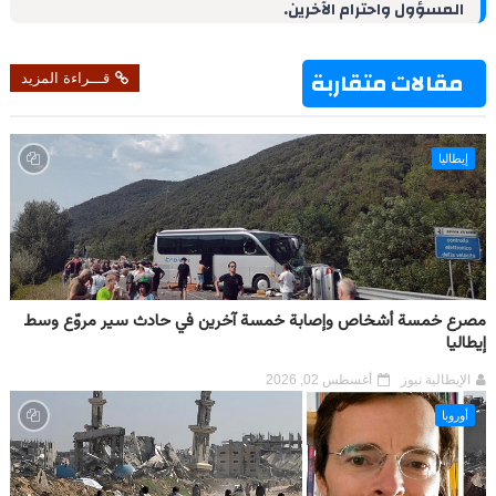
المسؤول واحترام الآخرين.
n
s
p
m
k
t
مقالات متقاربة
قـــراءة المزيد
إيطاليا
مصرع خمسة أشخاص وإصابة خمسة آخرين في حادث سير مروّع وسط
إيطاليا
الإيطالية نيوز
أغسطس 02, 2026
أوروبا