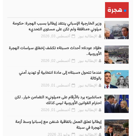
هجرة
وزير الخارجية الإسباني ينتقد إيطاليا بسبب الهجرة: حكومة
ميلوني «منافقة ولم تكن على مستوى التحدي»
الإيطالية نيوز
أغسطس 03, 2026
«فؤاد عودة»: أحداث «سبتة» تكشف إخفاق سياسات الهجرة
الأوروبية..
الإيطالية نيوز
أغسطس 02, 2026
عندما تتحول «سبتة» إلى مادة انتخابية أو تهديد أمني
بالوكالة
الإيطالية نيوز
أغسطس 01, 2026
«سانشيز» يرد بالأرقام على «ميلوني»: التضامن خيار.. لكن
احترام القوانين الأوروبية ليس كذلك
الإيطالية نيوز
أغسطس 01, 2026
إيطاليا تعلق العمل باتفاقية شنغن مع إسبانيا وسط أزمة
الهجرة في سبتة
الإيطالية نيوز
يوليو 31, 2026