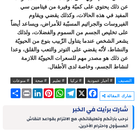
عن ذلك يحتوي على كميّة وفيرة من فيتامين سي
المفيد في هذه الحالات، وكذلك يقضي ويقاوم
الفيروسات والجراثيم المسبّبة للأمراض، ويساعد أيضاً
على تخليص الجسم من السموم والفضلات، ولذلك
يشعر الشخص عندما يتناول الزّبيب بنوع من الحيويّة
والنشاط، لأنّه يقضي على التوتر والتعب والقلق، وعدا
عن ذلك هو مصدر مهم للسعرات الحيويّة اللازمة
لنشاط الجسم، وخاصة لدى الأطفال.
التصنيف
# أخبار عمودية
# تركيا
# تعليم
# صحة
# منوعات
S
P
L
P
W
T
X
F
h
r
i
i
h
e
a
شارك المقالة
a
i
n
n
a
l
c
r
n
k
t
t
e
e
شارك برأيك في الخبر
e
t
e
e
s
g
b
d
r
A
r
o
نرحب بآرائكم وتعليقاتكم، مع الالتزام بقواعد النقاش
I
e
p
a
o
المسؤول واحترام الآخرين.
n
s
p
m
k
t