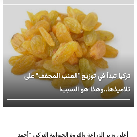
تركيا تبدأ في توزيع "العنب المجفف" على
تلاميذها..وهذا هو السبب!
أعلن وزير الزراعة والثروة الحيوانية التركي "أحمد