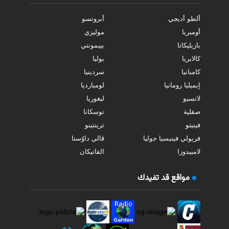
ألطو أديجي
أبروتسو
أومبريا
موليزي
بازيليكاتا
بييمونتي
كالابريا
بوليا
كامبانيا
سردينيا
إيميليا رومانيا
لومبارديا
لاتسيو
ليغوريا
صقلية
توسكانا
فينيتو
ترينتينو
فريولي فينيسيا جوليا
ڤالي داوُستا
لامبيدوزا
الفاتيكان
مواقع قد تفيدك