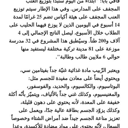
فاقي بابا: "ابتداءً من اليوم سنبدأ بتوزيع العنب
المجفف على المدارس. وفي هذا الإطار سيتم توزيع
العنب المجفف على هيئة أكياس تضم 25 غرامًا لمدة
14 أسبوع في اليومين الذين لا يوزع فيهما الحليب على
الطلاب خلال الأسبوع، ليصل الناتج الإجمالي إلى 4
آلاف و200 طناً. وسيُطبق هذا المشروع في 32 مدرسة
موزعة على 81 مدينة تركية مختلفة ليستفيد منها
حوالي 6 ملايين طالب وطالبة".
ويعتبر الزّبيب مادة غذائية غنيّة جداً بفيتامين سي،
ويحتوي أيضاً على معادن مفيدة للجسم مثل:
البوتاسيوم، والكالسيوم، والحديد، والفوسفور،
والمغنيسيوم، وكذلك غني جداً بالألياف، ويتميّز بأنّه أكلة
خفيفة على المعدة، لأنه يحتوي على دهون قليلة،
وكذلك يزوّد الجسم بطاقة عالية جدًا، ويعمل على
تعزيز مناعة الجسم جيداً ضد أمراض الشتاء وخصوصاً
السعال، لأنّه يحتوي على مواد مضادة للأكسدة، وعدا