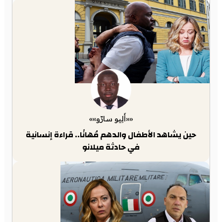
««أَلِيو سارّو»»
حين يشاهد الأطفال والدهم مُهانًا.. قراءة إنسانية
في حادثة ميلانو