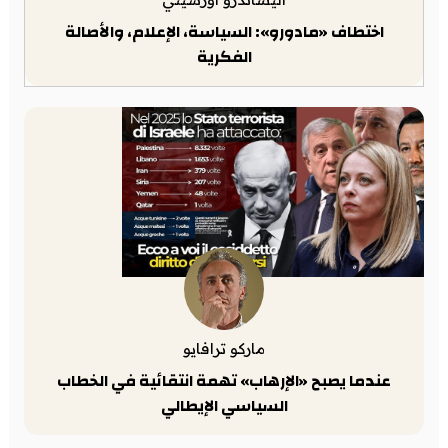
اختطاف «مادورو»: السياسة، الإعلام، والأصالة
الفكرية
ماركو ترافايو
عندما يصبح «الإرهاب» تهمة انتقائية في الخطاب
السياسي الإيطالي