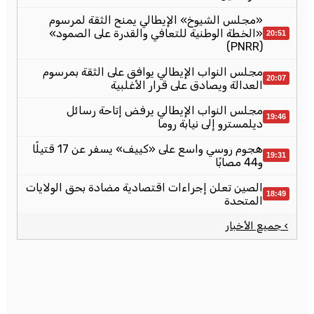
«مجلس الشيوخ» الإيطالي يمنح الثقة لمرسوم
«الخطة الوطنية للتعافي والقدرة على الصمود»
20:51
(PNRR)
مجلس النواب الإيطالي يوافق على الثقة بمرسوم
20:07
العدالة ويصادق على قرار الأغلبية
مجلس النواب الإيطالي يرفض إتاحة رسائل
19:46
ديلمسترو إلى نيابة روما
هجوم روسي واسع على «كييف» يسفر عن 17 قتيلًا
19:31
و44 مصابًا
الصين تعلن إجراءات اقتصادية مضادة بحق الولايات
18:49
المتحدة
› جميع الأخبار