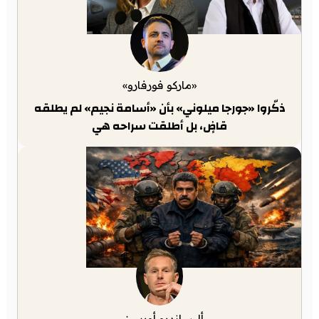
«ماركو فورفارو»
ذكّروا «جورجا ميلوني» بأن «أسامة نجيم» لم يطلقه
قاضٍ، بل أطلقت سراحه هي
أليساندرو أورسيني