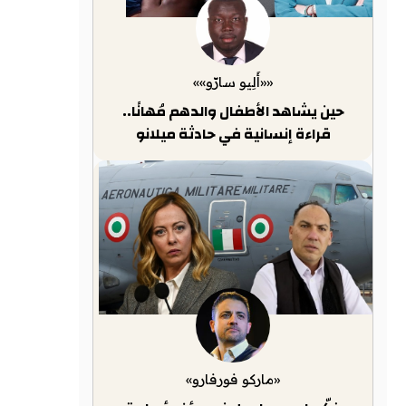
««أَلِيو سارّو»»
حين يشاهد الأطفال والدهم مُهانًا..
قراءة إنسانية في حادثة ميلانو
«ماركو فورفارو»