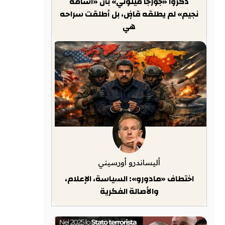
ذكّروا «جورجا ميلوني» بأن «أسامة
نجيم» لم يطلقه قاضٍ، بل أطلقت سراحه
هي
أليساندرو أورسيني
اختطاف «مادورو»: السياسة، الإعلام،
والأصالة الفكرية