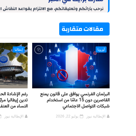
t
e
e
s
g
b
d
r
A
r
o
نرحب بآرائكم وتعليقاتكم، مع الالتزام بقواعد النقاش ا
I
e
p
a
o
n
s
p
m
k
t
مقالات متقاربة
أوروبا
إيطاليا
البرلمان الفرنسي يوافق على قانون يمنع
رغم الإشادة الح
القاصرين دون 15 عامًا من استخدام
تدين إيطاليا مرا
شبكات التواصل الاجتماعي
النساء من العنف
الإيطالية نيوز
يوليو 22, 2026
الإيطالية نيوز