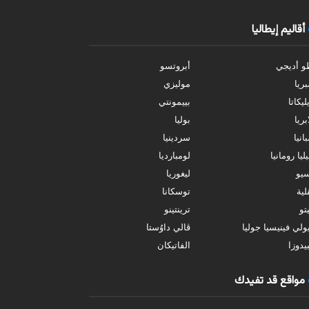
أقاليم إيطاليا
و أديجي
أبروتسو
بريا
موليزي
ليكاتا
بييمونتي
بريا
بوليا
انيا
سردينيا
ليا رومانيا
لومبارديا
سيو
ليغوريا
ية
توسكانا
تو
ترينتينو
ولي فينيسيا جوليا
ڤالي داوُستا
يدوزا
الفاتيكان
مواقع قد تفيدك