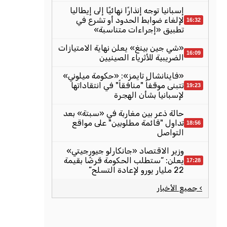
إسبانيا توجه إنذارًا نهائيًا إلى إيطاليا
لإلغاء ضوابط الحدود أو تشرع في
16:32
تطبيق «إجراءات متناسبة»
«شي جين بينغ» يعلن نهاية الامتيازات
16:09
الضريبية للأثرياء الصينيين
«فاينانشال تايمز»: «حكومة ميلوني»
تتبنى موقفاً "منافقاً" في انتقاداتها
19:23
لإسبانيا بشأن الهجرة
حالة ذعر بين مغاربة في «سبتة» بعد
تداول "قائمة مطلوبين" على مواقع
18:56
التواصل
وزير الاقتصاد «جانكارلو جيورجيتي»
يعلن: “ستطلب الحكومة قرضًا بقيمة
17:28
22 مليار يورو لإعادة التسلح”
› جميع الأخبار