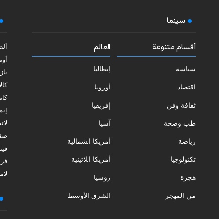
سينما
أقسام متنوعة
العالم
ألط
أوم
سياسة
إيطاليا
بازي
كالا
اقتصاد
أوروبا
كامب
ثقافة وفن
إفريقيا
إيمي
طب وصحة
آسيا
لات
صقل
رياضة
أمريكا الشمالية
فيني
تكنولوجيا
أمريكا اللاتينية
فري
لامب
هجرة
روسيا
من المهجر
الشرق الأوسط