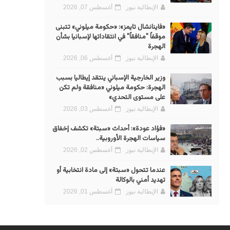
الإيطالية نيوز
أغسطس 07, 2026
«فاينانشال تايمز»: «حكومة ميلوني» تتبنى
موقفاً "منافقاً" في انتقاداتها لإسبانيا بشأن
الهجرة
الإيطالية نيوز
أغسطس 06, 2026
وزير الخارجية الإسباني ينتقد إيطاليا بسبب
الهجرة: حكومة ميلوني «منافقة ولم تكن
على مستوى التحدي»
الإيطالية نيوز
أغسطس 03, 2026
«فؤاد عودة»: أحداث «سبتة» تكشف إخفاق
سياسات الهجرة الأوروبية..
الإيطالية نيوز
أغسطس 02, 2026
عندما تتحول «سبتة» إلى مادة انتخابية أو
تهديد أمني بالوكالة
الإيطالية نيوز
أغسطس 01, 2026