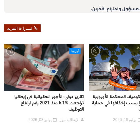
e
لمسؤول واحترام الآخرين.
قـــراءة المزيد
أوروبا
كومية.. المحكمة الأوروبية
تقرير دولي: الأجور الحقيقية في إيطاليا
رًا بسبب إخفاقها في حماية
تراجعت %6.1 منذ 2021 رغم ارتفاع
التوظيف
يوليو 18, 2026
الإيطالية نيوز
يوليو 08, 2026