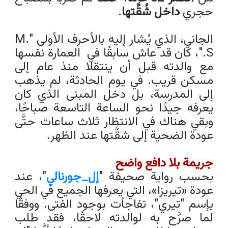
حجري
داخل شُقَّتها
.
الجاني، الذي يُشار إليه بالأحرف الأولى "M.
S."، كان قد عاش سابقًا في العمارة نفسها
مع والدته قبل أن ينتقلا منذ عام إلى
مسكن قريب. في يوم الحادثة، لم يذهب
إلى المدرسة، بل دخل المبنى الذي كان
يعرفه جيدًا نحو الساعة التاسعة صباحًا،
وبقي هناك في الانتظار ثلاث ساعات حتَّى
عودة الضحية إلى شقَّتها عند الظهر.
جريمة بلا دافع واضح
بحسب رواية صحيفة "
إل_جورنالي
"، عند
عودة «تيريزا»، التي يعرفها الجميع في الحي
بإسم "تيري"، تفاجأت بوجود الفتى. ووفقًا
لما صرَّح به لوالدته لاحقًا، فقد طلب