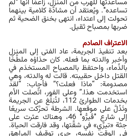
مساعدتها للهرب من المنزل، زاعمًا أنَّها "لم
تساعده". ويُعتقد أن مشادَّة كلامية بينهما
تحولت إلى اعتداء، انتهى بخنق الضحية ثم
ضربها بمصباح ثقيل.
الاعتراف الصادم
بعد تنفيذ الجريمة، عاد الفتى إلى المنزل
وأخبر والدته بما فعله. كان حذاؤه ملطَّخًا
بالدِّماء، واحتفظ بالمصباح المستخدَم في
القتل داخل حقيبته. قالت له والدته، وهي
مصدومة: “ماذا فعلت؟” فأجاب: “لقد
استخدمت هذا.” وعلى الفور، اتَّصلت الأم
بخدمات الطوارئ 112، لتُبَلِّغ عن الجريمة
وتَدُلَّ على موقعها.
الشرطة تحرَّكت سريعًا
إلى شارع "ڤيرُّو" 46، وهناك عثرت على
جثة «تيرِّي» في شقَّتها، وقد فارقت الحياة.
في الوقت نفسه، جرى توقيف المراهق