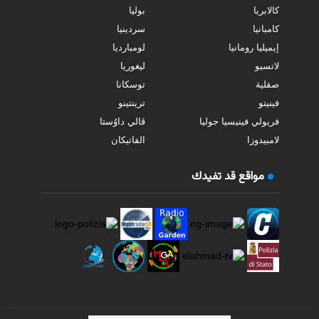
كالابريا
بوليا
كامبانيا
سردينيا
إيميليا رومانيا
لومبارديا
لاتسيو
ليغوريا
صقلية
توسكانا
فينيتو
ترينتينو
فريولي فينيسيا جوليا
ڤالي داوُستا
لامبيدوزا
الفاتيكان
مواقع قد تفيدك