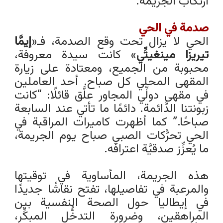
ارتكاب الجريمة.
صدمة في الحي
الحي لا يزال تحت وقع الصدمة، فـ«
إيمَّا
تيريزا مينغيتِّي
» كانت سيدة معروفة،
محبوبة من الجميع، ومعتادة على زيارة
المقهى المحلي كل صباح. أحد العاملين
في مقهى دولِّي المجاور علَّق قائلًا: “كانت
زبونتنا الدَّائمة. دائمًا ما تأتي عند السابعة
صباحًا.” كما أظهرت كاميرات المراقبة في
الحي تحرُّكات الصبي صباح يوم الجريمة،
ما يُعزِّز صدقيَّة اعترافه.
هذه الجريمة، المأساوية في توقيتها
والمرعبة في تفاصيلها، تفتح نقاشًا جديدًا
في إيطاليا حول الصحة النفسية بين
المراهقين، وضرورة التدخُّل المبكِّر،