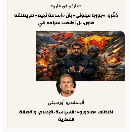
«ماركو فورفارو»
ذكّروا «جورجا ميلوني» بأن «أسامة نجيم» لم يطلقه
قاضٍ، بل أطلقت سراحه هي
أليساندرو أورسيني
اختطاف «مادورو»: السياسة، الإعلام، والأصالة
الفكرية