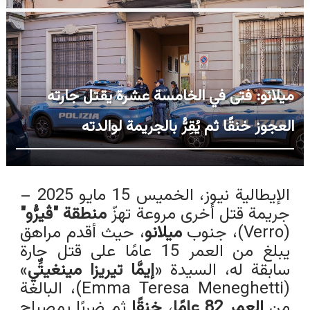
ميلانو: فتى في الخامسة عشرة يقتل جارته
العجوز خنقًا ثم يُقِرُّ بالجريمة لوالدته
الإيطالية نيوز، الخميس 15 مايو 2025 –
جريمة
قتل
أخرى مروعة تهزّ
منطقة "ڤيرُّو"
(Verro)، جنوب
ميلانو
، حيث أقدم مراهق
يبلغ من العمر 15 عامًا على قتل جارة
سابقة له، السيدة «
إيمَّا تيريزا مينغيتِّي
»
(
Emma Teresa Meneghetti
)، البالغة
من
العمر 82 عامًا
،
خنقًا
ثم ضربًا بمصباح