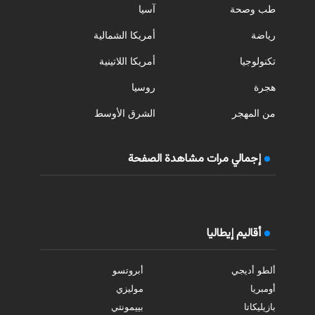
طب وصحة
آسيا
رياضة
أمريكا الشمالية
تكنولوجيا
أمريكا اللاتينية
هجرة
روسيا
من المهجر
الشرق الأوسط
إجمالي مرات مشاهدة الصفحة
أقاليم إيطاليا
ألطو أديجي
أبروتسو
أومبريا
موليزي
بازيليكاتا
بييمونتي