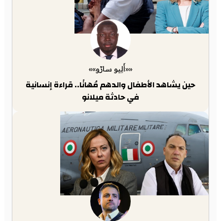
««أَلِيو سارّو»»
حين يشاهد الأطفال والدهم مُهانًا.. قراءة إنسانية
في حادثة ميلانو