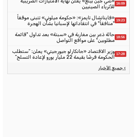
«شي جين بينغ» يعلن نهاية الامتيازات الضريبية
16:09
للأثرياء الصينيين
«فاينانشال تايمز»: «حكومة ميلوني» تتبنى موقفاً
19:23
"منافقاً" في انتقاداتها لإسبانيا بشأن الهجرة
حالة ذعر بين مغاربة في «سبتة» بعد تداول "قائمة
18:56
مطلوبين" على مواقع التواصل
وزير الاقتصاد «جانكارلو جيورجيتي» يعلن: “ستطلب
17:28
الحكومة قرضًا بقيمة 22 مليار يورو لإعادة التسلح”
› جميع الأخبار