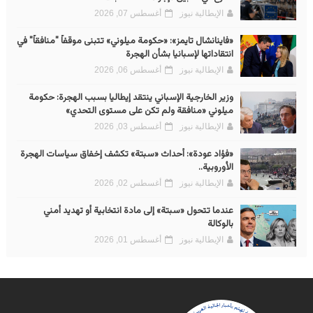
الإيطالية نيوز
أغسطس 07, 2026
«فاينانشال تايمز»: «حكومة ميلوني» تتبنى موقفاً "منافقاً" في
انتقاداتها لإسبانيا بشأن الهجرة
الإيطالية نيوز
أغسطس 06, 2026
وزير الخارجية الإسباني ينتقد إيطاليا بسبب الهجرة: حكومة
ميلوني «منافقة ولم تكن على مستوى التحدي»
الإيطالية نيوز
أغسطس 03, 2026
«فؤاد عودة»: أحداث «سبتة» تكشف إخفاق سياسات الهجرة
الأوروبية..
الإيطالية نيوز
أغسطس 02, 2026
عندما تتحول «سبتة» إلى مادة انتخابية أو تهديد أمني
بالوكالة
الإيطالية نيوز
أغسطس 01, 2026