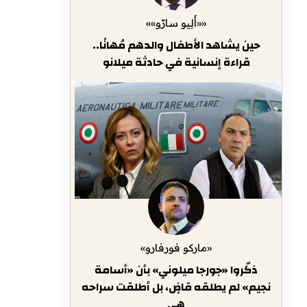
««أَلِيو سارّو»»
حين يشاهد الأطفال والدهم مُهانًا..
قراءة إنسانية في حادثة ميلانو
«ماركو فورفارو»
ذكّروا «جورجا ميلوني» بأن «أسامة
نجيم» لم يطلقه قاضٍ، بل أطلقت سراحه
هي