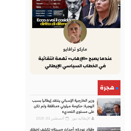
ماركو ترافايو
عندما يصبح «الإرهاب» تهمة انتقائية
في الخطاب السياسي الإيطالي
هجرة
وزير الخارجية الإسباني ينتقد إيطاليا بسبب
الهجرة: حكومة ميلوني «منافقة ولم تكن
على مستوى التحدي»
الإيطالية نيوز
أغسطس 03, 2026
«فؤاد عودة»: أحداث «سبتة» تكشف إخفاق