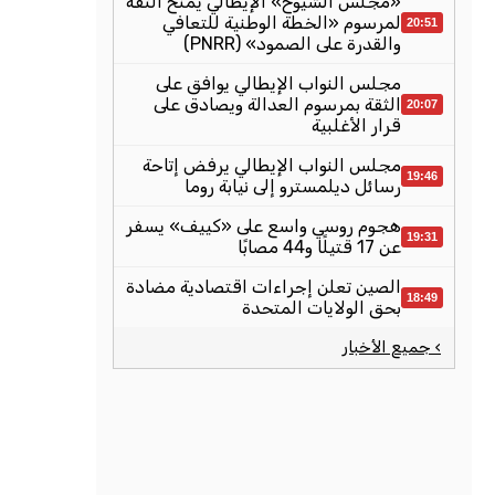
«مجلس الشيوخ» الإيطالي يمنح الثقة
لمرسوم «الخطة الوطنية للتعافي
20:51
والقدرة على الصمود» (PNRR)
مجلس النواب الإيطالي يوافق على
الثقة بمرسوم العدالة ويصادق على
20:07
قرار الأغلبية
مجلس النواب الإيطالي يرفض إتاحة
19:46
رسائل ديلمسترو إلى نيابة روما
هجوم روسي واسع على «كييف» يسفر
19:31
عن 17 قتيلًا و44 مصابًا
الصين تعلن إجراءات اقتصادية مضادة
18:49
بحق الولايات المتحدة
› جميع الأخبار