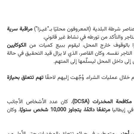
مراقبة سرية
جر والتأكد من تورطه في نشاط غير قانوني.
رًا بالوقوف خارج المحل، ليقوم ببيع كميات من
الكوكايين
 التاجر نفسه. وكان القاصر، الذي لا يزال قيد التحقيق في حالة
ن إلى داخل المحل ليسلّمها إلى المتهم.
لال عمليات الشراء، وُجّهت إليهم لاحقًا
تهم تتعلق بحيازة
كافحة المخدرات (DCSA)
، كان عدد الأشخاص الأجانب
في إيطاليا
مرتفعًا دائمًا، يتجاوز 10,000 شخص سنويًا
، وكان
متورطين في جرائم تتعلق بالمخدرات حتى الأول من