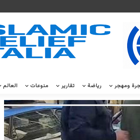
رة ومهجر
رياضة
تقارير
منوعات
العالم