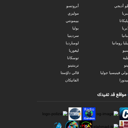
و أديجي
أبروتسو
بريا
موليزي
ليكاتا
بييمونتي
بريا
بوليا
انيا
سردينيا
ليا رومانيا
لومبارديا
سيو
ليغوريا
ية
توسكانا
تو
ترينتينو
ولي فينيسيا جوليا
ڤالي داوُستا
يدوزا
الفاتيكان
مواقع قد تفيدك