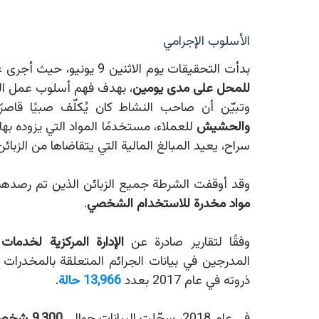
الأسلوب الإجرامي
بدأت التحقيقات يوم الاثنين 9 يونيو، حيث أجرى عناصر شرطة البلدية (المعروفون محليًا بـ"غيـزا")
للمحل على مدى يومين
، بهدف فهم أسلوب عمل التا
وتبيّن أن صاحب النشاط كان يُكلّف صبيًا قاص
والحشيش
للعملاء، مستخدمًا المواد التي يزوده بها
سراح، يعيد المبالغ المالية التي يتقاضاها من الزبائ
وقد أوقفت الشرطة جميع الزبائن الذين تم رصدهم خ
مواد مخدرة للاستخدام الشخصي
.
وفقًا لتقارير صادرة عن
الإدارة المركزية لخدمات م
المدرجين في بيانات الجرائم المتعلقة بالمخدرات 
ذروته في عام 2017 بعدد
13,966 حالة
.
في عام 2018، سجّلت البيانات حوالي
9,300 شخص أجنبي