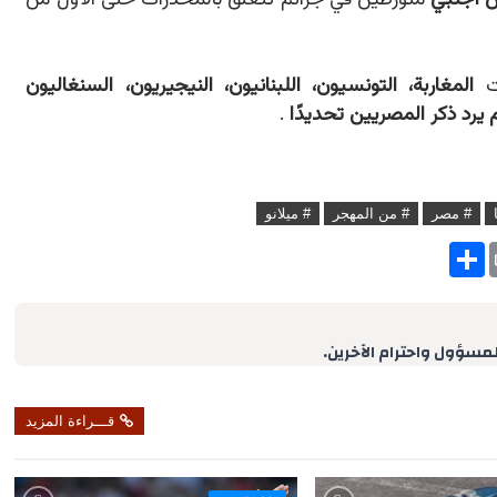
زت
المغاربة، التونسيون، اللبنانيون، النيجيريون، السنغاليون
 يرد ذكر المصريين تحديدًا
.
# مصر
# من المهجر
# ميلانو
S
h
a
r
e
لمسؤول واحترام الآخرين.
قـــراءة المزيد