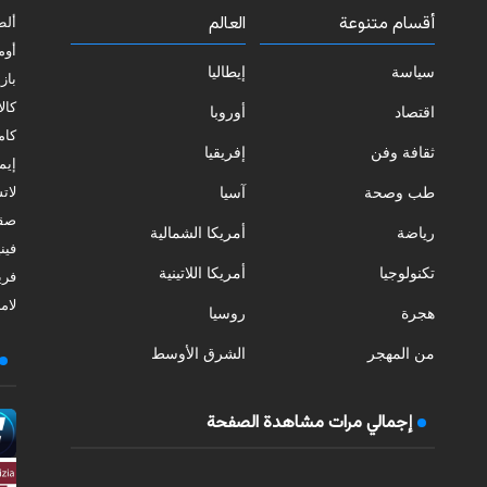
أقسام متنوعة
العالم
ألط
أوم
سياسة
إيطاليا
بازي
كالا
اقتصاد
أوروبا
كامب
ثقافة وفن
إفريقيا
إيمي
طب وصحة
آسيا
لات
صقل
رياضة
أمريكا الشمالية
فيني
تكنولوجيا
أمريكا اللاتينية
فري
لامب
هجرة
روسيا
من المهجر
الشرق الأوسط
إجمالي مرات مشاهدة الصفحة