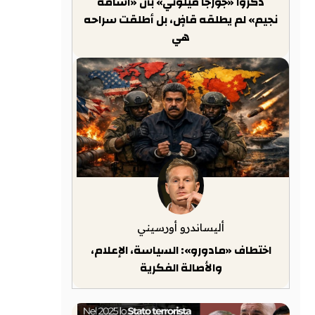
ذكّروا «جورجا ميلوني» بأن «أسامة
نجيم» لم يطلقه قاضٍ، بل أطلقت سراحه
هي
أليساندرو أورسيني
اختطاف «مادورو»: السياسة، الإعلام،
والأصالة الفكرية