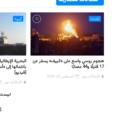
أوكرانيا
أوروبا
هجوم روسي واسع على «كييف» يسفر عن
البحرية الإيطال
17 قتيلًا و44 مصابًا
بانتمائها إلى «
[فيديو]
الإيطالية نيوز
أغسطس 05, 2026
الإيطالية نيوز
ليست 
إ