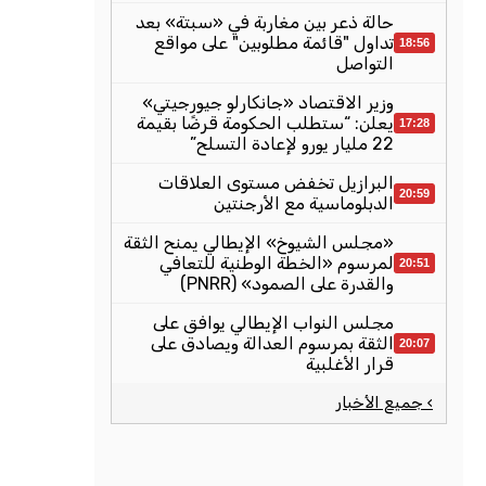
حالة ذعر بين مغاربة في «سبتة» بعد
تداول "قائمة مطلوبين" على مواقع
18:56
التواصل
وزير الاقتصاد «جانكارلو جيورجيتي»
يعلن: “ستطلب الحكومة قرضًا بقيمة
17:28
22 مليار يورو لإعادة التسلح”
البرازيل تخفض مستوى العلاقات
20:59
الدبلوماسية مع الأرجنتين
«مجلس الشيوخ» الإيطالي يمنح الثقة
لمرسوم «الخطة الوطنية للتعافي
20:51
والقدرة على الصمود» (PNRR)
مجلس النواب الإيطالي يوافق على
الثقة بمرسوم العدالة ويصادق على
20:07
قرار الأغلبية
› جميع الأخبار