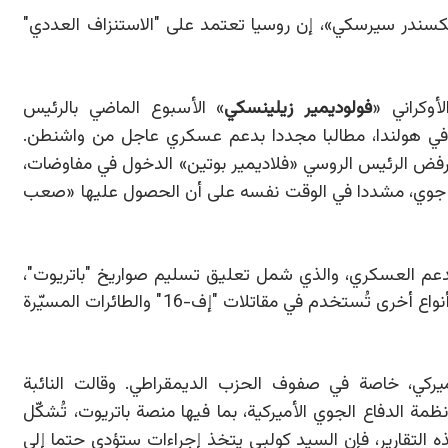
كسندر سيرسكي
»
، إن روسيا تعتمد على "الاستنزاف العددي"
أوكراني
«
فولوديمير زيلينسكي
»
الأسبوع الماضي بالرئيس
في هولندا، مطالبا مجددا بدعم عسكري عاجل من واشنطن.
رفض الرئيس الروسي
«
فلاديمير بوتين
»
الدخول في مفاوضات،
دفاع جوي، مشددا في الوقت نفسه على أن الحصول عليها «صعب
لدعم العسكري، والذي شمل تعليق تسليم صواريخ "باتريوت"،
وذخائر مدفعية دقيقة التوجيه، وصواريخ "هلفاير" وأنواع أخرى تُستخدم في مقاتلات "إف-16" والطائرات المسيّرة
الأميركي، خاصة في صفوف الحزب الديمقراطي. وقالت النائبة
نظمة الدفاع الجوي الأميركية، بما فيها منصة باتريوت، تُشكّل
ذه التقارير، فإن السيد كولبي يتخذ إجراءات ستؤدي حتما إلى