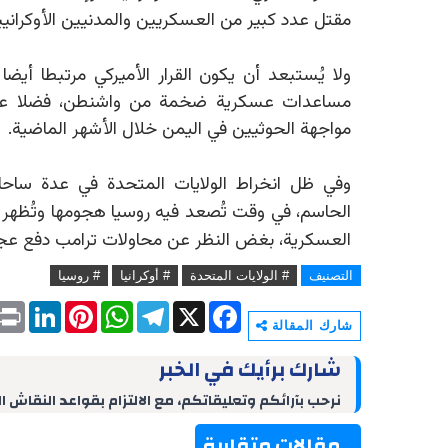
مقتل عدد كبير من العسكريين والمدنيين الأوكرانيي
ولا يُستبعد أن يكون القرار الأميركي مرتبطا أيضا
مساعدات عسكرية ضخمة من واشنطن، فضلا عن ا
مواجهة الحوثيين في اليمن خلال الأشهر الماضية.
وفي ظل انخراط الولايات المتحدة في عدة ساحات
الحاسم، في وقت تُصعد فيه روسيا هجومها وتُظهر 
العسكرية، بغض النظر عن محاولات ترامب دفع عج
التصنيف
# الولايات المتحدة
# أوكرانيا
# روسيا
P
L
P
W
T
X
F
r
i
i
h
e
a
شارك المقالة
i
n
n
a
l
c
n
k
t
t
e
e
شارك برأيك في الخبر
t
e
e
s
g
b
d
r
A
r
o
نرحب بآرائكم وتعليقاتكم، مع الالتزام بقواعد النقاش ا
I
e
p
a
o
n
s
p
m
k
مقالات متقاربة
t