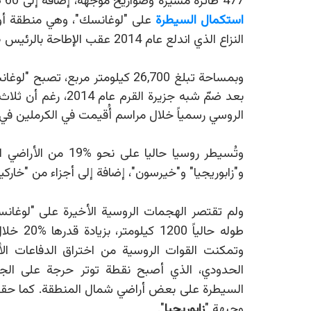
477 طائرة مسيّرة وصواريخ موجهة، إضافة إلى 60 صاروخا بعيد المدى. وفي هذا السياق، أكدت المصادر الروسية
استكمال السيطرة
على "لوغانسك"، وهي منطقة أوكرا
النزاع الذي اندلع عام 2014 عقب الإطاحة بالرئيس
«
وبمساحة تبلغ 26,700 كيلومتر مرب
بعد ضمّ شبه جزيرة ا
الروسي رسمياً خلال مراسم أُقيمت في الكرملين في 30 سبتمبر 2022
وتُسيطر روسيا حاليا على نحو
%
19 من الأراضي الأوكرانية، بما في ذلك أكثر من
و"زابوريجيا" و"خيرسون"، إضافة إلى أجزاء من "خار
ولم تقتصر الهجمات الروسية الأخيرة على "لوغا
طوله حالياً 1200 كيلومتر، بزيادة قدرها
%
20 خلال الأشهر الأخيرة، بحسب موقع "
وتمكنت القوات الروسية من اختراق الدفاعات الأ
الحدودي، الذي أصبح نقطة توتر حرجة على الجبهة
السيطرة على بعض أراضي شمال المنطقة. كما حقق
وجبهة "
زابوريجيا
".