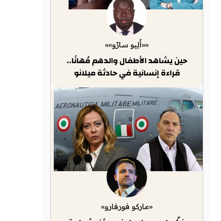
««أَلِيو سارّو»»
حين يشاهد الأطفال والدهم مُهانًا..
قراءة إنسانية في حادثة ميلانو
«ماركو فورفارو»