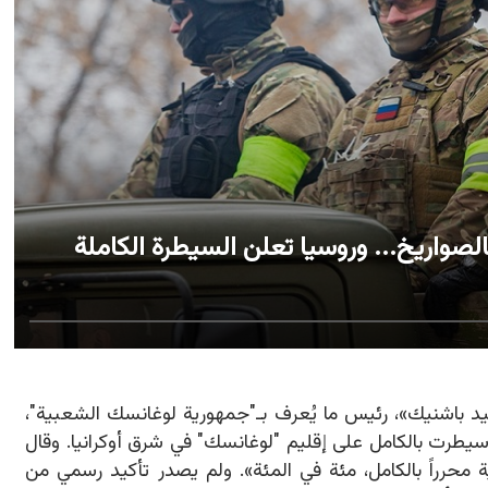
بالصواريخ... وروسيا تعلن السيطرة الكاملة
يد باشنيك
»
، رئيس ما يُعرف بـ"جمهورية لوغانسك الشعبية"،
سيطرت بالكامل على إقليم "لوغانسك" في شرق أوكرانيا. وقال
محرراً بالكامل، مئة في المئة». ولم يصدر تأكيد رسمي من