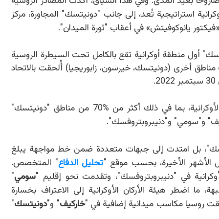
نية استراتيجية تُعد، إلى جانب "دونيتسك" المجاورة، مركز
فيكتور يانوكوفيتش
»
في أعقاب "ثورة الميدان".
ع، تصبح "لوغانسك" أول منطقة أوكرانية تقع بالكامل تحت السيطرة الروسية
لقرم عام 2014، رغم أن ثلاث مناطق أخرى (دونيتسك، خيرسون، زابوريجيا) أُلحقت بالاتحاد
.
%
70 من مناطق "دونيتسك"
كيف" و"سومي" و"دنيبروبتروفسك".
نسك"، بل امتدت إلى جبهات متعددة ضمن خط مواجهة يبلغ
تحليل الدفاع
" المتخصص.
وكرانية في "دنيبروبتروفسك"، وتقدمت نحو إقليم "
سومي
"
، ما اضطر هيئة الأركان الأوكرانية إلى الاعتراف بخسارة
ت روسيا مكاسب ميدانية إضافية في "
خاركيف
" و"
دونيتسك
"