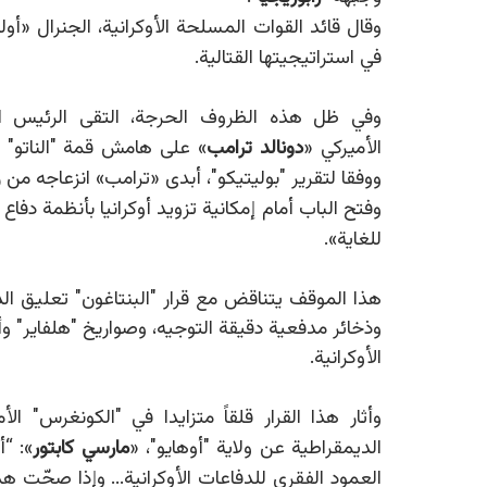
وقال قائد القوات المسلحة الأوكرانية، الجنرال
«
أول
في استراتيجيتها القتالية.
وفي ظل هذه الظروف الحرجة، التقى الرئيس ال
الأميركي
«
دونالد ترامب
»
على هامش قمة "الناتو" 
ووفقا لتقرير "
بوليتيكو"
، أبدى
«
ترامب
»
انزعاجه من 
وفتح الباب أمام إمكانية تزويد أوكرانيا بأنظمة 
للغاية».
هذا الموقف يتناقض مع قرار "البنتاغون" تعليق ا
الأوكرانية.
وأثار هذا القرار قلقاً متزايدا في "الكونغرس" 
الديمقراطية عن ولاية "أوهايو"،
«
مارسي كابتور
»
: “أ
العمود الفقري للدفاعات الأوكرانية... وإذا صحّت ه