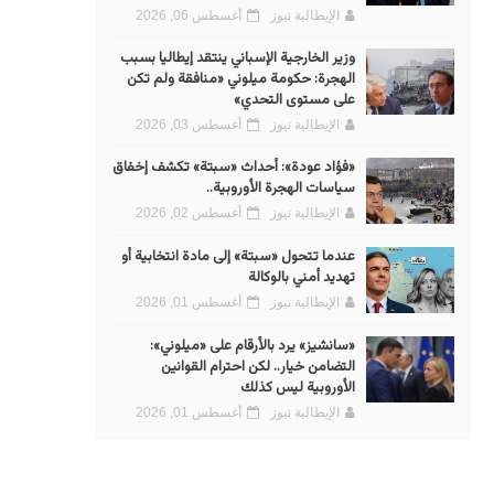
الإيطالية نيوز
أغسطس 06, 2026
وزير الخارجية الإسباني ينتقد إيطاليا بسبب
الهجرة: حكومة ميلوني «منافقة ولم تكن
على مستوى التحدي»
الإيطالية نيوز
أغسطس 03, 2026
«فؤاد عودة»: أحداث «سبتة» تكشف إخفاق
سياسات الهجرة الأوروبية..
الإيطالية نيوز
أغسطس 02, 2026
عندما تتحول «سبتة» إلى مادة انتخابية أو
تهديد أمني بالوكالة
الإيطالية نيوز
أغسطس 01, 2026
«سانشيز» يرد بالأرقام على «ميلوني»:
التضامن خيار.. لكن احترام القوانين
الأوروبية ليس كذلك
الإيطالية نيوز
أغسطس 01, 2026