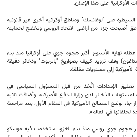
ات الأوكرانية على هذا الإعلان.
السيطرة على "لوغانسك" ومناطق أوكرانية أخرى غير قانونية
ناطق أصبحت جزءا من أراضي الاتحاد الروسي وتخضع لحمايته
طلة نهاية الأسبوع، أكبر هجوم جوي على أوكرانيا منذ بدء
البنتاغون) وقف تزويد كييف بصواريخ "باتريوت" وذخائر دقيقة
لأميركية إلى مستويات مقلقة.
 تعليق الإمدادات اتُّخذ من قبل المسؤول السياسي في
مستويات الذخائر لدى وزارة الدفاع الأميركية. وأضافت نائبة
رار جاء لوضع المصالح الأميركية في المقام الأول، بعد مراجعة
 لحلفائها في العالم».
كبر هجوم جوي روسي منذ بدء الغزو، استخدمت فيه موسكو