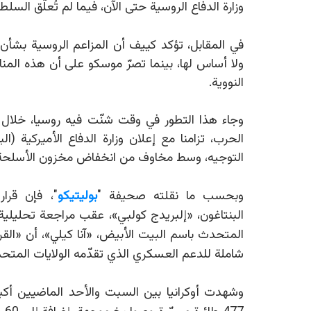
وزارة الدفاع الروسية حتى الآن، فيما لم تُعلّق السلط
في المقابل، تؤكد كييف أن المزاعم الروسية بشأن 
ولا أساس لها، بينما تصرّ موسكو على أن هذه الم
النووية.
وجاء هذا التطور في وقت شنّت فيه روسيا، خلال ع
الحرب، تزامنا مع إعلان وزارة الدفاع الأميركية (
التوجيه، وسط مخاوف من انخفاض مخزون الأسلحة ا
وبحسب ما نقلته صحيفة "
بوليتيكو
"
، فإن قرار
البنتاغون،
«
إلبريدج كولبي
»
، عقب مراجعة تحليلية ل
المتحدث باسم البيت الأبيض،
«
آنا كيلي
»
، أن «الق
شاملة للدعم العسكري الذي تقدّمه الولايات المتحدة
وشهدت أوكرانيا بين السبت والأحد الماضيين أ