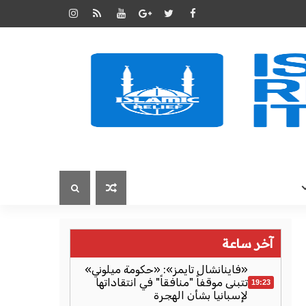
آخر ساعة
«فاينانشال تايمز»: «حكومة ميلوني»
تتبنى موقفاً "منافقاً" في انتقاداتها
19:23
لإسبانيا بشأن الهجرة