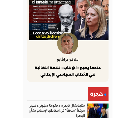
ماركو ترافايو
عندما يصبح «الإرهاب» تهمة انتقائية
في الخطاب السياسي الإيطالي
هجرة
«فاينانشال تايمز»: «حكومة ميلوني» تتبنى
موقفاً "منافقاً" في انتقاداتها لإسبانيا بشأن
الهجرة