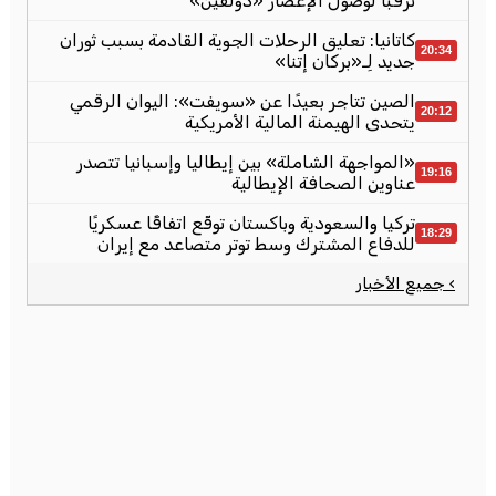
ترقبًا لوصول الإعصار «دولفين»
كاتانيا: تعليق الرحلات الجوية القادمة بسبب ثوران
20:34
جديد لِـ«بركان إتنا»
الصين تتاجر بعيدًا عن «سويفت»: اليوان الرقمي
20:12
يتحدى الهيمنة المالية الأمريكية
«المواجهة الشاملة» بين إيطاليا وإسبانيا تتصدر
19:16
عناوين الصحافة الإيطالية
تركيا والسعودية وباكستان توقّع اتفاقًا عسكريًا
18:29
للدفاع المشترك وسط توتر متصاعد مع إيران
› جميع الأخبار