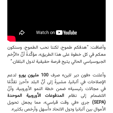
وأضافت:
“
هدفكم طموح، لكننا نحب الطموح، وسنكون
معكم في كل خطوة على هذا الطريق»، مؤكِّدةً أنَّ «الزَّخم
الجيوسياسي الحالي يتيح فرصة حقيقية لدول البلقان.
”
وأعلنت
«
فون دير لاين
»
صرف
100 مليون يورو
لدعم
الإصلاحات في ألبانيا، مشيرةً إلى أنَّ البلد «أحرز تقدُّمًا
في مجالات رئيسية» ضمن خطة النمو الأوروبية، وأنَّ
الانضمام إلى نظام
المدفوعات الأوروبية الموحدة
(SEPA)
جرى «في وقت قياسي»، مما يجعل تحويل
الأموال بين ألبانيا ودول الاتحاد «أسهل وأرخص بكثير».