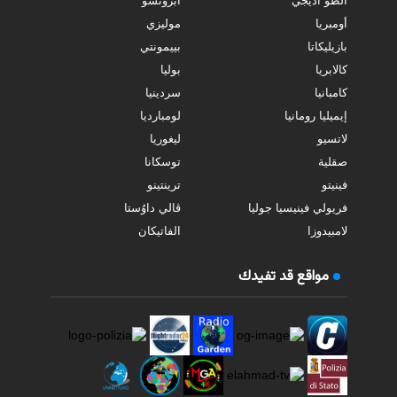
ألطو أديجي
أبروتسو
أومبريا
موليزي
بازيليكاتا
بييمونتي
كالابريا
بوليا
كامبانيا
سردينيا
إيميليا رومانيا
لومبارديا
لاتسيو
ليغوريا
صقلية
توسكانا
فينيتو
ترينتينو
فريولي فينيسيا جوليا
ڤالي داوُستا
لامبيدوزا
الفاتيكان
مواقع قد تفيدك