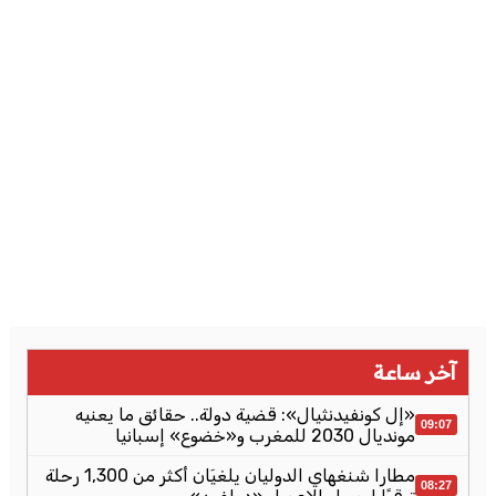
آخر ساعة
«إل كونفيدنثيال»: قضية دولة.. حقائق ما يعنيه
09:07
مونديال 2030 للمغرب و«خضوع» إسبانيا
مطارا شنغهاي الدوليان يلغيَان أكثر من 1,300 رحلة
08:27