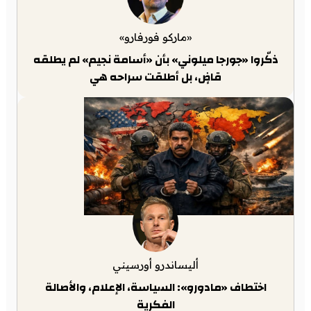
«ماركو فورفارو»
ذكّروا «جورجا ميلوني» بأن «أسامة نجيم» لم يطلقه
قاضٍ، بل أطلقت سراحه هي
أليساندرو أورسيني
اختطاف «مادورو»: السياسة، الإعلام، والأصالة
الفكرية