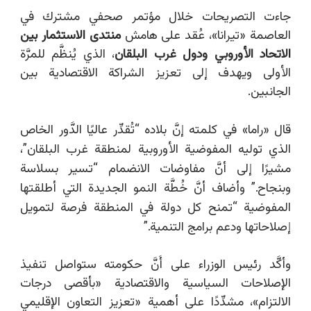
جاءت التصريحات خلال مؤتمر صحفي مشترك في
العاصمة «تيرانا»، عُقد على هامش
منتدى الاستثمار بين
الاتحاد الأوروبي ودول غرب البلقان
، الذي يُنظَّم للمرَّة
الأولى ويهدف إلى تعزيز الشراكة الاقتصادية بين
الجانبين.
قال
«
راما
»
في كلمته إنَّ بلاده
“
تُقدِّر عاليًا الدَّور الخاص
الذي توليه المفوضية الأوروبية لمنطقة غرب البلقان
”
،
مشيرًا إلى أنَّ مفاوضات الانضمام
“
تسير بسلاسة
وبنجاح.
”
وأضاف أنَّ خُطَّة النمو الجديدة التي أطلقتها
المفوضية “تمنح كل دولة في المنطقة فرصة لتمويل
إصلاحاتها ودعم برامج التنمية.
”
وأكَّد رئيس الوزراء على أَنَّ حكومته ستواصل تنفيذ
الإصلاحات السياسية والاقتصادية «بأقصى درجات
الالتزام»، مشدِّدًا على أهمية «تعزيز التعاون الإقليمي