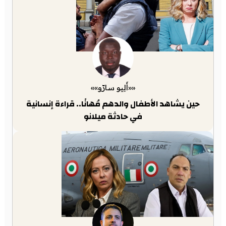
««أَلِيو سارّو»»
حين يشاهد الأطفال والدهم مُهانًا.. قراءة إنسانية
في حادثة ميلانو