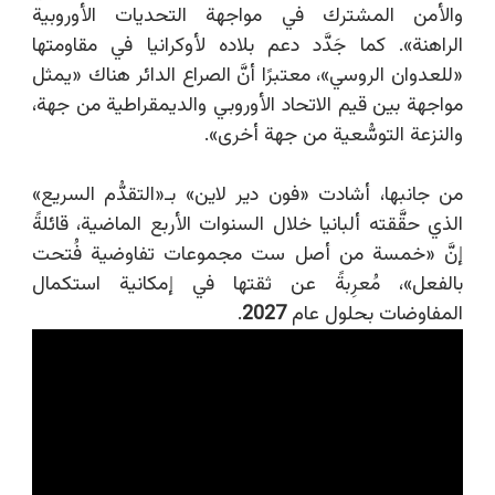
والأمن المشترك في مواجهة التحديات الأوروبية
الراهنة». كما جَدَّد دعم بلاده لأوكرانيا في مقاومتها
«للعدوان الروسي»، معتبرًا أنَّ الصراع الدائر هناك «يمثل
مواجهة بين قيم الاتحاد الأوروبي والديمقراطية من جهة،
والنزعة التوسُّعية من جهة أخرى».
من جانبها،
أشادت «فون دير لاين
»
بـ«التقدُّم السريع»
الذي حقَّقته ألبانيا خلال السنوات الأربع الماضية، قائلةً
إنَّ «خمسة من أصل ست مجموعات تفاوضية فُتحت
بالفعل»، مُعرِبةً عن ثقتها في إمكانية استكمال
المفاوضات بحلول عام
2027
.