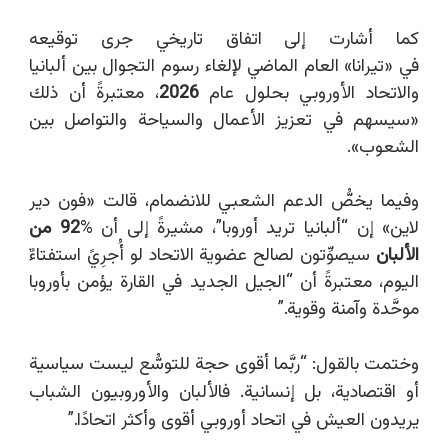
كما أشارت إلى اتفاق تاريخي جرى توقيعه
في
«
تيرانا
»
العام الماضي لإلغاء رسوم التجوال بين ألبانيا
والاتحاد الأوروبي بحلول عام
2026
، معتبرةً أن ذلك
«سيسهم في تعزيز الأعمال والسياحة والتواصل بين
الشعوب».
وفيما يخصُّ الدعم الشعبي للانضمام، قالت
«
فون دير
لاين
»
إن
“
ألبانيا تريد أوروبا
”
، مشيرةً إلى أن %
92 من
الألبان
سيصوِّتون لصالح عضوية الاتحاد لو أُجرِيً استفتاءٌ
اليوم، معتبرةً أن
“
الجيل الجديد في القارة يؤمن بأوروبا
موحَّدة وآمنة وقوية.
”
وختمت بالقول:
“
ربَّما أقوى حجة للتوسُّع ليست سياسية
أو اقتصادية، بل إنسانية. فالألبان والأوروبيون الشباب
يريدون العيش في اتحاد أوروبي أقوى وأكثر اتحادًا.
”