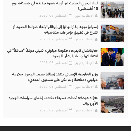
لماذا يجري الحديث عن أزمة هجرة جديدة في «سبتة» يوم
15 أغسطس؟
الإيطالية نيوز
أغسطس 08, 2026
إسبانيا توجه إنذارًا نهائيًا إلى إيطاليا لإلغاء ضوابط الحدود أو
تشرع في تطبيق «إجراءات متناسبة»
الإيطالية نيوز
أغسطس 07, 2026
«فاينانشال تايمز»: «حكومة ميلوني» تتبنى موقفاً "منافقاً" في
انتقاداتها لإسبانيا بشأن الهجرة
الإيطالية نيوز
أغسطس 06, 2026
وزير الخارجية الإسباني ينتقد إيطاليا بسبب الهجرة: حكومة
ميلوني «منافقة ولم تكن على مستوى التحدي»
الإيطالية نيوز
أغسطس 03, 2026
«فؤاد عودة»: أحداث «سبتة» تكشف إخفاق سياسات الهجرة
الأوروبية..
الإيطالية نيوز
أغسطس 02, 2026