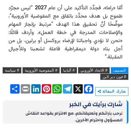
أمّا
«
راما
»
، فجدَّد التأكيد على أن عام
2027
“
ليس مجرَّد
طموح بل هدف محدَّد باتفاق مع المفوضية الأوروبية
”
،
موضِّحًا أنَّ تحقيق هذا الهدف
“
مرتبط بإنجاز المهام
والإصلاحات المدرجة في خطة العمل». وأردف قائلًا:
«نحن لا نؤدي واجباتنا لإرضاء بروكسل أو برلين، بل من
أجل بناء دولة ديمقراطية فاعلة لشعبنا وللأجيال
المقبلة.
”
التصنيف
# الاتحاد الأوروبي
# ألبانيا
# المفوضية الأوروبية
# سياسة
# فون دير لاين
S
P
L
P
W
T
X
F
h
r
i
i
h
e
a
شارك المقالة
a
i
n
n
a
l
c
r
n
k
t
t
e
e
شارك برأيك في الخبر
e
t
e
e
s
g
b
d
r
A
r
o
نرحب بآرائكم وتعليقاتكم، مع الالتزام بقواعد النقاش
I
e
p
a
o
المسؤول واحترام الآخرين.
n
s
p
m
k
t