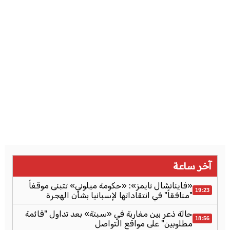
آخر ساعة
«فاينانشال تايمز»: «حكومة ميلوني» تتبنى موقفاً
19:23
"منافقاً" في انتقاداتها لإسبانيا بشأن الهجرة
حالة ذعر بين مغاربة في «سبتة» بعد تداول "قائمة
18:56
مطلوبين" على مواقع التواصل