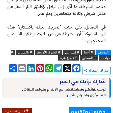
مدينة
«
موريدكي
»
بعدما أطلق بعض المشاركين النار على
عناصر الشرطة، ما أدَّى إلى تبادل لإطلاق النار أسفر عن
مقتل شرطي وثلاثة متظاهرين ومارٍ عابر.
في المقابل، نفى حزب "تحريك لبيك باكستان" هذه
الرواية، مؤكداً أن الشرطة هي من بادرت بإطلاق النار على
المحتجين.
التصنيف
# آسيا
# إسرائيل
# الشرق الأوسط
# باكستان
#
حوادث
# فلسطين
# قطاع غزة
S
P
L
P
W
T
X
F
h
r
i
i
h
e
a
شارك المقالة
a
i
n
n
a
l
c
r
n
k
t
t
e
e
شارك برأيك في الخبر
e
t
e
e
s
g
b
d
r
A
r
o
نرحب بآرائكم وتعليقاتكم، مع الالتزام بقواعد النقاش
I
e
p
a
o
المسؤول واحترام الآخرين.
n
s
p
m
k
t
مقالات متقاربة
قـــراءة المزيد