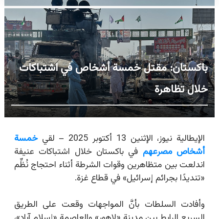
باكستان: مقتل خمسة أشخاص في اشتباكات
خلال تظاهرة
الإيطالية نيوز، الإثنين 13 أكتوبر 2025 – لقي
خمسة
أشخاص مصرعهم
في باكستان خلال اشتباكات عنيفة
اندلعت بين متظاهرين وقوات الشرطة أثناء احتجاج نُظِّم
«تنديدًا بجرائم إسرائيل»
في قطاع غزة
.
وأفادت السلطات بأنَّ المواجهات وقعت على الطريق
السريع الرابط بين مدينة
«
لاهور
»
والعاصمة «إسلام آباد»،