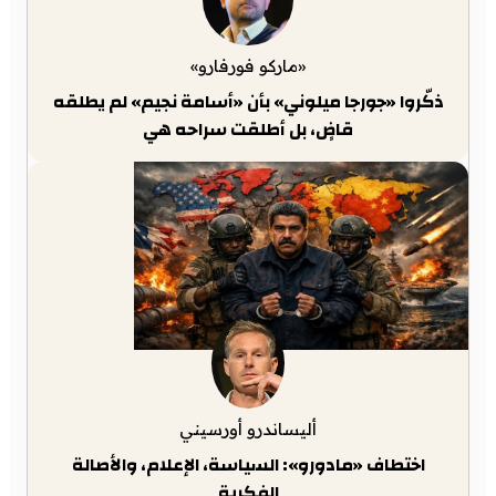
«ماركو فورفارو»
ذكّروا «جورجا ميلوني» بأن «أسامة نجيم» لم يطلقه
قاضٍ، بل أطلقت سراحه هي
أليساندرو أورسيني
اختطاف «مادورو»: السياسة، الإعلام، والأصالة
الفكرية