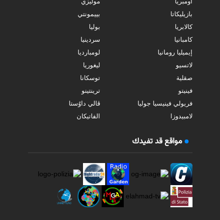
أومبريا
موليزي
بازيليكاتا
بييمونتي
كالابريا
بوليا
كامبانيا
سردينيا
إيميليا رومانيا
لومبارديا
لاتسيو
ليغوريا
صقلية
توسكانا
فينيتو
ترينتينو
فريولي فينيسيا جوليا
ڤالي داوُستا
لامبيدوزا
الفاتيكان
مواقع قد تفيدك