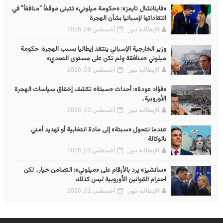
«فاينانشال تايمز»: «حكومة ميلوني» تتبنى موقفاً "منافقاً" في
انتقاداتها لإسبانيا بشأن الهجرة
الإيطالية نيوز
أغسطس 06, 2026
وزير الخارجية الإسباني ينتقد إيطاليا بسبب الهجرة: حكومة
ميلوني «منافقة ولم تكن على مستوى التحدي»
الإيطالية نيوز
أغسطس 03, 2026
«فؤاد عودة»: أحداث «سبتة» تكشف إخفاق سياسات الهجرة
الأوروبية..
الإيطالية نيوز
أغسطس 02, 2026
عندما تتحول «سبتة» إلى مادة انتخابية أو تهديد أمني
بالوكالة
الإيطالية نيوز
أغسطس 01, 2026
«سانشيز» يرد بالأرقام على «ميلوني»: التضامن خيار.. لكن
احترام القوانين الأوروبية ليس كذلك
الإيطالية نيوز
أغسطس 01, 2026