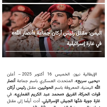
اليمن: مقتل رئيس أركان جماعة «أنصار الله»
في غارة إسرائيلية
الإيطالية نيوز، الخميس 16 أكتوبر 2025 –
أعلن
«
يحيى سريع»
، المتحدث العسكري باسم جماعة
أنصار
الله
اليمنية، المعروفة باسم
الحوثيين
، مقتل
رئيس أركان
قوات الحركة، الفريق «محمد عبد الكريم الغماري»
، في
غارة جوية شنّها الجيش الإسرائيلي
، أدت أيضًا إلى مقتل