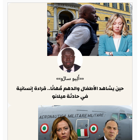
««أَلِيو سارّو»»
حين يشاهد الأطفال والدهم مُهانًا.. قراءة إنسانية
في حادثة ميلانو