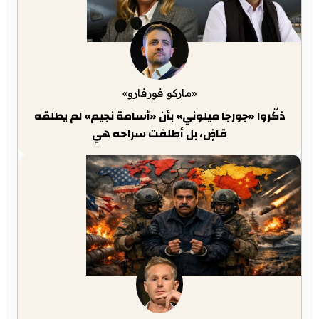
«ماركو فورفارو»
ذكّروا «جورجا ميلوني» بأن «أسامة نجيم» لم يطلقه
قاضٍ، بل أطلقت سراحه هي