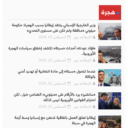
هجرة
وزير الخارجية الإسباني ينتقد إيطاليا بسبب الهجرة: حكومة
ميلوني «منافقة ولم تكن على مستوى التحدي»
الإيطالية نيوز
أغسطس 03, 2026
«فؤاد عودة»: أحداث «سبتة» تكشف إخفاق سياسات الهجرة
الأوروبية..
الإيطالية نيوز
أغسطس 02, 2026
عندما تتحول «سبتة» إلى مادة انتخابية أو تهديد أمني
بالوكالة
الإيطالية نيوز
أغسطس 01, 2026
«سانشيز» يرد بالأرقام على «ميلوني»: التضامن خيار.. لكن
احترام القوانين الأوروبية ليس كذلك
الإيطالية نيوز
أغسطس 01, 2026
إيطاليا تعلق العمل باتفاقية شنغن مع إسبانيا وسط أزمة
الهجرة في سبتة