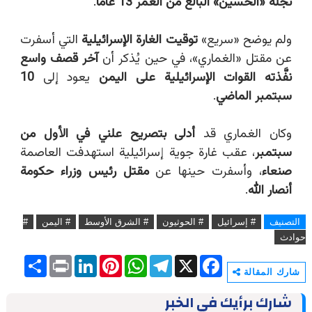
نجله «الحسين» البالغ من العمر 13 عامًا
.
ولم يوضح «سريع»
توقيت الغارة الإسرائيلية
التي أسفرت
عن مقتل «الغماري»، في حين يُذكر أن
آخر قصف واسع
نفَّذته القوات الإسرائيلية على اليمن
يعود إلى
10
سبتمبر الماضي
.
وكان الغماري قد
أدلى بتصريح علني في الأول من
سبتمبر
، عقب غارة جوية إسرائيلية استهدفت العاصمة
صنعاء
، وأسفرت حينها عن
مقتل رئيس وزراء حكومة
أنصار الله
.
التصنيف
# إسرائيل
# الحوثيون
# الشرق الأوسط
# اليمن
#
حوادث
S
P
L
P
W
T
X
F
h
r
i
i
h
e
a
شارك المقالة
a
i
n
n
a
l
c
r
n
k
t
t
e
e
شارك برأيك في الخبر
e
t
e
e
s
g
b