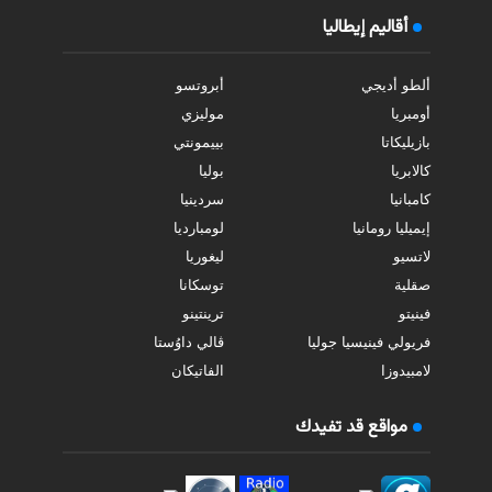
أقاليم إيطاليا
ألطو أديجي
أبروتسو
أومبريا
موليزي
بازيليكاتا
بييمونتي
كالابريا
بوليا
كامبانيا
سردينيا
إيميليا رومانيا
لومبارديا
لاتسيو
ليغوريا
صقلية
توسكانا
فينيتو
ترينتينو
فريولي فينيسيا جوليا
ڤالي داوُستا
لامبيدوزا
الفاتيكان
مواقع قد تفيدك