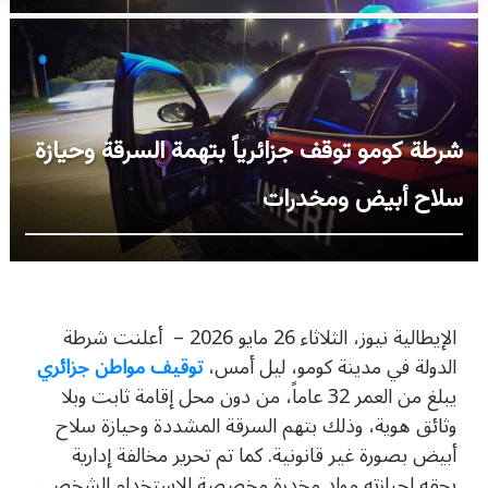
شرطة كومو توقف جزائرياً بتهمة السرقة وحيازة
سلاح أبيض ومخدرات
الإيطالية نيوز، الثلاثاء 26 مايو 2026 –
أعلنت شرطة
الدولة في مدينة
كومو
، ليل أمس،
توقيف مواطن جزائري
يبلغ من العمر 32 عاماً، من دون محل إقامة ثابت وبلا
وثائق هوية، وذلك بتهم السرقة المشددة وحيازة سلاح
أبيض بصورة غير قانونية. كما تم تحرير مخالفة إدارية
بحقه لحيازته مواد مخدرة مخصصة للاستخدام الشخصي.