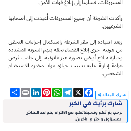
المسروقات، فسارعا إلى إبلاغ قوات الأمن.
وأكدت الشرطة أن جميع المسروقات أُعيدت إلى أصحابها
الشرعيين.
وبعد اقتياده إلى مقر الشرطة واستكمال إجراءات التحقق
من هويته، جرى إبلاغ القضاء بحقه بتهم السرقة المشددة
وحيازة سلاح أبيض بصورة غير قانونية، إلى جانب فرض
غرامة إدارية عليه بسبب حيازة مواد مخدرة للاستخدام
الشخصي.
S
P
L
P
W
T
X
F
h
r
i
i
h
e
a
شارك المقالة
a
i
n
n
a
l
c
شارك برأيك في الخبر
r
n
k
t
t
e
e
e
t
e
e
s
g
b
نرحب بآرائكم وتعليقاتكم، مع الالتزام بقواعد النقاش
d
r
A
r
o
المسؤول واحترام الآخرين.
I
e
p
a
o
n
s
p
m
k
t