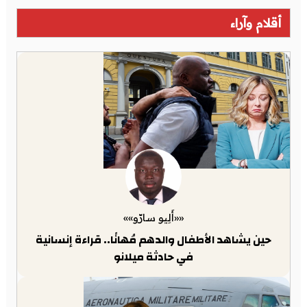
أقلام وآراء
««أَلِيو سارّو»»
حين يشاهد الأطفال والدهم مُهانًا.. قراءة إنسانية
في حادثة ميلانو