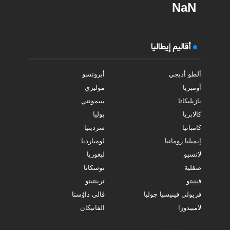
NaN
أقاليم إيطاليا
ألطو أديجي
أبروتسو
أومبريا
موليزي
بازيليكاتا
بييمونتي
كالابريا
بوليا
كامبانيا
سردينيا
إيميليا رومانيا
لومبارديا
لاتسيو
ليغوريا
صقلية
توسكانا
فينيتو
ترينتينو
فريولي فينيسيا جوليا
ڤالي داوُستا
لامبيدوزا
الفاتيكان