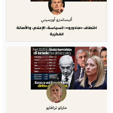
أليساندرو أورسيني
اختطاف «مادورو»: السياسة، الإعلام، والأصالة
الفكرية
ماركو ترافايو