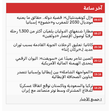
آخر ساعة
«إل كونفيدنثيال»: قضية دولة.. حقائق ما يعنيه
09:07
مونديال 2030 للمغرب و«خضوع» إسبانيا
مطارا شنغهاي الدوليان يلغيَان أكثر من 1,300 رحلة
08:27
ترقبًا لوصول الإعصار «دولفين»
كاتانيا: تعليق الرحلات الجوية القادمة بسبب ثوران
20:34
جديد لِـ«بركان إتنا»
الصين تتاجر بعيدًا عن «سويفت»: اليوان الرقمي
20:12
يتحدى الهيمنة المالية الأمريكية
«المواجهة الشاملة» بين إيطاليا وإسبانيا تتصدر
19:16
عناوين الصحافة الإيطالية
تركيا والسعودية وباكستان توقّع اتفاقًا عسكريًا
18:29
للدفاع المشترك وسط توتر متصاعد مع إيران
› جميع الأخبار