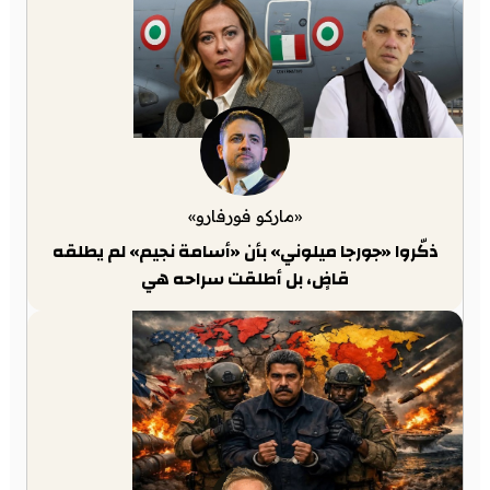
«ماركو فورفارو»
ذكّروا «جورجا ميلوني» بأن «أسامة نجيم» لم يطلقه
قاضٍ، بل أطلقت سراحه هي