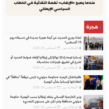
عندما يصبح «الإرهاب» تهمة انتقائية في الخطاب
السياسي الإيطالي
هجرة
لماذا يجري الحديث عن أزمة هجرة جديدة في «سبتة» يوم
15 أغسطس؟
الإيطالية نيوز
أغسطس 08, 2026
إسبانيا توجه إنذارًا نهائيًا إلى إيطاليا لإلغاء ضوابط الحدود أو
تشرع في تطبيق «إجراءات متناسبة»
الإيطالية نيوز
أغسطس 07, 2026
«فاينانشال تايمز»: «حكومة ميلوني» تتبنى موقفاً "منافقاً" في
انتقاداتها لإسبانيا بشأن الهجرة
الإيطالية نيوز
أغسطس 06, 2026
وزير الخارجية الإسباني ينتقد إيطاليا بسبب الهجرة: حكومة
ميلوني «منافقة ولم تكن على مستوى التحدي»
الإيطالية نيوز
أغسطس 03, 2026