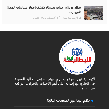
«فؤاد عودة»: أحداث «سبتة» تكشف إخفاق سياسات الهجرة
الأوروبية..
الإيطالية نيوز
أغسطس 02, 2026
الإيطالية نيوز، موقع إخباري مهتم بشؤون الجالية المقيمة
في الخارج مع إطلالة على أهم الأحداث والحوادث الواقعة
في العالم.
انظم إلينا عبر المنصات التالية