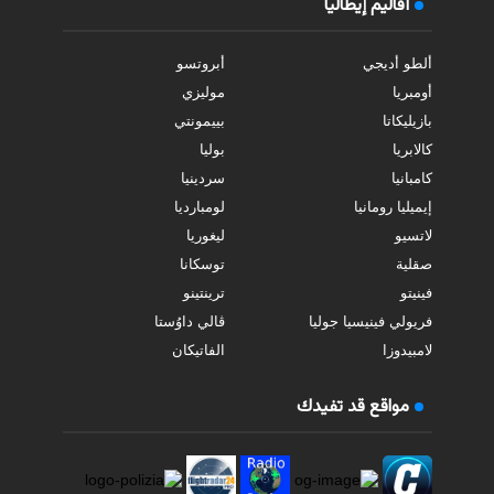
أقاليم إيطاليا
ألطو أديجي
أبروتسو
أومبريا
موليزي
بازيليكاتا
بييمونتي
كالابريا
بوليا
كامبانيا
سردينيا
إيميليا رومانيا
لومبارديا
لاتسيو
ليغوريا
صقلية
توسكانا
فينيتو
ترينتينو
فريولي فينيسيا جوليا
ڤالي داوُستا
لامبيدوزا
الفاتيكان
مواقع قد تفيدك