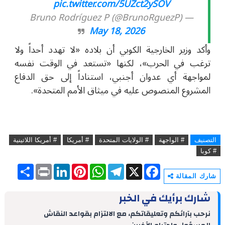
pic.twitter.com/5UZct2ySOV
— Bruno Rodríguez P (@BrunoRguezP)
May 18, 2026
وأكد وزير الخارجية الكوبي أن بلاده «لا تهدد أحداً ولا
ترغب في الحرب»، لكنها «تستعد في الوقت نفسه
لمواجهة أي عدوان أجنبي، استناداً إلى حق الدفاع
المشروع المنصوص عليه في ميثاق الأمم المتحدة».
التصنيف
# الواجهة
# الولايات المتحدة
# أمريكا
# أمريكا اللاتينية
# كوبا
S
P
L
P
W
T
X
F
h
r
i
i
h
e
a
شارك المقالة
a
i
n
n
a
l
c
r
n
k
t
t
e
e
شارك برأيك في الخبر
e
t
e
e
s
g
b
d
r
A
r
o
نرحب بآرائكم وتعليقاتكم، مع الالتزام بقواعد النقاش
I
e
p
a
o
n
s
p
m
k