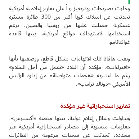
وجاءت تصريحات رودريغيز رداً على تقارير إعلامية أمريكية
تحدثت عن امتلاك كوبا أكثر من 300 طائرة مسيّرة
عسكرية حصلت عليها من روسيا والصين، بزعم
استخدامها لاستهداف مواقع أمريكية، بينها قاعدة
غوانتانامو.
ونفت هافانا تلك الاتهامات بشكل قاطع، ووصفتها بأنها
«افتراءات»، مؤكدة أن البلاد «تعمل من أجل السلام»
رغم ما اعتبرته «هجمات متواصلة» من إدارة الرئيس
الأمريكي
«دونالد ترامب»
.
تقارير استخباراتية غير مؤكدة
وتداولت وسائل إعلام دولية، بينها منصة
«أكسيوس»
،
معلومات منسوبة إلى مصادر استخباراتية أمريكية غير
محددة، تحدثت عن شحنات مزعومة من الطائرات