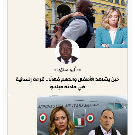
««أَلِيو سارّو»»
حين يشاهد الأطفال والدهم مُهانًا.. قراءة إنسانية
في حادثة ميلانو