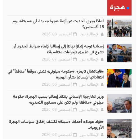
هجرة
لماذا يجري الحديث عن أزمة هجرة جديدة في «سبتة» يوم
15 أغسطس؟
الإيطالية نيوز
أغسطس 08, 2026
إسبانيا توجه إنذارًا نهائيًا إلى إيطاليا لإلغاء ضوابط الحدود أو
تشرع في تطبيق «إجراءات متناسبة»
الإيطالية نيوز
أغسطس 07, 2026
«فاينانشال تايمز»: «حكومة ميلوني» تتبنى موقفاً "منافقاً" في
انتقاداتها لإسبانيا بشأن الهجرة
الإيطالية نيوز
أغسطس 06, 2026
وزير الخارجية الإسباني ينتقد إيطاليا بسبب الهجرة: حكومة
ميلوني «منافقة ولم تكن على مستوى التحدي»
الإيطالية نيوز
أغسطس 03, 2026
«فؤاد عودة»: أحداث «سبتة» تكشف إخفاق سياسات الهجرة
الأوروبية..
الإيطالية نيوز
أغسطس 02, 2026