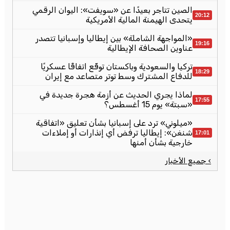
الصين تتاجر بعيدًا عن «سويفت»: اليوان الرقمي
20:12
يتحدى الهيمنة المالية الأمريكية
«المواجهة الشاملة» بين إيطاليا وإسبانيا تتصدر
19:16
عناوين الصحافة الإيطالية
تركيا والسعودية وباكستان توقّع اتفاقًا عسكريًا
18:29
للدفاع المشترك وسط توتر متصاعد مع إيران
لماذا يجري الحديث عن أزمة هجرة جديدة في
17:55
«سبتة» يوم 15 أغسطس؟
«ميلوني» ترد على إسبانيا بشأن تعليق «اتفاقية
شنغن»: إيطاليا ترفض أي إنذارات أو إملاءات
17:01
خارجية بشأن أمنها
› جميع الأخبار