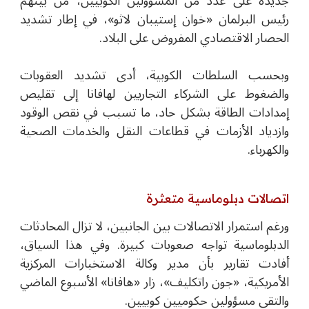
جديدة على عدد من المسؤولين الكوبيين، من بينهم
رئيس البرلمان
«خوان إستيبان لاثو»
، في إطار تشديد
الحصار الاقتصادي المفروض على البلاد.
وبحسب السلطات الكوبية، أدى تشديد العقوبات
والضغوط على الشركاء التجاريين لهافانا إلى تقليص
إمدادات الطاقة بشكل حاد، ما تسبب في نقص الوقود
وازدياد الأزمات في قطاعات النقل والخدمات الصحية
والكهرباء.
اتصالات دبلوماسية متعثرة
ورغم استمرار الاتصالات بين الجانبين، لا تزال المحادثات
الدبلوماسية تواجه صعوبات كبيرة. وفي هذا السياق،
أفادت تقارير بأن مدير وكالة الاستخبارات المركزية
الأمريكية
،
«جون راتكليف»
،
زار
«
هافانا
»
الأسبوع الماضي
والتقى مسؤولين حكوميين كوبيين.