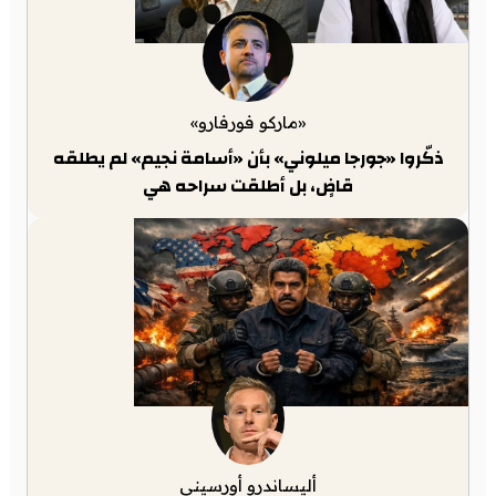
«ماركو فورفارو»
ذكّروا «جورجا ميلوني» بأن «أسامة نجيم» لم يطلقه
قاضٍ، بل أطلقت سراحه هي
أليساندرو أورسيني