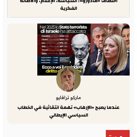
اختطاف «مادورو»: السياسة، الإعلام، والأصالة
الفكرية
ماركو ترافايو
عندما يصبح «الإرهاب» تهمة انتقائية في الخطاب
السياسي الإيطالي