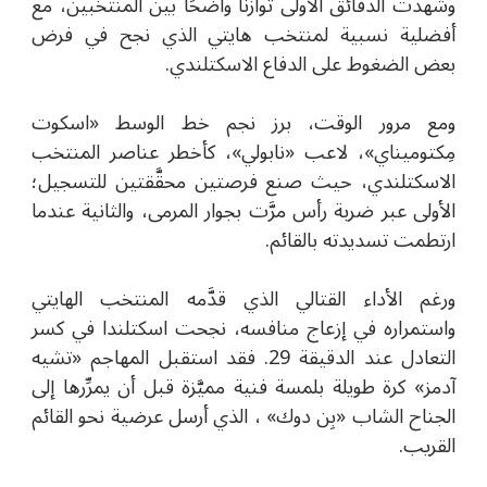
وشهدت الدقائق الأولى توازنًا واضحًا بين المنتخبين، مع
أفضلية نسبية لمنتخب هايتي الذي نجح في فرض
بعض الضغوط على الدفاع الاسكتلندي.
ومع مرور الوقت، برز نجم خط الوسط «اسكوت
مِكتوميناي»، لاعب «نابولي»، كأخطر عناصر المنتخب
الاسكتلندي، حيث صنع فرصتين محقَّقتين للتسجيل؛
الأولى عبر ضربة رأس مرَّت بجوار المرمى، والثانية عندما
ارتطمت تسديدته بالقائم.
ورغم الأداء القتالي الذي قدَّمه المنتخب الهايتي
واستمراره في إزعاج منافسه، نجحت اسكتلندا في كسر
التعادل عند الدقيقة 29. فقد استقبل المهاجم «تشيه
آدمز» كرة طويلة بلمسة فنية مميَّزة قبل أن يمرِّرها إلى
الجناح الشاب «بِن دوك» ، الذي أرسل عرضية نحو القائم
القريب.