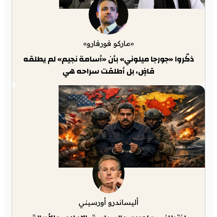
«ماركو فورفارو»
ذكّروا «جورجا ميلوني» بأن «أسامة نجيم» لم يطلقه
قاضٍ، بل أطلقت سراحه هي
أليساندرو أورسيني