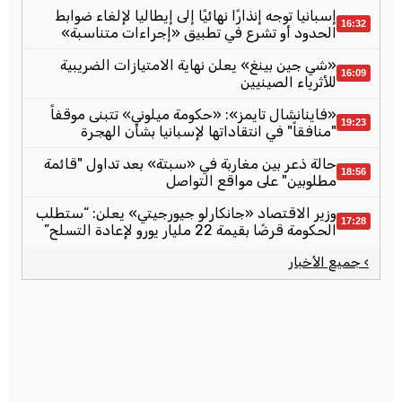
إسبانيا توجه إنذارًا نهائيًا إلى إيطاليا لإلغاء ضوابط
16:32
الحدود أو تشرع في تطبيق «إجراءات متناسبة»
«شي جين بينغ» يعلن نهاية الامتيازات الضريبية
16:09
للأثرياء الصينيين
«فاينانشال تايمز»: «حكومة ميلوني» تتبنى موقفاً
19:23
"منافقاً" في انتقاداتها لإسبانيا بشأن الهجرة
حالة ذعر بين مغاربة في «سبتة» بعد تداول "قائمة
18:56
مطلوبين" على مواقع التواصل
وزير الاقتصاد «جانكارلو جيورجيتي» يعلن: “ستطلب
17:28
الحكومة قرضًا بقيمة 22 مليار يورو لإعادة التسلح”
› جميع الأخبار