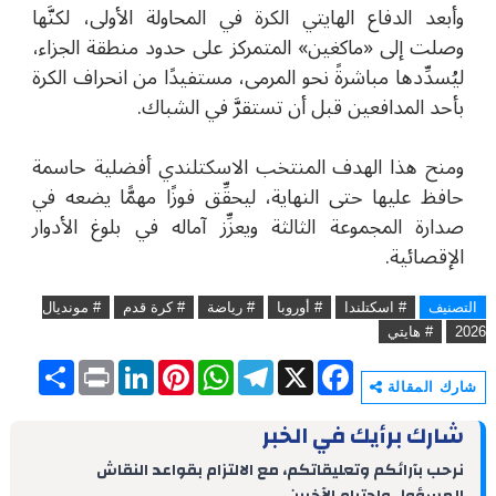
وأبعد الدفاع الهايتي الكرة في المحاولة الأولى، لكنَّها
وصلت إلى «ماكغين» المتمركز على حدود منطقة الجزاء،
ليُسدِّدها مباشرةً نحو المرمى، مستفيدًا من انحراف الكرة
بأحد المدافعين قبل أن تستقرَّ في الشباك.
ومنح هذا الهدف المنتخب الاسكتلندي أفضلية حاسمة
حافظ عليها حتى النهاية، ليحقِّق فوزًا مهمًّا يضعه في
صدارة المجموعة الثالثة ويعزِّز آماله في بلوغ الأدوار
الإقصائية.
التصنيف
# اسكتلندا
# أوروبا
# رياضة
# كرة قدم
# مونديال
2026
# هايتي
S
P
L
P
W
T
X
F
h
r
i
i
h
e
a
شارك المقالة
a
i
n
n
a
l
c
r
n
k
t
t
e
e
شارك برأيك في الخبر
e
t
e
e
s
g
b
d
r
A
r
o
نرحب بآرائكم وتعليقاتكم، مع الالتزام بقواعد النقاش
I
e
p
a
o
المسؤول واحترام الآخرين.
n
s
p
m
k