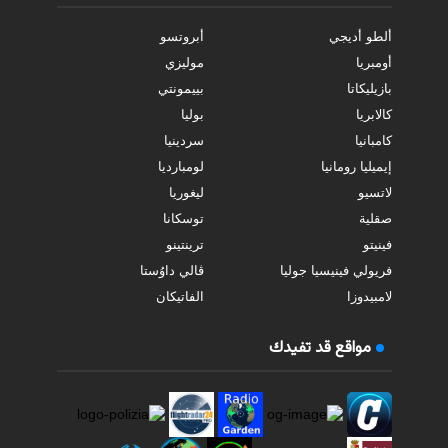
ألطو أديجي
أبروتسو
أومبريا
موليزي
بازيليكاتا
بييمونتي
كالابريا
بوليا
كامبانيا
سردينيا
إيميليا رومانيا
لومبارديا
لاتسيو
ليغوريا
صقلية
توسكانا
فينيتو
ترينتينو
فريولي فينيسيا جوليا
ڤالي داوُستا
لامبيدوزا
الفاتيكان
مواقع قد تفيدك