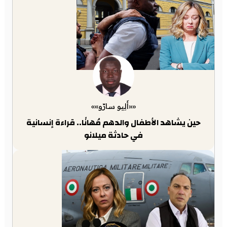
««أَلِيو سارّو»»
حين يشاهد الأطفال والدهم مُهانًا.. قراءة إنسانية
في حادثة ميلانو