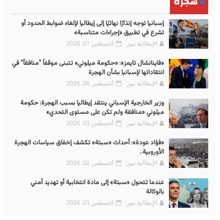
هجرة
إسبانيا توجه إنذارًا نهائيًا إلى إيطاليا لإلغاء ضوابط الحدود أو
تشرع في تطبيق «إجراءات متناسبة»
الإيطالية نيوز
أغسطس 07, 2026
«فاينانشال تايمز»: «حكومة ميلوني» تتبنى موقفاً "منافقاً" في
انتقاداتها لإسبانيا بشأن الهجرة
الإيطالية نيوز
أغسطس 06, 2026
وزير الخارجية الإسباني ينتقد إيطاليا بسبب الهجرة: حكومة
ميلوني «منافقة ولم تكن على مستوى التحدي»
الإيطالية نيوز
أغسطس 03, 2026
«فؤاد عودة»: أحداث «سبتة» تكشف إخفاق سياسات الهجرة
الأوروبية..
الإيطالية نيوز
أغسطس 02, 2026
عندما تتحول «سبتة» إلى مادة انتخابية أو تهديد أمني
بالوكالة
الإيطالية نيوز
أغسطس 01, 2026