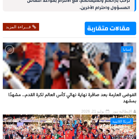
نرحب بآرائكم وتعليقاتكم، مع الالتزام بقواعد النقاش
I
e
p
a
o
المسؤول واحترام الآخرين.
n
s
p
m
k
t
مقالات متقاربة
قـــراءة المزيد
إسبانيا
الفوضى العارمة بعد صافرة نهاية نهائي كأس العالم لكرة القدم... مشهدًا
بمشهد
الإيطالية نيوز
يوليو 21, 2026
أمريكا اللاتينية