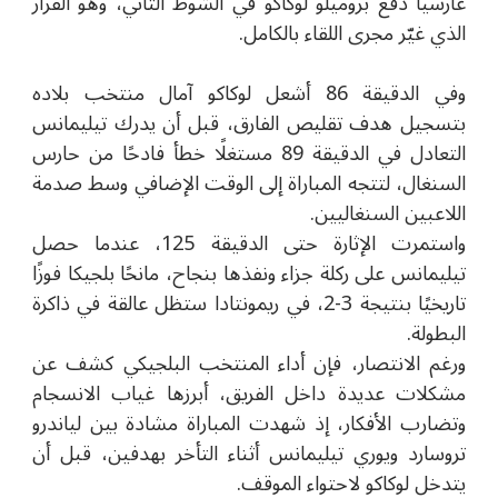
غارسيا دفع بروميلو لوكاكو في الشوط الثاني، وهو القرار
الذي غيّر مجرى اللقاء بالكامل.
وفي الدقيقة 86 أشعل لوكاكو آمال منتخب بلاده
بتسجيل هدف تقليص الفارق، قبل أن يدرك تيليمانس
التعادل في الدقيقة 89 مستغلًا خطأ فادحًا من حارس
السنغال، لتتجه المباراة إلى الوقت الإضافي وسط صدمة
اللاعبين السنغاليين.
واستمرت الإثارة حتى الدقيقة 125، عندما حصل
تيليمانس على ركلة جزاء ونفذها بنجاح، مانحًا بلجيكا فوزًا
تاريخيًا بنتيجة 3-2، في ريمونتادا ستظل عالقة في ذاكرة
البطولة.
ورغم الانتصار، فإن أداء المنتخب البلجيكي كشف عن
مشكلات عديدة داخل الفريق، أبرزها غياب الانسجام
وتضارب الأفكار، إذ شهدت المباراة مشادة بين لياندرو
تروسارد ويوري تيليمانس أثناء التأخر بهدفين، قبل أن
يتدخل لوكاكو لاحتواء الموقف.