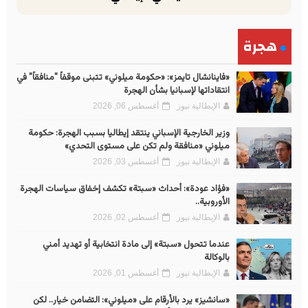
هجرة
«فاينانشال تايمز»: «حكومة ميلوني» تتبنى موقفاً "منافقاً" في
انتقاداتها لإسبانيا بشأن الهجرة
الإيطالية نيوز
أغسطس 06, 2026
وزير الخارجية الإسباني ينتقد إيطاليا بسبب الهجرة: حكومة
ميلوني «منافقة ولم تكن على مستوى التحدي»
الإيطالية نيوز
أغسطس 03, 2026
«فؤاد عودة»: أحداث «سبتة» تكشف إخفاق سياسات الهجرة
الأوروبية..
الإيطالية نيوز
أغسطس 02, 2026
عندما تتحول «سبتة» إلى مادة انتخابية أو تهديد أمني
بالوكالة
الإيطالية نيوز
أغسطس 01, 2026
«سانشيز» يرد بالأرقام على «ميلوني»: التضامن خيار.. لكن