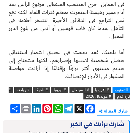
في المقابل، خرج المنتخب السنغالي مرفوع الرأس بعد
أداء مميز وهيمنة استمرت معظم فترات اللقاء، لكنه دفع
ثمن التراجع في الدقائق الأخيرة، لتتبخر أحلامه في
التأهل بعدما كان قاب قوسين أو أدنى من بلوغ الدور
المقبل.
أما بلجيكا، فقد نجحت في تحقيق انتصار استثنائي
بفضل شخصية لاعبيها وإصرارهم، لكنها ستحتاج إلى
تقديم مستوى أكثر توازنًا وإقناعًا إذا أرادت مواصلة
المشوار في الأدوار الإقصائية.
التصنيف
# إفريقيا
# السينغال
# أوروبا
# بلجيكا
# رياضة
#
كرة قدم
# مونديال 2026
S
P
L
P
W
T
X
F
h
r
i
i
h
e
a
شارك المقالة
a
i
n
n
a
l
c
r
n
k
t
t
e
e
شارك برأيك في الخبر
e
t
e
e
s
g
b
d
r
A
r
o