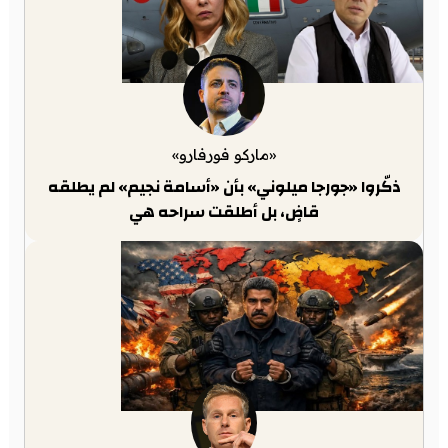
«ماركو فورفارو»
ذكّروا «جورجا ميلوني» بأن «أسامة نجيم» لم يطلقه
قاضٍ، بل أطلقت سراحه هي