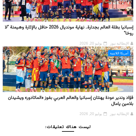
إسبانيا بطلة العالم بجدارة.. نهاية مونديال 2026 حافل بالإثارة وهيمنة "لا
روخا"
الإيطالية نيوز
يوليو 20, 2026
أمريكا اللاتينية
فؤاد وندير عودة يهنئان إسبانيا والعالم العربي بفوز «الماتادور» ويشيدان
بلامين يامال
الإيطالية نيوز
يوليو 20, 2026
ليست هناك تعليقات: