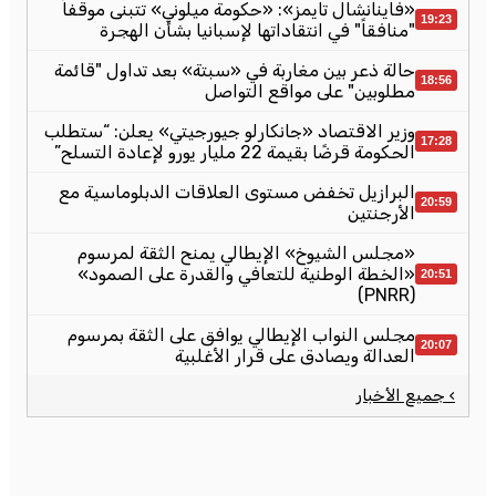
«فاينانشال تايمز»: «حكومة ميلوني» تتبنى موقفاً
19:23
"منافقاً" في انتقاداتها لإسبانيا بشأن الهجرة
حالة ذعر بين مغاربة في «سبتة» بعد تداول "قائمة
18:56
مطلوبين" على مواقع التواصل
وزير الاقتصاد «جانكارلو جيورجيتي» يعلن: “ستطلب
17:28
الحكومة قرضًا بقيمة 22 مليار يورو لإعادة التسلح”
البرازيل تخفض مستوى العلاقات الدبلوماسية مع
20:59
الأرجنتين
«مجلس الشيوخ» الإيطالي يمنح الثقة لمرسوم
«الخطة الوطنية للتعافي والقدرة على الصمود»
20:51
(PNRR)
مجلس النواب الإيطالي يوافق على الثقة بمرسوم
20:07
العدالة ويصادق على قرار الأغلبية
› جميع الأخبار