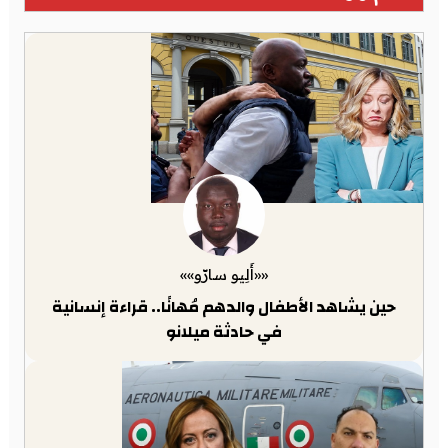
««أَلِيو سارّو»»
حين يشاهد الأطفال والدهم مُهانًا.. قراءة إنسانية
في حادثة ميلانو