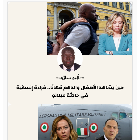
««أَلِيو سارّو»»
حين يشاهد الأطفال والدهم مُهانًا.. قراءة إنسانية
في حادثة ميلانو