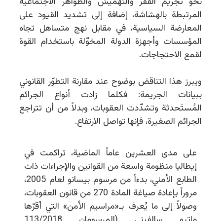
نحو تجريم الفقر والتهميش والظواهر الاجتماعية
المرتبطة بالهشاشة، إضافة إلى تشديد القيود على
المعارضة السياسية، في مقابل نهج متساهل تجاه
المؤسسات وأجهزة الدولة المخوّلة باستخدام القوة
لقمع الاحتجاجات.
ويبرز هذا التناقض بوضوح عند مقارنة التطوّر القانوني
ببيانات الجريمة: فكلما زادت أنواع الجرائم
المُستَحدثة وتشدّدت العقوبات، وبدلاً من أن تتراجع
الجرائم الصغيرة، فإنها تواصل الارتفاع.
على مدى العشرين عاماً الماضية، تراكمت في
إيطاليا منظومة واسعة من القوانين والإجراءات ذات
الطابع الأمني، بدءاً من مرسوم بيسانو لعام 2005،
مروراً بإعادة صياغة المادة 270 من قانون العقوبات،
وصولاً إلى ما يُعرف بـ«مراسيم الأمن» التي أقرّها
ماتيو سالفيني (المرسومان 113/2018