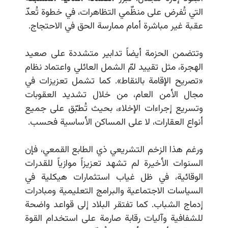
التي تُفرض على منظّمي التظاهرات، في خطوة تُعدّ
عقبة غير مباشرة أمام ممارسة الحق في الاحتجاج.
وتتضمن الحزمة أيضاً تدابير متشددة على صعيد
الهجرة، مثل تقييد لمّ الشمل العائلي واعتماد نظام
«تصريح الإقامة بالنقاط». كما تشمل تعزيزات في
مجال الأمن العام، من خلال تشديد العقوبات
وتسريع إجراءات الإخلاء، بحيث تُطبّق على جميع
أنواع العقارات، لا على المساكن الأساسية فحسب.
ورغم هذا الزخم التشريعي ذي الطابع القمعي، فإن
السنوات الأخيرة لم تشهد تعزيزاً موازياً للقدرات
الوقائية، في ظل غياب استثمارات هيكلية في
السياسات الاجتماعية والبرامج التعليمية ومبادرات
إدماج الشباب. كما تفتقر البلاد إلى قواعد واضحة
للشفافية وآليات رقابة صارمة على استخدام القوة