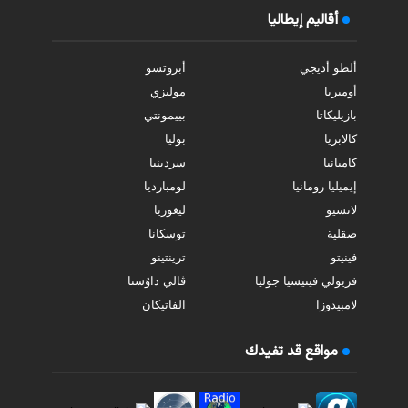
أقاليم إيطاليا
ألطو أديجي
أبروتسو
أومبريا
موليزي
بازيليكاتا
بييمونتي
كالابريا
بوليا
كامبانيا
سردينيا
إيميليا رومانيا
لومبارديا
لاتسيو
ليغوريا
صقلية
توسكانا
فينيتو
ترينتينو
فريولي فينيسيا جوليا
ڤالي داوُستا
لامبيدوزا
الفاتيكان
مواقع قد تفيدك