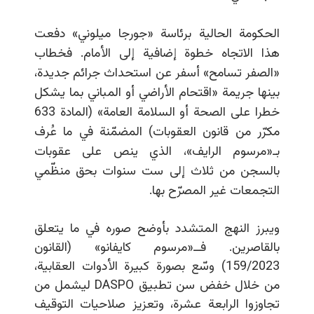
الحكومة الحالية برئاسة
«
جورجا ميلوني
»
دفعت
هذا الاتجاه خطوة إضافية إلى الأمام. فخطاب
«الصفر تسامح» أسفر عن استحداث جرائم جديدة،
بينها جريمة «اقتحام الأراضي أو المباني بما يشكل
خطرا على الصحة أو السلامة العامة» (المادة 633
مكرّر من قانون العقوبات) المضمّنة في ما عُرف
بـ«مرسوم الرايف»، الذي ينص على عقوبات
بالسجن من ثلاث إلى ست سنوات بحق منظّمي
التجمعات غير المصرّح بها.
ويبرز النهج المتشدد بأوضح صوره في ما يتعلق
بالقاصرين. فــ«مرسوم كايفانو» (القانون
159/2023) وسّع بصورة كبيرة الأدوات العقابية،
من خلال خفض سن تطبيق DASPO ليشمل من
تجاوزوا الرابعة عشرة، وتعزيز صلاحيات التوقيف