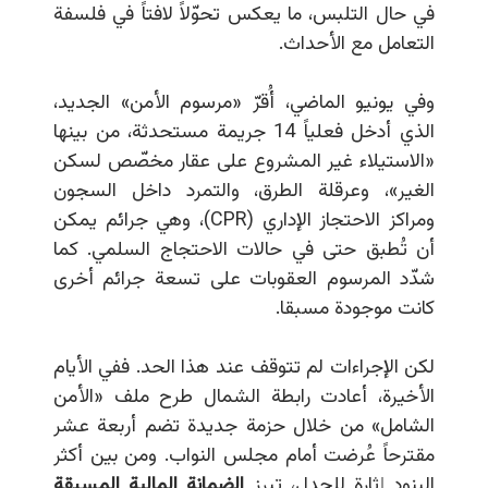
في حال التلبس، ما يعكس تحوّلاً لافتاً في فلسفة
التعامل مع الأحداث.
وفي يونيو الماضي، أُقرّ «مرسوم الأمن» الجديد،
الذي أدخل فعلياً 14 جريمة مستحدثة، من بينها
«الاستيلاء غير المشروع على عقار مخصّص لسكن
الغير»، وعرقلة الطرق، والتمرد داخل السجون
ومراكز الاحتجاز الإداري (CPR)، وهي جرائم يمكن
أن تُطبق حتى في حالات الاحتجاج السلمي. كما
شدّد المرسوم العقوبات على تسعة جرائم أخرى
كانت موجودة مسبقا.
لكن الإجراءات لم تتوقف عند هذا الحد. ففي الأيام
الأخيرة، أعادت رابطة الشمال طرح ملف «الأمن
الشامل» من خلال حزمة جديدة تضم أربعة عشر
مقترحاً عُرضت أمام مجلس النواب. ومن بين أكثر
البنود إثارة للجدل، تبرز
الضمانة المالية المسبقة