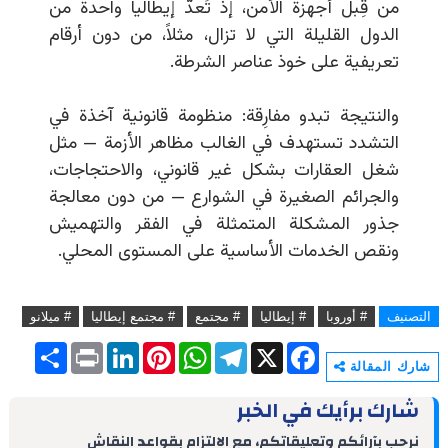
من قِبل أجهزة الأمن، إذ تُعدّ إيطاليا واحدة من
الدول القليلة التي لا تزال، مثلاً، من دون أرقام
تعريفية على خوذ عناصر الشرطة.
والنتيجة تبدو مفارِقة: منظومة قانونية آخذة في
التشدد تستهدف في الغالب مظاهر الأزمة — مثل
شغل العقارات بشكل غير قانوني، والاحتجاجات،
والجرائم الصغيرة في الشوارع — من دون معالجة
جذور المشكلة المتمثلة في الفقر والتهميش
ونقص الخدمات الأساسية على المستوى المحلي.
التصنيف
# أوروبا
# إيطاليا
# مجتمع
# مجتمع إيطاليا
# ميلانو
S
P
L
P
W
T
X
F
h
r
i
i
h
e
a
شارك المقالة
a
i
n
n
a
l
c
r
n
k
t
t
e
e
شارك برأيك في الخبر
e
t
e
e
s
g
b
d
r
A
r
o
نرحب بآرائكم وتعليقاتكم، مع الالتزام بقواعد النقاش
I
e
p
a
o