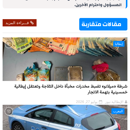
المسؤول واحترام الآخرين.
n
s
p
m
k
t
مقالات متقاربة
قـــراءة المزيد
إيطاليا
شرطة «ميلانو» تضبط مخدرات مخبأة داخل الثلاجة وتعتقل إيطالية
خمسينية بتهمة الاتجار
الإيطالية نيوز
يوليو 27, 2026
المغرب