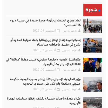
هجرة
لماذا يجري الحديث عن أزمة هجرة جديدة في «سبتة» يوم
15 أغسطس؟
الإيطالية نيوز
أغسطس 08, 2026
إسبانيا توجه إنذارًا نهائيًا إلى إيطاليا لإلغاء ضوابط الحدود أو
تشرع في تطبيق «إجراءات متناسبة»
الإيطالية نيوز
أغسطس 07, 2026
«فاينانشال تايمز»: «حكومة ميلوني» تتبنى موقفاً "منافقاً" في
انتقاداتها لإسبانيا بشأن الهجرة
الإيطالية نيوز
أغسطس 06, 2026
وزير الخارجية الإسباني ينتقد إيطاليا بسبب الهجرة: حكومة
ميلوني «منافقة ولم تكن على مستوى التحدي»
الإيطالية نيوز
أغسطس 03, 2026
«فؤاد عودة»: أحداث «سبتة» تكشف إخفاق سياسات الهجرة
الأوروبية..