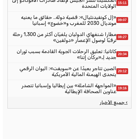
المكسيك تنشر الجيش لإنقاذ صادرات الأفوكادو إلى
15:11
الولايات المتحدة
«إل كونفيدنثيال»: قضية دولة.. حقائق ما يعنيه
09:07
مونديال 2030 للمغرب و«خضوع» إسبانيا
مطارا شنغهاي الدوليان يلغيَان أكثر من 1,300 رحلة
08:27
ترقبًا لوصول الإعصار «دولفين»
كاتانيا: تعليق الرحلات الجوية القادمة بسبب ثوران
20:34
جديد لِـ«بركان إتنا»
الصين تتاجر بعيدًا عن «سويفت»: اليوان الرقمي
20:12
يتحدى الهيمنة المالية الأمريكية
«المواجهة الشاملة» بين إيطاليا وإسبانيا تتصدر
19:16
عناوين الصحافة الإيطالية
› جميع الأخبار