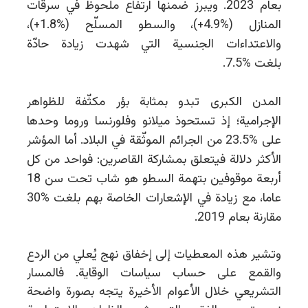
بعام 2023. ويبرز ضمنها ارتفاع ملحوظ في سرقات
المنازل (
%
4.9
+
)، والسطو المسلّح (
%
1.8
+
)،
والاعتداءات الجنسية التي شهدت زيادة حادّة
بلغت
%
7.5.
المدن الكبرى تبدو بمثابة بؤر مكثّفة للظواهر
الإجرامية؛ إذ تستحوذ ميلانو وفلورنسا وروما وحدها
على
%
23.5 من الجرائم الموثّقة في البلاد. أما المؤشر
الأكثر دلالة فيتعلق بمشاركة القاصرين: فواحد من كل
أربعة موقوفين بتهمة السطو هو شاب تحت سن 18
عاما، مع زيادة في الإشعارات الخاصة بهم بلغت
%
30
مقارنة بعام 2019.
وتشير هذه المعطيات إلى إخفاق نهج يُعلي من الردع
والقمع على حساب سياسات الوقاية. فالمسار
التشريعي خلال الأعوام الأخيرة يتجه بصورة واضحة