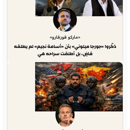
«ماركو فورفارو»
ذكّروا «جورجا ميلوني» بأن «أسامة نجيم» لم يطلقه
قاضٍ، بل أطلقت سراحه هي